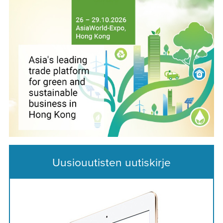
Uusiouutisten uutiskirje