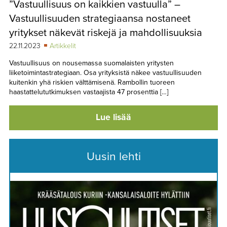
”Vastuullisuus on kaikkien vastuulla” –
TAPAHTUMAT
Vastuullisuuden strategiaansa nostaneet
▼
YHTEYSTIEDOT
yritykset näkevät riskejä ja mahdollisuuksia
22.11.2023
Artikkelit
Vastuullisuus on nousemassa suomalaisten yritysten
liiketoimintastrategiaan. Osa yrityksistä näkee vastuullisuuden
kuitenkin yhä riskien välttämisenä. Rambollin tuoreen
haastattelututkimuksen vastaajista 47 prosenttia […]
Lue lisää
Uusin lehti