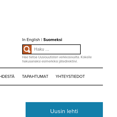
Choose
In English
|
Suomeksi
language
Haku:
/
Valitse
kieli:
Hae tietoa Uusiouutisten verkkosivuilta. Kokeile
hakusanaksi esimerkiksi jätedirektiivi.
EHDESTÄ
TAPAHTUMAT
YHTEYSTIEDOT
Uusin lehti