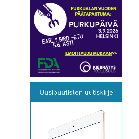
Uusiouutisten uutiskirje