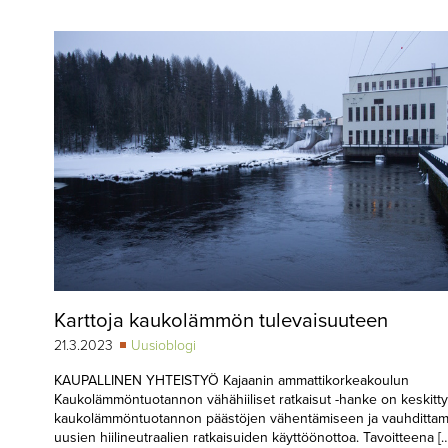
▼
KIRJAUTUMINEN
▼
ARKISTO
▼
TILAUSASIAT
MEDIATIEDOT
▼
TIETOA
LEHDESTÄ
TAPAHTUMAT
Karttoja kaukolämmön tulevaisuuteen
▼
YHTEYSTIEDOT
21.3.2023
Uusioblogi
KAUPALLINEN YHTEISTYÖ Kajaanin ammattikorkeakoulun
Kaukolämmöntuotannon vähähiiliset ratkaisut -hanke on keskitty
kaukolämmöntuotannon päästöjen vähentämiseen ja vauhditta
uusien hiilineutraalien ratkaisuiden käyttöönottoa. Tavoitteena […