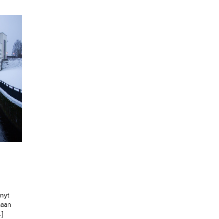
nyt
maan
]