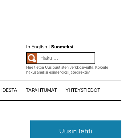
Choose
In English
|
Suomeksi
language
Haku:
/
Valitse
kieli:
Hae tietoa Uusiouutisten verkkosivuilta. Kokeile
hakusanaksi esimerkiksi jätedirektiivi.
EHDESTÄ
TAPAHTUMAT
YHTEYSTIEDOT
Uusin lehti