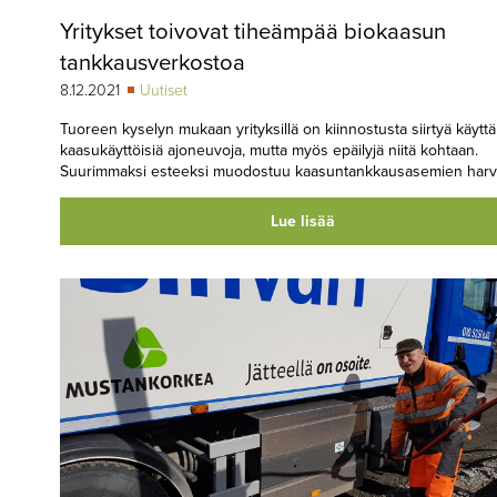
Yritykset toivovat tiheämpää biokaasun
tankkausverkostoa
8.12.2021
Uutiset
Tuoreen kyselyn mukaan yrityksillä on kiinnostusta siirtyä käyt
kaasukäyttöisiä ajoneuvoja, mutta myös epäilyjä niitä kohtaan.
Suurimmaksi esteeksi muodostuu kaasuntankkausasemien harva
Lue lisää