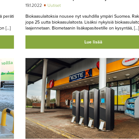
19.1.2022
Uutiset
ä peräti
Biokaasulaitoksia nousee nyt vauhdilla ympäri Suomea. Rak
jopa 25 uutta biokaasulaitosta. Lisäksi nykyisiä biokaasulait
on […]
laajennetaan. Biometaanin lisäkapasiteetille on kysyntää, […]
Lue lisää