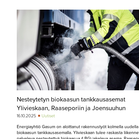
▼
KIRJAUTUMINEN
▼
ARKISTO
▼
TILAUSASIAT
MEDIATIEDOT
▼
TIETOA
LEHDESTÄ
TAPAHTUMAT
Nesteytetyn biokaasun tankkausasemat
▼
YHTEYSTIEDOT
Ylivieskaan, Raaseporiin ja Joensuuhun
16.10.2025
Uutiset
Energiayhtiö Gasum on aloittanut rakennustyöt kolmella uudella
biokaasun tankkausasemalla. Ylivieskaan tulee raskasta liikenne
palveleva nesteytettyä biokaasua (LBG) jakeleva asema. Raasepo