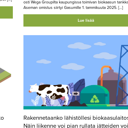
osti Wega Groupilta kaupungissa toimivan biokaasun tank
Aseman omistus siirtyi Gasumille 1. tammikuuta 2025. […]
Lue lisää
to
Rakennetaanko lähistöllesi biokaasulaito
Näin liikenne voi pian rullata jätteiden vo