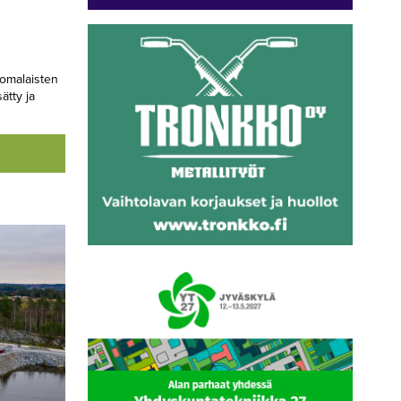
uomalaisten
ätty ja