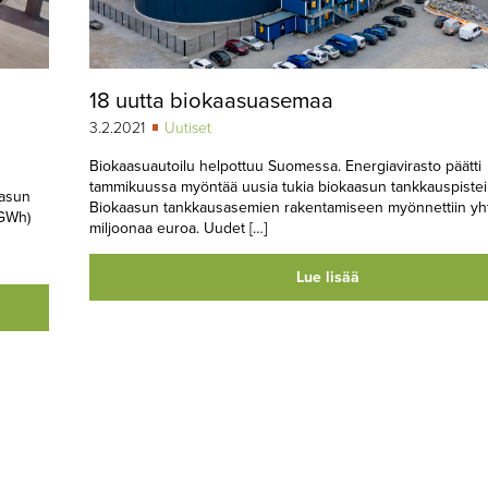
18 uutta biokaasuasemaa
3.2.2021
Uutiset
Biokaasuautoilu helpottuu Suomessa. Energiavirasto päätti
tammikuussa myöntää uusia tukia biokaasun tankkauspisteil
aasun
Biokaasun tankkausasemien rakentamiseen myönnettiin yh
(GWh)
miljoonaa euroa. Uudet […]
Lue lisää