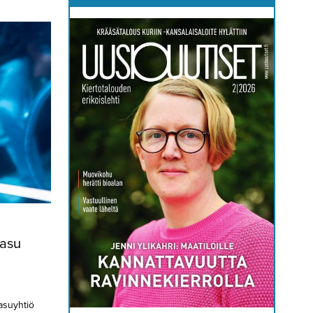
asu
asuyhtiö