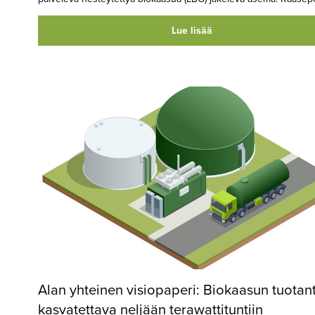
Lue lisää
Alan yhteinen visiopaperi: Biokaasun tuotan
kasvatettava neljään terawattituntiin