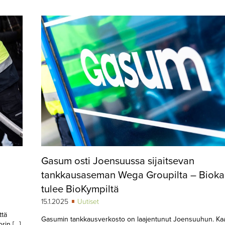
Gasum osti Joensuussa sijaitsevan
tankkausaseman Wega Groupilta – Bioka
tulee BioKympiltä
15.1.2025
Uutiset
ttä
Gasumin tankkausverkosto on laajentunut Joensuuhun. Ka
rin […]