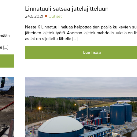
Linnatuuli satsaa jätelajitteluun
24.5.2021
Uutiset
Neste K Linnatuuli haluaa helpottaa tien päällä kulkevien s
jätteiden lajittelutyötä. Aseman lajittelumahdollisuuksia on lis
tämään
astiat on sijoiteltu lähelle […]
 […]
Lue lisää