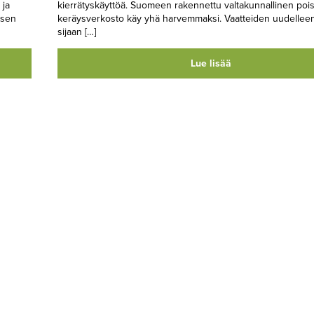
 ja
kierrätyskäyttöä. Suomeen rakennettu valtakunnallinen poist
ksen
keräysverkosto käy yhä harvemmaksi. Vaatteiden uudellee
sijaan […]
Lue lisää