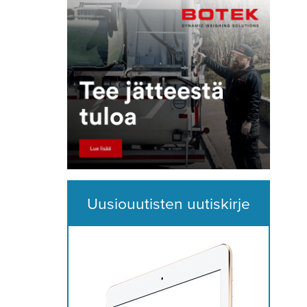
Uusiouutisten uutiskirje