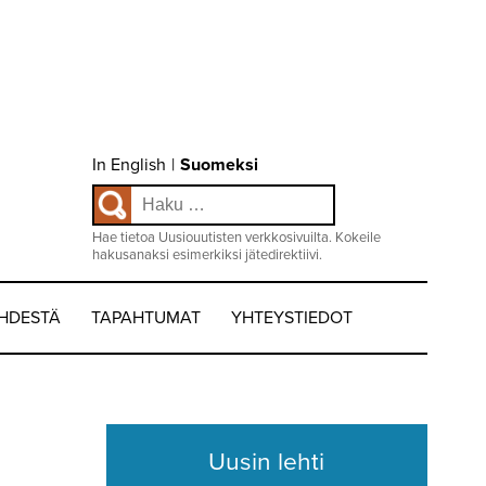
Choose
In English
|
Suomeksi
language
Haku:
/
Valitse
kieli:
Hae tietoa Uusiouutisten verkkosivuilta. Kokeile
hakusanaksi esimerkiksi jätedirektiivi.
EHDESTÄ
TAPAHTUMAT
YHTEYSTIEDOT
Uusin lehti