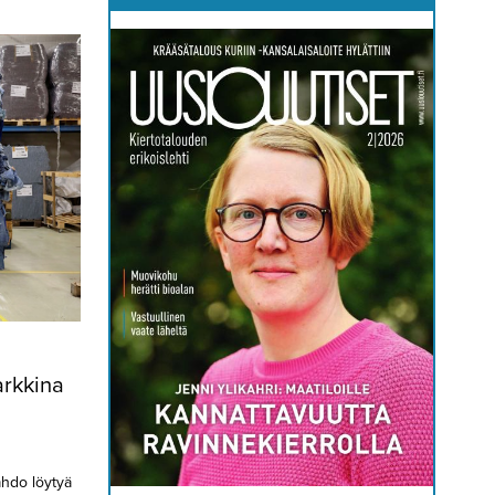
arkkina
tahdo löytyä