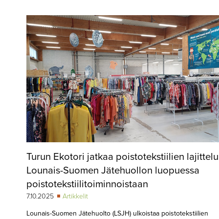
▼
KIRJAUTUMINEN
▼
ARKISTO
▼
TILAUSASIAT
MEDIATIEDOT
▼
TIETOA
LEHDESTÄ
TAPAHTUMAT
Turun Ekotori jatkaa poistotekstiilien lajittel
▼
YHTEYSTIEDOT
Lounais-Suomen Jätehuollon luopuessa
poistotekstiilitoiminnoistaan
7.10.2025
Artikkelit
Lounais-Suomen Jätehuolto (LSJH) ulkoistaa poistotekstiilien