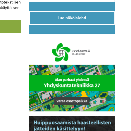
otekstiilien
nkäyttö sen
Lue näköislehti