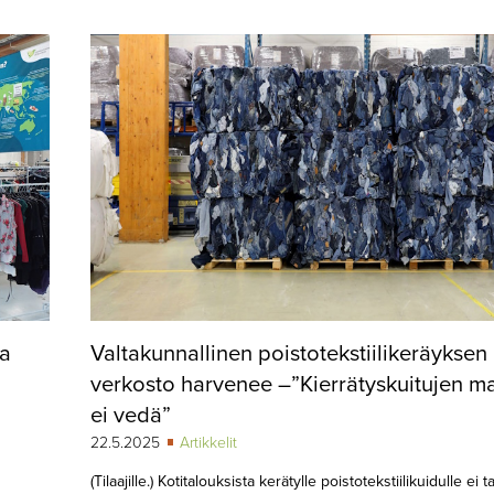
ua
Valtakunnallinen poistotekstiilikeräyksen
verkosto harvenee –”Kierrätyskuitujen m
ei vedä”
22.5.2025
Artikkelit
(Tilaajille.) Kotitalouksista kerätylle poistotekstiilikuidulle ei 