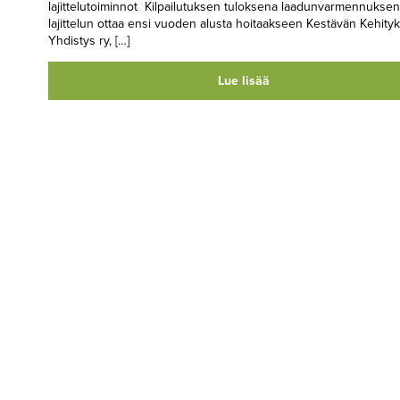
lajittelutoiminnot Kilpailutuksen tuloksena laadunvarmennuksen
lajittelun ottaa ensi vuoden alusta hoitaakseen Kestävän Kehity
Yhdistys ry, […]
Lue lisää