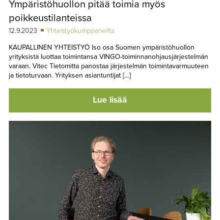
Ympäristöhuollon pitää toimia myös
TAPAHTUMAT
poikkeustilanteissa
▼
YHTEYSTIEDOT
12.9.2023
Yhteistyökumppaneilta
KAUPALLINEN YHTEISTYÖ Iso osa Suomen ympäristöhuollon
yrityksistä luottaa toimintansa VINGO-toiminnanohjausjärjestelmän
varaan. Vitec Tietomitta panostaa järjestelmän toimintavarmuuteen
ja tietoturvaan. Yrityksen asiantuntijat […]
Lue lisää