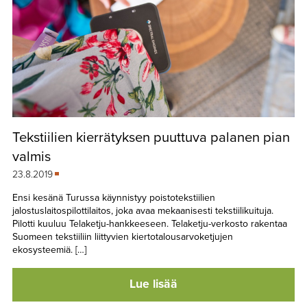
Tekstiilien kierrätyksen puuttuva palanen pian
valmis
23.8.2019
Ensi kesänä Turussa käynnistyy poistotekstiilien
jalostuslaitospilottilaitos, joka avaa mekaanisesti tekstiilikuituja.
Pilotti kuuluu Telaketju-hankkeeseen. Telaketju-verkosto rakentaa
Suomeen tekstiiliin liittyvien kiertotalousarvoketjujen
ekosysteemiä. […]
Lue lisää