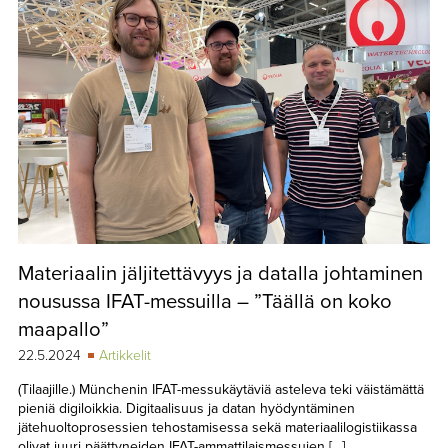
Materiaalin jäljitettävyys ja datalla johtaminen
nousussa IFAT-messuilla – ”Täällä on koko
maapallo”
22.5.2024
Artikkelit
(Tilaajille.) Münchenin IFAT-messukäytäviä asteleva teki väistämättä
pieniä digiloikkia. Digitaalisuus ja datan hyödyntäminen
jätehuoltoprosessien tehostamisessa sekä materiaalilogistiikassa
olivat juuri päättyneiden IFAT-ammattilaismessujen […]