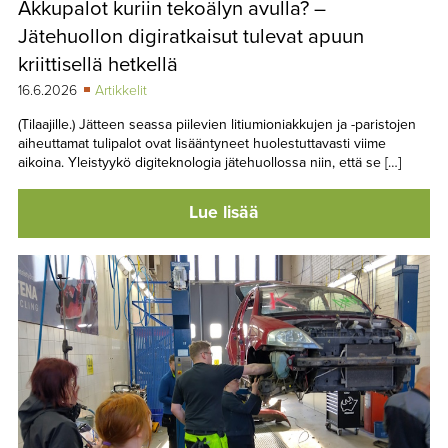
Akkupalot kuriin tekoälyn avulla? –
TAPAHTUMAT
Jätehuollon digiratkaisut tulevat apuun
▼
YHTEYSTIEDOT
kriittisellä hetkellä
16.6.2026
Artikkelit
(Tilaajille.) Jätteen seassa piilevien litiumioniakkujen ja -paristojen
aiheuttamat tulipalot ovat lisääntyneet huolestuttavasti viime
aikoina. Yleistyykö digiteknologia jätehuollossa niin, että se […]
Lue lisää