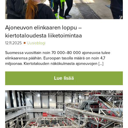
Ajoneuvon elinkaaren loppu –
kiertotaloudesta liiketoimintaa
12.11.2025
Uusioblogi
Suomessa vuosittain noin 70 000–80 000 ajoneuvoa tulee
elinkaarensa päähän. Euroopan tasolla määrä on noin 4,7
miljoonaa. Kiertotalouden näkökulmasta ajoneuvojen […]
Lue lisää