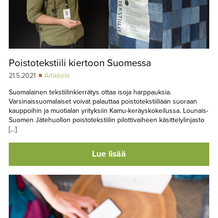
Poistotekstiili kiertoon Suomessa
21.5.2021
Artikkelit
Suomalainen tekstiilinkierrätys ottaa isoja harppauksia.
Varsinaissuomalaiset voivat palauttaa poistotekstiiliään suoraan
kauppoihin ja muotialan yrityksiin Kamu-keräyskokeilussa. Lounais-
Suomen Jätehuollon poistotekstiilin pilottivaiheen käsittelylinjasto
[…]
Lue lisää