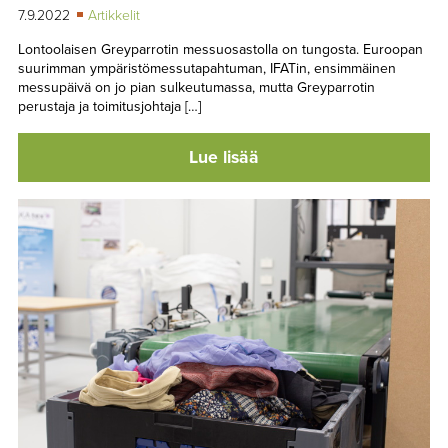
7.9.2022
Artikkelit
Lontoolaisen Greyparrotin messuosastolla on tungosta. Euroopan
suurimman ympäristömessutapahtuman, IFATin, ensimmäinen
messupäivä on jo pian sulkeutumassa, mutta Greyparrotin
perustaja ja toimitusjohtaja […]
Lue lisää