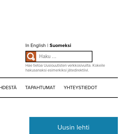
Choose
In English
|
Suomeksi
language
Haku:
/
Valitse
kieli:
Hae tietoa Uusiouutisten verkkosivuilta. Kokeile
hakusanaksi esimerkiksi jätedirektiivi.
EHDESTÄ
TAPAHTUMAT
YHTEYSTIEDOT
Uusin lehti