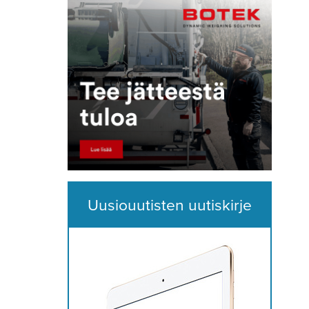
Uusiouutisten uutiskirje