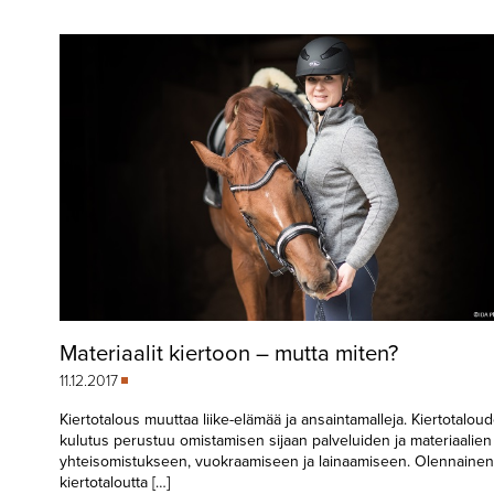
▼
KIRJAUTUMINEN
▼
ARKISTO
▼
TILAUSASIAT
MEDIATIEDOT
▼
TIETOA
LEHDESTÄ
TAPAHTUMAT
Materiaalit kiertoon – mutta miten?
▼
YHTEYSTIEDOT
11.12.2017
Kiertotalous muuttaa liike-elämää ja ansaintamalleja. Kiertotalou
kulutus perustuu omistamisen sijaan palveluiden ja materiaalien
yhteisomistukseen, vuokraamiseen ja lainaamiseen. Olennainen
kiertotaloutta […]