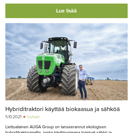
Lue lisää
Hybriditraktori käyttää biokaasua ja sähköä
5.10.2021
Uutiset
Liettualainen AUGA Group on lanseerannut ekologisen
hybriditraktorimallin, jonka käyttövoimana toimivat sähkö ja