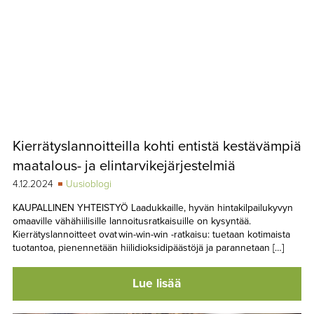
Kierrätyslannoitteilla kohti entistä kestävämpiä
maatalous- ja elintarvikejärjestelmiä
4.12.2024
Uusioblogi
KAUPALLINEN YHTEISTYÖ Laadukkaille, hyvän hintakilpailukyvyn
omaaville vähähiilisille lannoitusratkaisuille on kysyntää.
Kierrätyslannoitteet ovat win-win-win -ratkaisu: tuetaan kotimaista
tuotantoa, pienennetään hiilidioksidipäästöjä ja parannetaan […]
Lue lisää