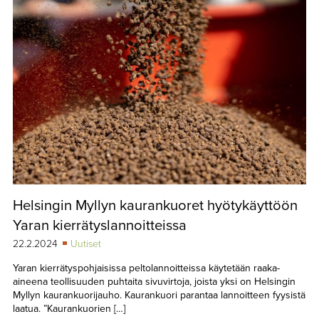
Helsingin Myllyn kaurankuoret hyötykäyttöön
Yaran kierrätyslannoitteissa
22.2.2024
Uutiset
Yaran kierrätyspohjaisissa peltolannoitteissa käytetään raaka-
aineena teollisuuden puhtaita sivuvirtoja, joista yksi on Helsingin
Myllyn kaurankuorijauho. Kaurankuori parantaa lannoitteen fyysistä
laatua. ”Kaurankuorien […]