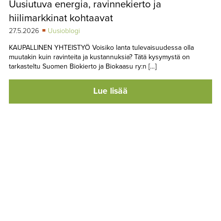
Uusiutuva energia, ravinnekierto ja
TAPAHTUMAT
hiilimarkkinat kohtaavat
▼
YHTEYSTIEDOT
27.5.2026
Uusioblogi
KAUPALLINEN YHTEISTYÖ Voisiko lanta tulevaisuudessa olla
muutakin kuin ravinteita ja kustannuksia? Tätä kysymystä on
tarkasteltu Suomen Biokierto ja Biokaasu ry:n […]
Lue lisää