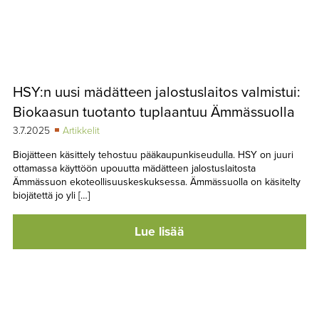
HSY:n uusi mädätteen jalostuslaitos valmistui:
Biokaasun tuotanto tuplaantuu Ämmässuolla
3.7.2025
Artikkelit
Biojätteen käsittely tehostuu pääkaupunkiseudulla. HSY on juuri
ottamassa käyttöön upouutta mädätteen jalostuslaitosta
Ämmässuon ekoteollisuuskeskuksessa. Ämmässuolla on käsitelty
biojätettä jo yli […]
Lue lisää