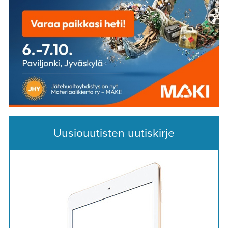
Uusiouutisten uutiskirje