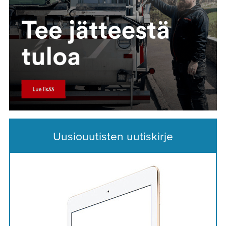
Uusiouutisten uutiskirje