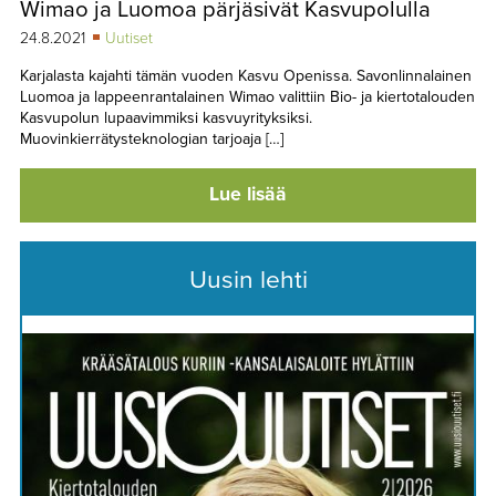
Wimao ja Luomoa pärjäsivät Kasvupolulla
TAPAHTUMAT
24.8.2021
Uutiset
▼
YHTEYSTIEDOT
Karjalasta kajahti tämän vuoden Kasvu Openissa. Savonlinnalainen
Luomoa ja lappeenrantalainen Wimao valittiin Bio- ja kiertotalouden
Kasvupolun lupaavimmiksi kasvuyrityksiksi.
Muovinkierrätysteknologian tarjoaja […]
Lue lisää
Uusin lehti