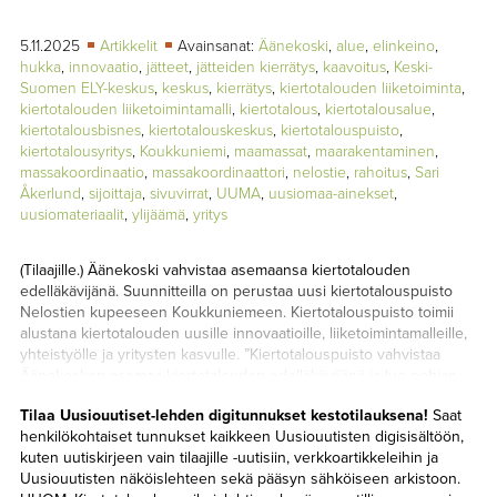
TAPAHTUMAT
5.11.2025
Artikkelit
Avainsanat:
Äänekoski
,
alue
,
elinkeino
,
▼
YHTEYSTIEDOT
hukka
,
innovaatio
,
jätteet
,
jätteiden kierrätys
,
kaavoitus
,
Keski-
Suomen ELY-keskus
,
keskus
,
kierrätys
,
kiertotalouden liiketoiminta
,
kiertotalouden liiketoimintamalli
,
kiertotalous
,
kiertotalousalue
,
kiertotalousbisnes
,
kiertotalouskeskus
,
kiertotalouspuisto
,
kiertotalousyritys
,
Koukkuniemi
,
maamassat
,
maarakentaminen
,
massakoordinaatio
,
massakoordinaattori
,
nelostie
,
rahoitus
,
Sari
Åkerlund
,
sijoittaja
,
sivuvirrat
,
UUMA
,
uusiomaa-ainekset
,
uusiomateriaalit
,
ylijäämä
,
yritys
(Tilaajille.) Äänekoski vahvistaa asemaansa kiertotalouden
edelläkävijänä. Suunnitteilla on perustaa uusi kiertotalouspuisto
Nelostien kupeeseen Koukkuniemeen. Kiertotalouspuisto toimii
alustana kiertotalouden uusille innovaatioille, liiketoimintamalleille,
yhteistyölle ja yritysten kasvulle. ”Kiertotalouspuisto vahvistaa
Äänekosken asemaa kiertotalouden edelläkävijänä ja luo pohjan
uudenlaisille innovaatioille ja yhteistyölle” Äänekosken kaupungin
Tilaa Uusiouutiset-lehden digitunnukset kestotilauksena!
Saat
elinvoimajohtaja Sari Åkerlund näkee. Tukea rahoitukseen
henkilökohtaiset tunnukset kaikkeen Uusiouutisten digisisältöön,
Äänekosken kaupunki sai uuden kiertotalouspuiston
kuten uutiskirjeen vain tilaajille -uutisiin, verkkoartikkeleihin ja
suunnitteluun ja toteutuksen valmisteluun 256 180 euron
Uusiouutisten näköislehteen sekä pääsyn sähköiseen arkistoon.
rahoitustuen. Rahoituksen myöntää Keski-Suomen ely-keskus