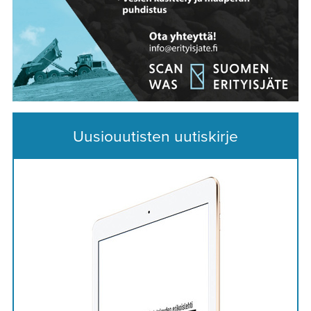
Uusiouutisten uutiskirje