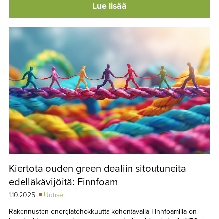
Lue lisää
Kiertotalouden green dealiin sitoutuneita
edelläkävijöitä: Finnfoam
1.10.2025
Uutiset
Rakennusten energiatehokkuutta kohentavalla FInnfoamilla on