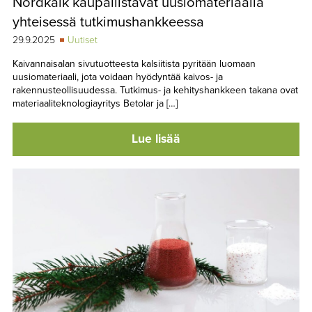
Nordkalk kaupallistavat uusiomateriaalia
yhteisessä tutkimushankkeessa
29.9.2025
Uutiset
Kaivannaisalan sivutuotteesta kalsiitista pyritään luomaan
uusiomateriaali, jota voidaan hyödyntää kaivos- ja
rakennusteollisuudessa. Tutkimus- ja kehityshankkeen takana ovat
materiaaliteknologiayritys Betolar ja […]
Lue lisää