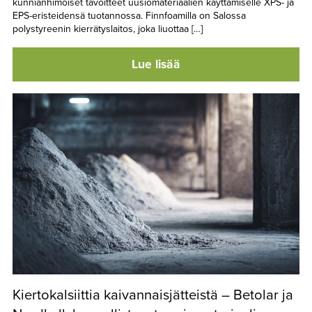
kunnianhimoiset tavoitteet uusiomateriaalien käyttämiselle XPS- ja
EPS-eristeidensä tuotannossa. Finnfoamilla on Salossa
polystyreenin kierrätyslaitos, joka liuottaa […]
Lue lisää
Kiertokalsiittia kaivannaisjätteistä – Betolar ja