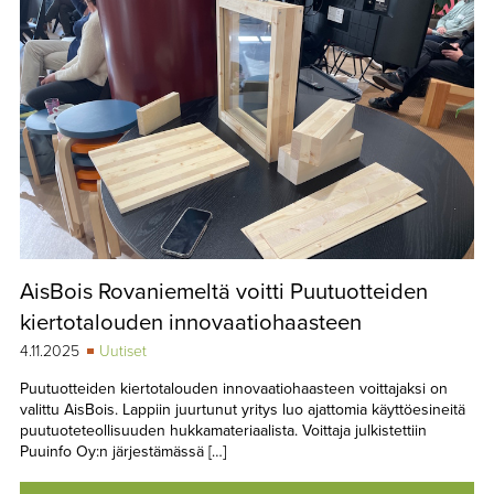
AisBois Rovaniemeltä voitti Puutuotteiden
kiertotalouden innovaatiohaasteen
4.11.2025
Uutiset
Puutuotteiden kiertotalouden innovaatiohaasteen voittajaksi on
valittu AisBois. Lappiin juurtunut yritys luo ajattomia käyttöesineitä
puutuoteteollisuuden hukkamateriaalista. Voittaja julkistettiin
Puuinfo Oy:n järjestämässä […]