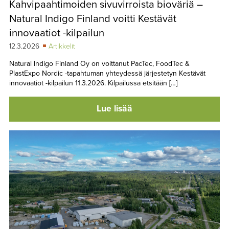
Kahvipaahtimoiden sivuvirroista bioväriä –
TAPAHTUMAT
Natural Indigo Finland voitti Kestävät
▼
YHTEYSTIEDOT
innovaatiot -kilpailun
12.3.2026
Artikkelit
Natural Indigo Finland Oy on voittanut PacTec, FoodTec &
PlastExpo Nordic -tapahtuman yhteydessä järjestetyn Kestävät
innovaatiot -kilpailun 11.3.2026. Kilpailussa etsitään […]
Lue lisää