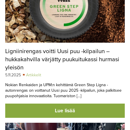
Ligniinirengas voitti Uusi puu -kilpailun –
hukkakahvilla värjätty puukuitukassi hurmasi
yleisön
5.11.2025
Artikkelit
Nokian Renkaiden ja UPM:n kehittämä Green Step Ligna -
autonrengas on voittanut Uusi puu 2025 -kilpailun, joka palkitsee
puupohjaisia innovaatioita. Tuomariston […]
Lue lisää