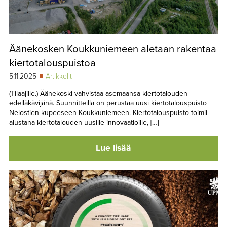
Äänekosken Koukkuniemeen aletaan rakentaa
kiertotalouspuistoa
5.11.2025
Artikkelit
(Tilaajille.) Äänekoski vahvistaa asemaansa kiertotalouden
edelläkävijänä. Suunnitteilla on perustaa uusi kiertotalouspuisto
Nelostien kupeeseen Koukkuniemeen. Kiertotalouspuisto toimii
alustana kiertotalouden uusille innovaatioille, […]
Lue lisää