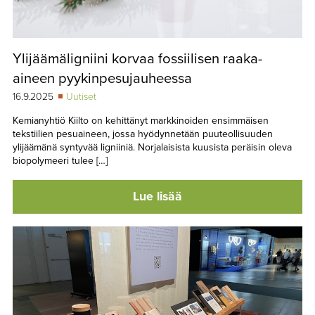
Ylijäämäligniini korvaa fossiilisen raaka-
aineen pyykinpesujauheessa
16.9.2025
Uutiset
Kemianyhtiö Kiilto on kehittänyt markkinoiden ensimmäisen
tekstiilien pesuaineen, jossa hyödynnetään puuteollisuuden
ylijäämänä syntyvää ligniiniä. Norjalaisista kuusista peräisin oleva
biopolymeeri tulee […]
Lue lisää