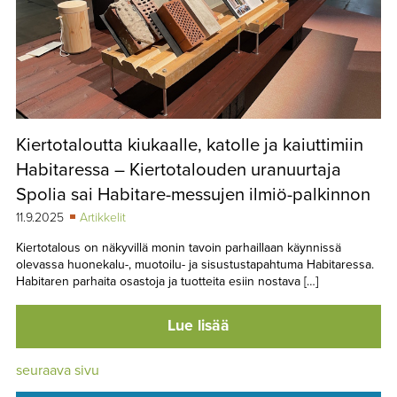
Kiertotaloutta kiukaalle, katolle ja kaiuttimiin
Habitaressa – Kiertotalouden uranuurtaja
Spolia sai Habitare-messujen ilmiö-palkinnon
11.9.2025
Artikkelit
Kiertotalous on näkyvillä monin tavoin parhaillaan käynnissä
olevassa huonekalu-, muotoilu- ja sisustustapahtuma Habitaressa.
Habitaren parhaita osastoja ja tuotteita esiin nostava […]
Lue lisää
seuraava sivu