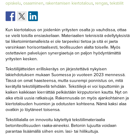
TAPAHTUMAT
opiskelu
,
osaaminen
,
rakentamisen kiertotalous
,
rengas
,
tekstiilit
▼
YHTEYSTIEDOT
Kun kiertotalous on joidenkin yritysten osalta jo vauhdissa, ottaa
se vielä toisilla ensiaskeliaan. Materiaalien teknisistä edellytyksistä
tai liiketoimintamalleista ei ole tarpeeksi tietoa ja sitä ei jaeta
varsinkaan horisontaalisesti, teollisuuden alalta toiselle. Myös
ostettavien palvelujen synergiaetuja on paljon hyödyntämättä
yritysten kesken.
Tekstiilijätteiden erilliskeräys on järjestettävä nykyisen
lakiehdotuksen mukaan Suomessa jo vuoteen 2023 mennessä.
Tässä on omat haasteensa, mutta suurempi ponnistus on, mitä
kerätyllä tekstiilijätteellä tehdään. Tekstiilejä ei voi loputtomiin ja
kaiken kaikkiaan kierrättää pelkästään kirpputorien kautta. Nyt on
aika etsiä uusia ratkaisuja. Rakennusala on myös ajankohtainen ja
kiertotalouden huomion ja odotusten kohteena. Nämä kaksi alaa
ovatkin jo löytäneet toisensa.
Tekstiilialalla on innovoitu käytettyä tekstiilimateriaalia
betoniteollisuuden raaka-aineeksi. Betonin lujuutta voidaan
parantaa lisäämällä siihen esim. lasi- tai hiilikuituja.