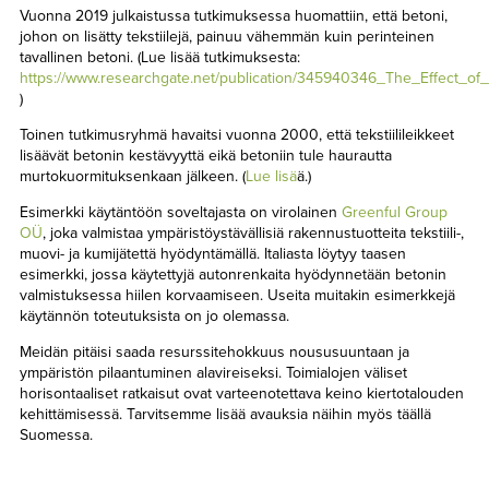
Vuonna 2019 julkaistussa tutkimuksessa huomattiin, että betoni,
johon on lisätty tekstiilejä, painuu vähemmän kuin perinteinen
tavallinen betoni. (Lue lisää tutkimuksesta:
https://www.researchgate.net/publication/345940346_The_Effect_o
)
Toinen tutkimusryhmä havaitsi vuonna 2000, että tekstiilileikkeet
lisäävät betonin kestävyyttä eikä betoniin tule haurautta
murtokuormituksenkaan jälkeen. (
Lue lisä
ä.)
Esimerkki käytäntöön soveltajasta on virolainen
Greenful Group
OÜ
, joka valmistaa ympäristöystävällisiä rakennustuotteita tekstiili-,
muovi- ja kumijätettä hyödyntämällä. Italiasta löytyy taasen
esimerkki, jossa käytettyjä autonrenkaita hyödynnetään betonin
valmistuksessa hiilen korvaamiseen. Useita muitakin esimerkkejä
käytännön toteutuksista on jo olemassa.
Meidän pitäisi saada resurssitehokkuus noususuuntaan ja
ympäristön pilaantuminen alavireiseksi. Toimialojen väliset
horisontaaliset ratkaisut ovat varteenotettava keino kiertotalouden
kehittämisessä. Tarvitsemme lisää avauksia näihin myös täällä
Suomessa.