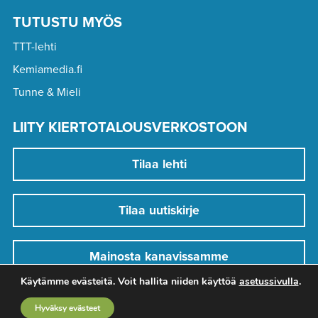
TUTUSTU MYÖS
TTT-lehti
Kemiamedia.fi
Tunne & Mieli
LIITY KIERTOTALOUSVERKOSTOON
Tilaa lehti
Tilaa uutiskirje
Mainosta kanavissamme
Käytämme evästeitä. Voit hallita niiden käyttöä
asetussivulla
.
Hyväksy evästeet