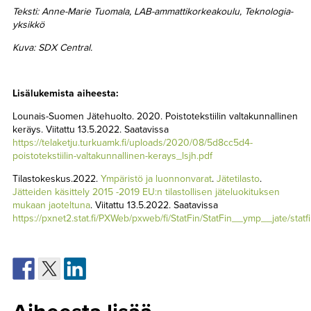
Teksti: Anne-Marie Tuomala, LAB-ammattikorkeakoulu, Teknologia-
yksikkö
Kuva: SDX Central.
Lisälukemista aiheesta:
Lounais-Suomen Jätehuolto. 2020. Poistotekstiilin valtakunnallinen
keräys. Viitattu 13.5.2022. Saatavissa
https://telaketju.turkuamk.fi/uploads/2020/08/5d8cc5d4-
poistotekstiilin-valtakunnallinen-kerays_lsjh.pdf
Tilastokeskus.2022.
Ympäristö ja luonnonvarat
.
Jätetilasto
.
Jätteiden käsittely 2015 -2019 EU:n tilastollisen jäteluokituksen
mukaan jaoteltuna
. Viitattu 13.5.2022. Saatavissa
https://pxnet2.stat.fi/PXWeb/pxweb/fi/StatFin/StatFin__ymp__jate/stat