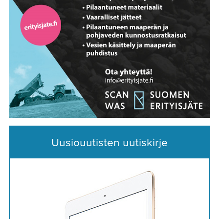
Uusiouutisten uutiskirje