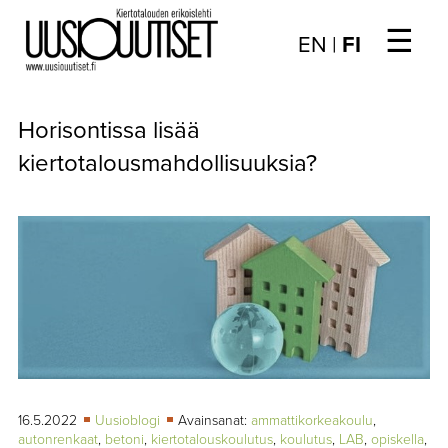
☰
Choose
EN
|
FI
language
/
UUTISET
Valitse
Horisontissa lisää
kieli:
▼
ARTIKKELIT
kiertotalousmahdollisuuksia?
▼
KIRJAUTUMINEN
▼
ARKISTO
▼
TILAUSASIAT
MEDIATIEDOT
▼
TIETOA
LEHDESTÄ
16.5.2022
Uusioblogi
Avainsanat:
ammattikorkeakoulu
,
autonrenkaat
,
betoni
,
kiertotalouskoulutus
,
koulutus
,
LAB
,
opiskella
,