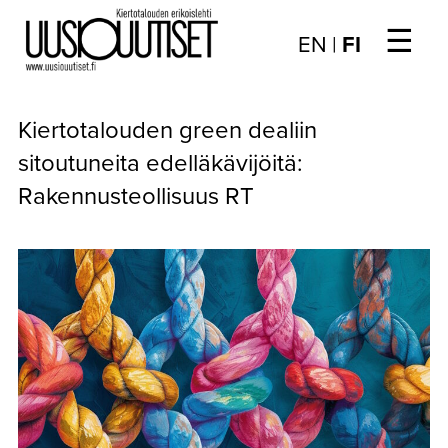
☰
Choose
EN
|
FI
language
/
UUTISET
Valitse
Kiertotalouden green dealiin
kieli:
▼
ARTIKKELIT
sitoutuneita edelläkävijöitä:
Rakennusteollisuus RT
▼
KIRJAUTUMINEN
▼
ARKISTO
▼
TILAUSASIAT
MEDIATIEDOT
▼
TIETOA
LEHDESTÄ