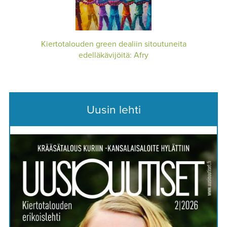
Kiertotalouden green dealiin sitoutuneita
edelläkävijöitä: Afry
Uusin lehti