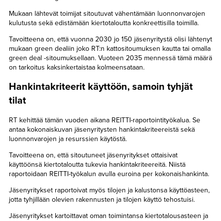
Mukaan lähtevät toimijat sitoutuvat vähentämään luonnonvarojen
kulutusta sekä edistämään kiertotaloutta konkreettisilla toimilla.
Tavoitteena on, että vuonna 2030 jo 150 jäsenyritystä olisi lähtenyt
mukaan green dealiin joko RT:n kattositoumuksen kautta tai omalla
green deal -sitoumuksellaan. Vuoteen 2035 mennessä tämä määrä
on tarkoitus kaksinkertaistaa kolmeensataan.
Hankintakriteerit käyttöön, samoin tyhjät
tilat
RT kehittää tämän vuoden aikana REITTI-raportointityökalua. Se
antaa kokonaiskuvan jäsenyritysten hankintakriteereistä sekä
luonnonvarojen ja resurssien käytöstä.
Tavoitteena on, että sitoutuneet jäsenyritykset ottaisivat
käyttöönsä kiertotaloutta tukevia hankintakriteereitä. Niistä
raportoidaan REITTI-työkalun avulla euroina per kokonaishankinta.
Jäsenyritykset raportoivat myös tilojen ja kalustonsa käyttöasteen,
jotta tyhjillään olevien rakennusten ja tilojen käyttö tehostuisi.
Jäsenyritykset kartoittavat oman toimintansa kiertotalousasteen ja