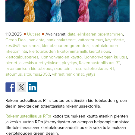
TAPAHTUMAT
▼
YHTEYSTIEDOT
1.10.2025
Uutiset
Avainsanat:
data
,
elinkaaren pidentäminen
,
Green Deal
,
hankinta
,
hankintakriteerit
,
kattositoumus
,
käyttöaste
,
kestävät hankinnat
,
kiertotalouden green deal
,
kiertotalouden
liiketoiminta
,
kiertotalouden liiketoimintamalli
,
kiertotalous
,
kiertotalousbisnes
,
luonnonvarojen käyttö
,
luonnonvarojen kulutus
,
pienet ja keskisuuret yritykset
,
pk-yritys
,
Rakennusteollisuus RT
,
rakentamisen kiertotalous
,
raportointi
,
resurssitehokkuus
,
RT
,
sitoumus
,
sitoumus2050
,
vihreät hankinnat
,
yritys
Rakennusteollisuus RT sitoutuu edistämään kiertotalouden green
dealin tavoitteiden toteuttamista rakennussektorilla.
Rakennusteollisuus RT:n
kattositoumuksen kautta etenkin pienten
ja keskisuurten RT:n jäsenyritysten on aiempaa helpompi tunnistaa
liiketoiminnassaan kiertotalousmahdollisuuksia sekä tulla mukaan
kiertotalouden green dealiin.