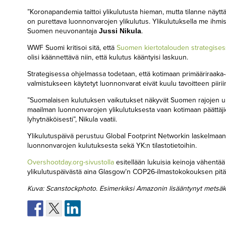
”Koronapandemia taittoi ylikulutusta hieman, mutta tilanne näytt
on purettava luonnonvarojen ylikulutus. Ylikulutuksella me ih
Suomen neuvonantaja
Jussi Nikula
.
WWF Suomi kritisoi sitä, että
Suomen kiertotalouden strategise
olisi käännettävä niin, että kulutus kääntyisi laskuun.
Strategisessa ohjelmassa todetaan, että kotimaan primääriraaka
valmistukseen käytetyt luonnonvarat eivät kuulu tavoitteen piirii
”Suomalaisen kulutuksen vaikutukset näkyvät Suomen rajojen ul
maailman luonnonvarojen ylikulutuksesta vaan kotimaan päättäjie
lyhytnäköisesti”, Nikula vaatii.
Ylikulutuspäivä perustuu Global Footprint Networkin laskelmaan, 
luonnonvarojen kulutuksesta sekä YK:n tilastotietoihin.
Overshootday.org-sivustolla
esitellään lukuisia keinoja vähentää
ylikulutuspäivästä aina Glasgow’n COP26-ilmastokokouksen pit
Kuva: Scanstockphoto. Esimerkiksi Amazonin lisääntynyt metsäka