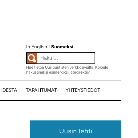
Choose
In English
|
Suomeksi
language
Haku:
/
Valitse
kieli:
Hae tietoa Uusiouutisten verkkosivuilta. Kokeile
hakusanaksi esimerkiksi jätedirektiivi.
EHDESTÄ
TAPAHTUMAT
YHTEYSTIEDOT
Uusin lehti