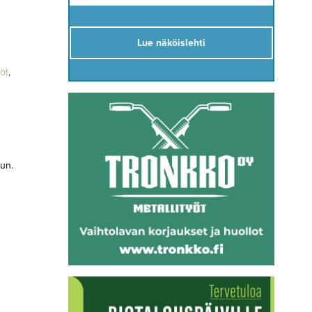
Lue näköislehti
öt
,
un.