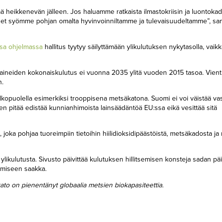
ää heikkenevän jälleen. Jos haluamme ratkaista ilmastokriisin ja luontok
miset syömme pohjan omalta hyvinvoinniltamme ja tulevaisuudeltamme”, 
ssa ohjelmassa
hallitus tyytyy säilyttämään ylikulutuksen nykytasolla, vaik
-aineiden kokonaiskulutus ei vuonna 2035 ylitä vuoden 2015 tasoa. Vient
n.
kopuolella esimerkiksi trooppisena metsäkatona. Suomi ei voi väistää va
n pitää edistää kunnianhimoista lainsäädäntöä EU:ssa eikä vesittää sitä
joka pohjaa tuoreimpiin tietoihin hiilidioksidipäästöistä, metsäkadosta j
 ylikulutusta. Sivusto päivittää kulutuksen hillitsemisen konsteja sadan pä
ämiseen saakka.
to on pienentänyt globaalia metsien biokapasiteettia.