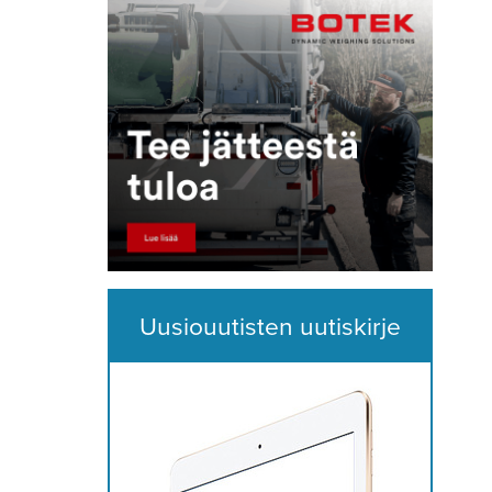
Uusiouutisten uutiskirje