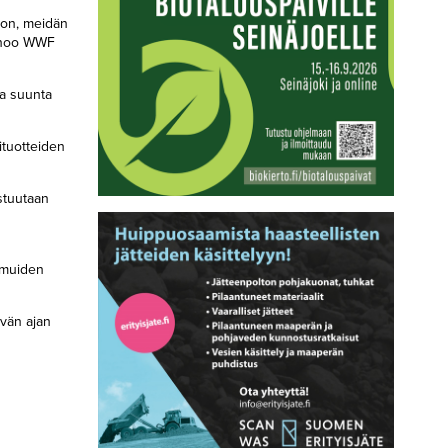
adon, meidän
sanoo WWF
ka suunta
ituotteiden
stuutaan
a muiden
ivän ajan