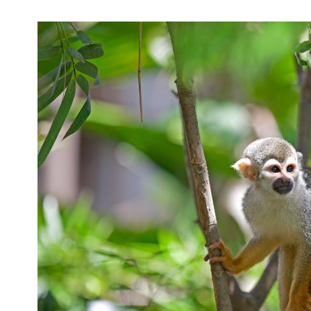
▼
KIRJAUTUMINEN
▼
ARKISTO
▼
TILAUSASIAT
MEDIATIEDOT
▼
TIETOA
LEHDESTÄ
TAPAHTUMAT
▼
YHTEYSTIEDOT