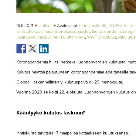
16.8.2021
Uutiset
Avainsanat:
biodiversiteetti
,
COP26
,
Earth 
ilmastokokous
,
kasvihuonekaasupäästöt
,
kiertotalouden strategi
uusiutuvat
,
vastuullinen kuluttaminen
,
WWF
,
ylikulutus
,
ylikulutu
Koronapandemia hillitsi hetkeksi luonnonvarojen kulutusta, mutt
Kulutus näyttää palautuneen koronapandemiaa edeltäneelle tasol
Globaali laskennallinen ylikulutuspäivä oli 29. heinäkuuta.
Vuonna 2020 se koitti 22. elokuuta. Luonnonvarojen kulutus on s
Kääntyykö kulutus laskuun?
Ihmiskunta tarvitsisi 1,7 maapalloa kattaakseen kulutuksensa.