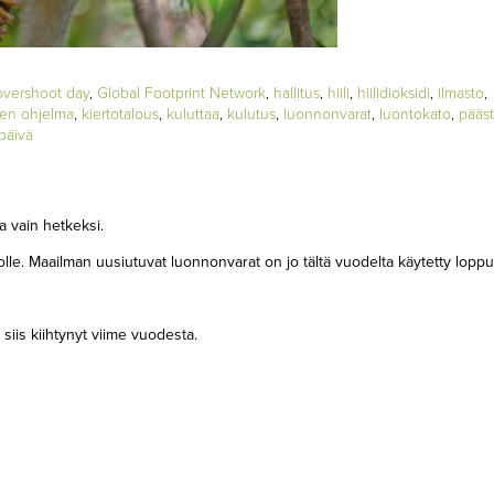
overshoot day
,
Global Footprint Network
,
hallitus
,
hiili
,
hiilidioksidi
,
ilmasto
,
nen ohjelma
,
kiertotalous
,
kuluttaa
,
kulutus
,
luonnonvarat
,
luontokato
,
pääst
späivä
a vain hetkeksi.
le. Maailman uusiutuvat luonnonvarat on jo tältä vuodelta käytetty loppu
iis kiihtynyt viime vuodesta.