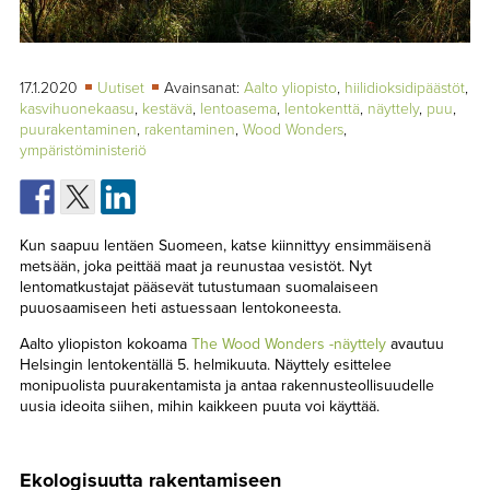
TAPAHTUMAT
▼
YHTEYSTIEDOT
17.1.2020
Uutiset
Avainsanat:
Aalto yliopisto
,
hiilidioksidipäästöt
,
kasvihuonekaasu
,
kestävä
,
lentoasema
,
lentokenttä
,
näyttely
,
puu
,
puurakentaminen
,
rakentaminen
,
Wood Wonders
,
ympäristöministeriö
Kun saapuu lentäen Suomeen, katse kiinnittyy ensimmäisenä
metsään, joka peittää maat ja reunustaa vesistöt. Nyt
lentomatkustajat pääsevät tutustumaan suomalaiseen
puuosaamiseen heti astuessaan lentokoneesta.
Aalto yliopiston kokoama
The Wood Wonders -näyttely
avautuu
Helsingin lentokentällä 5. helmikuuta. Näyttely esittelee
monipuolista puurakentamista ja antaa rakennusteollisuudelle
uusia ideoita siihen, mihin kaikkeen puuta voi käyttää.
Ekologisuutta rakentamiseen