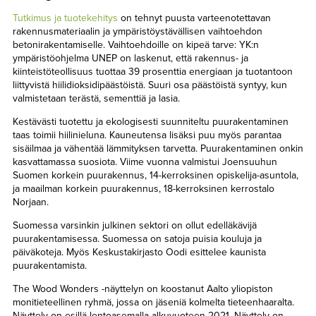
Tutkimus ja tuotekehitys
on tehnyt puusta varteenotettavan
rakennusmateriaalin ja ympäristöystävällisen vaihtoehdon
betonirakentamiselle. Vaihtoehdoille on kipeä tarve: YK:n
ympäristöohjelma UNEP on laskenut, että rakennus- ja
kiinteistöteollisuus tuottaa 39 prosenttia energiaan ja tuotantoon
liittyvistä hiilidioksidipäästöistä. Suuri osa päästöistä syntyy, kun
valmistetaan terästä, sementtiä ja lasia.
Kestävästi tuotettu ja ekologisesti suunniteltu puurakentaminen
taas toimii hiilinieluna. Kauneutensa lisäksi puu myös parantaa
sisäilmaa ja vähentää lämmityksen tarvetta. Puurakentaminen onkin
kasvattamassa suosiota. Viime vuonna valmistui Joensuuhun
Suomen korkein puurakennus, 14-kerroksinen opiskelija-asuntola,
ja maailman korkein puurakennus, 18-kerroksinen kerrostalo
Norjaan.
Suomessa varsinkin julkinen sektori on ollut edelläkävijä
puurakentamisessa. Suomessa on satoja puisia kouluja ja
päiväkoteja. Myös Keskustakirjasto Oodi esittelee kaunista
puurakentamista.
The Wood Wonders -näyttelyn on koostanut Aalto yliopiston
monitieteellinen ryhmä, jossa on jäseniä kolmelta tieteenhaaralta.
Näyttely on esillä lentoasemalla alkuvuoteen 2021. Näyttely on