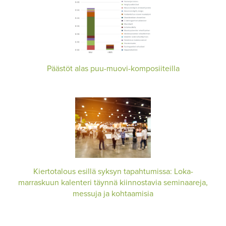
Päästöt alas puu-muovi-komposiiteilla
Kiertotalous esillä syksyn tapahtumissa: Loka-
marraskuun kalenteri täynnä kiinnostavia seminaareja,
messuja ja kohtaamisia