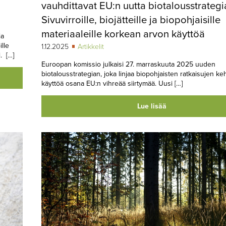
vauhdittavat EU:n uutta biotalousstrategi
Sivuvirroille, biojätteille ja biopohjaisille
materiaaleille korkean arvon käyttöä
ja
lle
1.12.2025
Artikkelit
. […]
Euroopan komissio julkaisi 27. marraskuuta 2025 uuden
biotalousstrategian, joka linjaa biopohjaisten ratkaisujen keh
käyttöä osana EU:n vihreää siirtymää. Uusi […]
Lue lisää