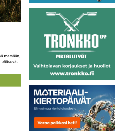
nä metsään,
t pääsevät