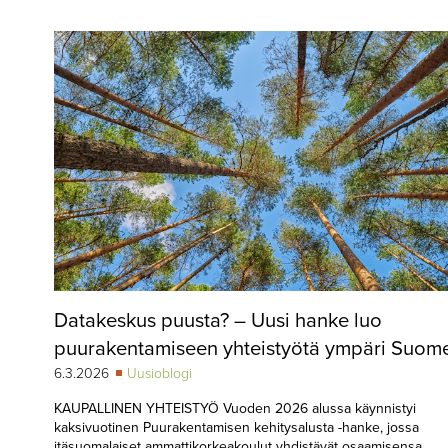
▼
KIRJAUTUMINEN
▼
ARKISTO
▼
TILAUSASIAT
MEDIATIEDOT
▼
TIETOA
LEHDESTÄ
TAPAHTUMAT
Datakeskus puusta? – Uusi hanke luo
▼
YHTEYSTIEDOT
puurakentamiseen yhteistyötä ympäri Suom
6.3.2026
Uusioblogi
KAUPALLINEN YHTEISTYÖ Vuoden 2026 alussa käynnistyi
kaksivuotinen Puurakentamisen kehitysalusta -hanke, jossa
itäsuomalaiset ammattikorkeakoulut yhdistävät osaamisensa