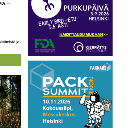
aa –
ittämistä ja