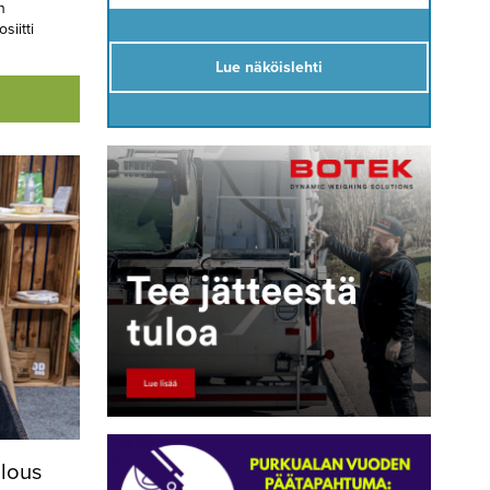
n
iitti
Lue näköislehti
alous