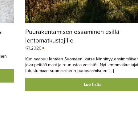
s
Puurakentamisen osaaminen esillä
lentomatkustajille
17.1.2020
omen
Kun saapuu lentäen Suomeen, katse kiinnittyy ensimmäise
joka peittää maat ja reunustaa vesistöt. Nyt lentomatkustaja
tutustumaan suomalaiseen puuosaamiseen […]
Lue lisää