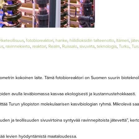
viketeollisuus
,
fotobioreaktori
,
hanke
,
hiilidioksidin talteenotto
,
Itämeri
,
jäte
us
,
ravinnekierto
,
reaktori
,
Realm
,
Ruissalo
,
sivuvirta
,
teknologia
,
Turku
,
Turu
utiometrin kokoinen laite. Tämä fotobioreaktori on Suomen suurin biotekno
, joiden avulla leväbiomassa kasvaa ekologisesti ja kustannustehokkaasti.
ittää Turun yliopiston molekulaarisen kasvibiologian ryhmä. Mikrolevä sa
n ja teollisuuden sivuvirtoina syntyvää ravinnepitoista jätevettä”, kert
stää levien hyödyntämistä maataloudessa.