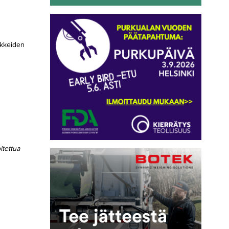
ikkeiden
itettua