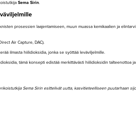
oistutkija
Sema Sirin
.
väviljelmille
eknisten prosessien laajentamiseen, muun muassa kemikaalien ja elintarv
rect Air Capture, DAC).
 ilmasta hiilidioksidia, jonka se syöttää leväviljelmille.
idioksidia, tämä konsepti edistää merkittävästi hiilidioksidin talteenottoa ja
koistutkija Sema Sirin esittelivät uutta, kasvitieteelliseen puutarhaan sijo