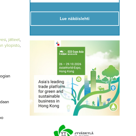
Lue näköislehti
vesi
,
jätteet
,
n yliopisto
,
logian
adaan
oo