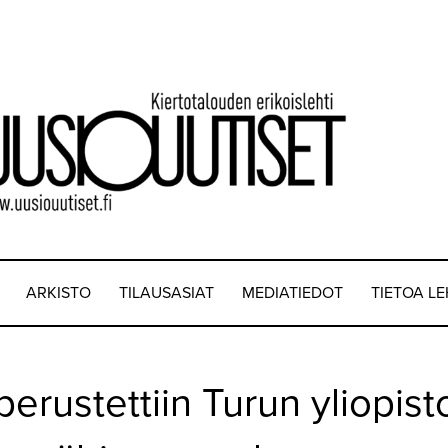
ARKISTO
TILAUSASIAT
MEDIATIEDOT
TIETOA L
erustettiin Turun yliopist