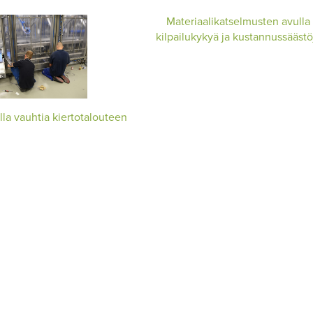
Materiaalikatselmusten avulla
kilpailukykyä ja kustannussäästö
lla vauhtia kiertotalouteen