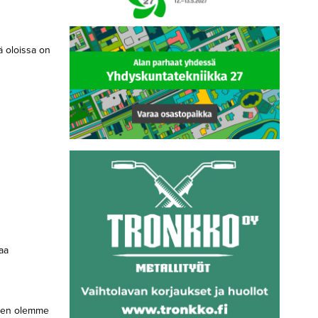
ä oloissa on
aa
ennen olemme