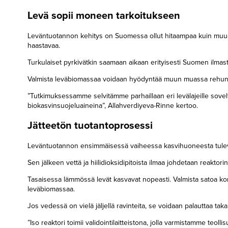
Levä sopii moneen tarkoitukseen
Leväntuotannon kehitys on Suomessa ollut hitaampaa kuin muuall
haastavaa.
Turkulaiset pyrkivätkin saamaan aikaan erityisesti Suomen ilmast
Valmista leväbiomassaa voidaan hyödyntää muun muassa rehuna s
”Tutkimuksessamme selvitämme parhaillaan eri levälajeille soveltu
biokasvinsuojeluaineina”, Allahverdiyeva-Rinne kertoo.
Jätteetön tuotantoprosessi
Leväntuotannon ensimmäisessä vaiheessa kasvihuoneesta tuleva j
Sen jälkeen vettä ja hiilidioksidipitoista ilmaa johdetaan reaktori
Tasaisessa lämmössä levät kasvavat nopeasti. Valmista satoa korj
leväbiomassaa.
Jos vedessä on vielä jäljellä ravinteita, se voidaan palauttaa taka
”Iso reaktori toimii validointilaitteistona, jolla varmistamme teo