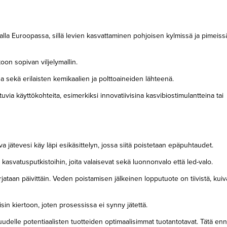
a Euroopassa, sillä levien kasvattaminen pohjoisen kylmissä ja pimeiss
oon sopivan viljelymallin.
ekä erilaisten kemikaalien ja polttoaineiden lähteenä.
via käyttökohteita, esimerkiksi innovatiivisina kasvibiostimulantteina tai
ätevesi käy läpi esikäsittelyn, jossa siitä poistetaan epäpuhtaudet.
n kasvatusputkistoihin, joita valaisevat sekä luonnonvalo että led-valo.
ataan päivittäin. Veden poistamisen jälkeinen lopputuote on tiivistä, kuiv
isin kiertoon, joten prosessissa ei synny jätettä.
llisuudelle potentiaalisten tuotteiden optimaalisimmat tuotantotavat. Tätä 