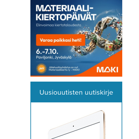
Uusiouutisten uutiskirje