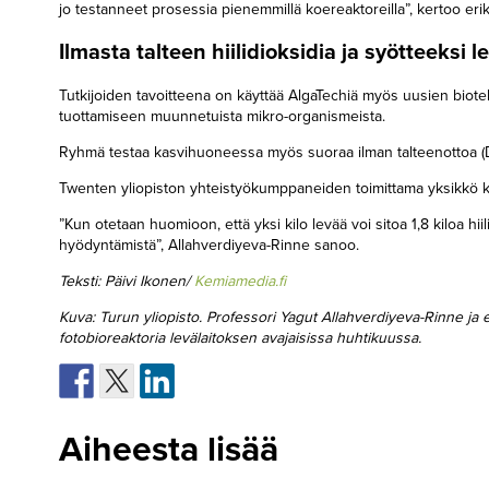
jo testanneet prosessia pienemmillä koereaktoreilla”, kertoo erik
Ilmasta talteen hiilidioksidia ja syötteeksi le
Tutkijoiden tavoitteena on käyttää AlgaTechiä myös uusien biot
tuottamiseen muunnetuista mikro-organismeista.
Ryhmä testaa kasvihuoneessa myös suoraa ilman talteenottoa (Di
Twenten yliopiston yhteistyökumppaneiden toimittama yksikkö kerää
”Kun otetaan huomioon, että yksi kilo levää voi sitoa 1,8 kiloa hiil
hyödyntämistä”, Allahverdiyeva-Rinne sanoo.
Teksti: Päivi Ikonen/
Kemiamedia.fi
Kuva: Turun yliopisto. Professori Yagut Allahverdiyeva-Rinne ja eri
fotobioreaktoria levälaitoksen avajaisissa huhtikuussa.
Aiheesta lisää