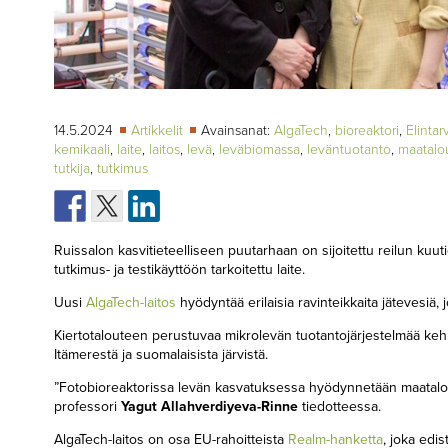
14.5.2024
Artikkelit
Avainsanat:
AlgaTech
,
bioreaktori
,
Elintar
kemikaali
,
laite
,
laitos
,
levä
,
leväbiomassa
,
leväntuotanto
,
maatalo
tutkija
,
tutkimus
Ruissalon kasvitieteelliseen puutarhaan on sijoitettu reilun ku
tutkimus- ja testikäyttöön tarkoitettu laite.
Uusi
AlgaTech-laitos
hyödyntää erilaisia ravinteikkaita jätevesiä
Kiertotalouteen perustuvaa mikrolevän tuotantojärjestelmää keh
Itämerestä ja suomalaisista järvistä.
”Fotobioreaktorissa levän kasvatuksessa hyödynnetään maataloude
professori
Yagut Allahverdiyeva-Rinne
tiedotteessa.
AlgaTech-laitos on osa EU-rahoitteista
Realm-hanketta
, joka edi