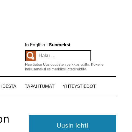
Choose
In English
|
Suomeksi
language
Haku:
/
Valitse
kieli:
Hae tietoa Uusiouutisten verkkosivuilta. Kokeile
hakusanaksi esimerkiksi jätedirektiivi.
EHDESTÄ
TAPAHTUMAT
YHTEYSTIEDOT
on
Uusin lehti