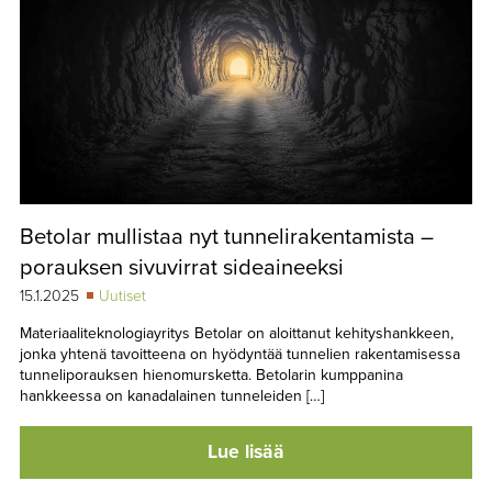
Betolar mullistaa nyt tunnelirakentamista –
porauksen sivuvirrat sideaineeksi
15.1.2025
Uutiset
Materiaaliteknologiayritys Betolar on aloittanut kehityshankkeen,
jonka yhtenä tavoitteena on hyödyntää tunnelien rakentamisessa
tunneliporauksen hienomursketta. Betolarin kumppanina
hankkeessa on kanadalainen tunneleiden […]
Lue lisää