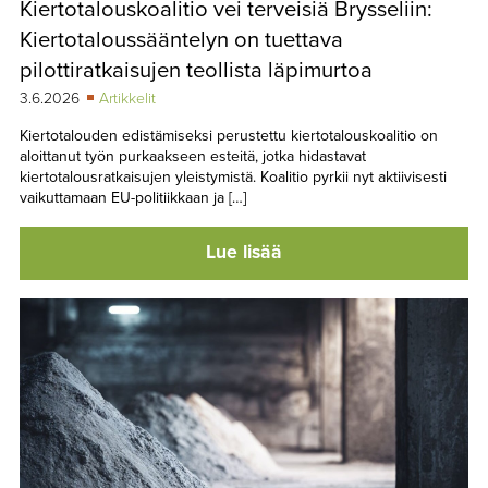
Kiertotalouskoalitio vei terveisiä Brysseliin:
TAPAHTUMAT
Kiertotaloussääntelyn on tuettava
▼
YHTEYSTIEDOT
pilottiratkaisujen teollista läpimurtoa
3.6.2026
Artikkelit
Kiertotalouden edistämiseksi perustettu kiertotalouskoalitio on
aloittanut työn purkaakseen esteitä, jotka hidastavat
kiertotalousratkaisujen yleistymistä. Koalitio pyrkii nyt aktiivisesti
vaikuttamaan EU-politiikkaan ja […]
Lue lisää