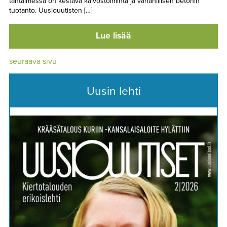
tähtäimessä on kestävä kaivostoiminta ja vähähiilisen betonin
tuotanto. Uusiouutisten […]
Lue lisää
seuraava sivu
Uusin lehti