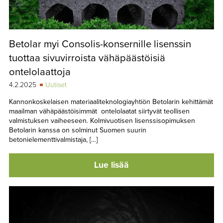
Betolar myi Consolis-konsernille lisenssin
tuottaa sivuvirroista vähäpäästöisiä
ontelolaattoja
4.2.2025
Uutiset
Kannonkoskelaisen materiaaliteknologiayhtiön Betolarin kehittämät
maailman vähäpäästöisimmät ontelolaatat siirtyvät teollisen
valmistuksen vaiheeseen. Kolmivuotisen lisenssisopimuksen
Betolarin kanssa on solminut Suomen suurin
betonielementtivalmistaja, […]
Lue lisää