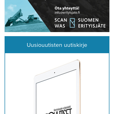
Uusiouutisten uutiskirje