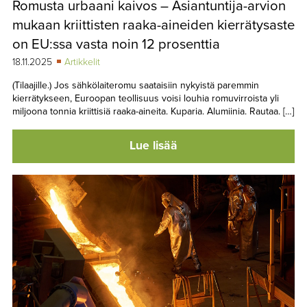
Romusta urbaani kaivos – Asiantuntija-arvion
TAPAHTUMAT
mukaan kriittisten raaka-aineiden kierrätysaste
▼
YHTEYSTIEDOT
on EU:ssa vasta noin 12 prosenttia
18.11.2025
Artikkelit
(Tilaajille.) Jos sähkölaiteromu saataisiin nykyistä paremmin
kierrätykseen, Euroopan teollisuus voisi louhia romuvirroista yli
miljoona tonnia kriittisiä raaka-aineita. Kuparia. Alumiinia. Rautaa. […]
Lue lisää