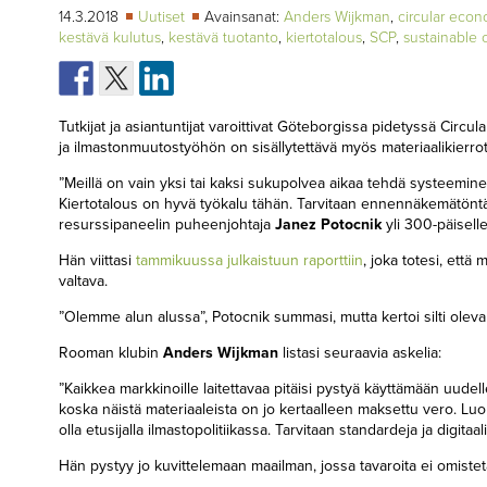
14.3.2018
Uutiset
Avainsanat:
Anders Wijkman
,
circular eco
kestävä kulutus
,
kestävä tuotanto
,
kiertotalous
,
SCP
,
sustainable
Tutkijat ja asiantuntijat varoittivat Göteborgissa pidetyssä Circ
ja ilmastonmuutostyöhön on sisällytettävä myös materiaalikierrot.
”Meillä on vain yksi tai kaksi sukupolvea aikaa tehdä systeemine
Kiertotalous on hyvä työkalu tähän. Tarvitaan ennennäkemätöntä
resurssipaneelin puheenjohtaja
Janez Potocnik
yli 300-päiselle
Hän viittasi
tammikuussa julkaistuun raporttiin
, joka totesi, että
valtava.
”Olemme alun alussa”, Potocnik summasi, mutta kertoi silti oleva
Rooman klubin
Anders Wijkman
listasi seuraavia askelia:
”Kaikkea markkinoille laitettavaa pitäisi pystyä käyttämään uudel
koska näistä materiaaleista on jo kertaalleen maksettu vero. Luon
olla etusijalla ilmastopolitiikassa. Tarvitaan standardeja ja digitaa
Hän pystyy jo kuvittelemaan maailman, jossa tavaroita ei omisteta