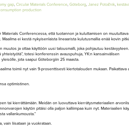
nomy gap
,
Circular Materials Conference
,
Göteborg
,
Janez Potočnik
,
kestäv
 consumption production
ular Materials Conferencessa, että tuotannon ja kuluttamisen on muututtava
 Maailma ei kestä nykyisenlaista lineaarista kulutusmallia enää kovin pitk
n muutos ja ottaa käyttöön uusi talousmalli, joka pohjautuu kestävyyteen.
 yhteistyötä”, totesi konferenssin avauspuhuja, YK:n kansainvälisen
 yleisölle, jota saapui Göteborgiin 25 maasta.
 maailma toimii nyt vain 9-prosenttisesti kiertotalouden mukaan. Paikattava
nsa optimistinen.
leen tai kierrättämään. Meidän on luovuttava kierrätysmateriaalien arvonli
nonvarojen käytön pitäisi olla paljon kalliimpaa kuin nyt. Materiaalien kä
lista vallankumousta.”
, vain liisataan ja vuokrataan.