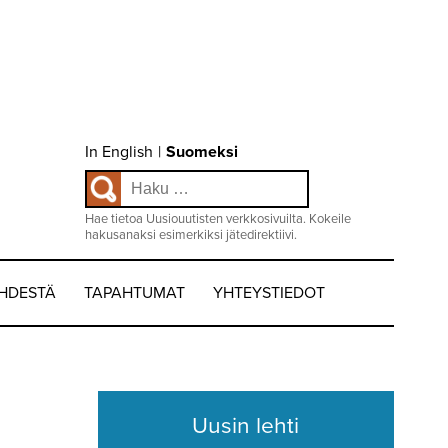
Choose
In English
|
Suomeksi
language
Haku:
/
Valitse
kieli:
Hae tietoa Uusiouutisten verkkosivuilta. Kokeile
hakusanaksi esimerkiksi jätedirektiivi.
EHDESTÄ
TAPAHTUMAT
YHTEYSTIEDOT
Uusin lehti