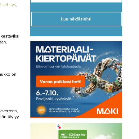
ä kehitys
,
Lue näköislehti
 kestäviksi
ään.
 aukko on
säverosta,
ytön täytyy