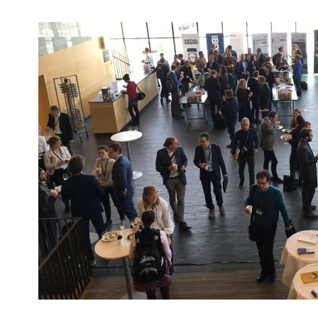
▼
KIRJAUTUMINEN
▼
ARKISTO
▼
TILAUSASIAT
MEDIATIEDOT
▼
TIETOA
LEHDESTÄ
TAPAHTUMAT
▼
YHTEYSTIEDOT