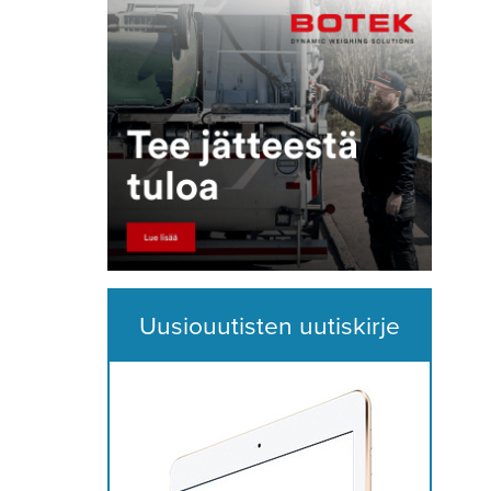
Uusiouutisten uutiskirje