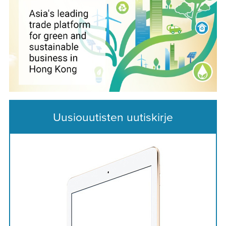
Uusiouutisten uutiskirje