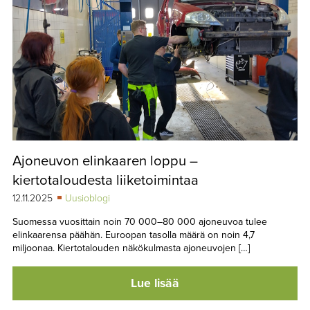
Ajoneuvon elinkaaren loppu –
kiertotaloudesta liiketoimintaa
12.11.2025
Uusioblogi
Suomessa vuosittain noin 70 000–80 000 ajoneuvoa tulee
elinkaarensa päähän. Euroopan tasolla määrä on noin 4,7
miljoonaa. Kiertotalouden näkökulmasta ajoneuvojen […]
Lue lisää