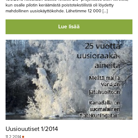
kun osalle pilotin keräämästä poistotekstiilistä oli löydetty
mahdollinen uusiokäyttökohde. Lähetimme 12 000 […]
Lue lisää
Uusiouutiset 1/2014
11.2.2014