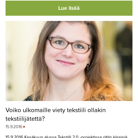
Lue lisää
Voiko ulkomaille viety tekstiili ollakin
tekstiilijätettä?
15.9.2016
15.9.2016 Kesäkuun alussa Tekstiili 2.0 -projektissa oltiin kiireisiä,