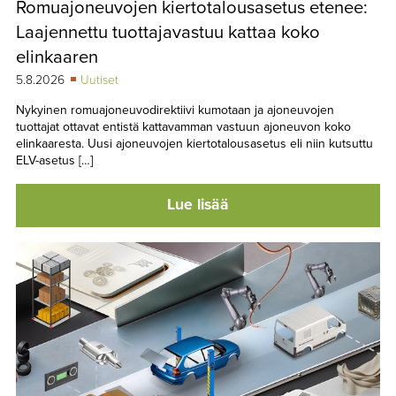
Romuajoneuvojen kiertotalousasetus etenee:
TAPAHTUMAT
Laajennettu tuottajavastuu kattaa koko
▼
YHTEYSTIEDOT
elinkaaren
5.8.2026
Uutiset
Nykyinen romuajoneuvodirektiivi kumotaan ja ajoneuvojen
tuottajat ottavat entistä kattavamman vastuun ajoneuvon koko
elinkaaresta. Uusi ajoneuvojen kiertotalousasetus eli niin kutsuttu
ELV-asetus […]
Lue lisää