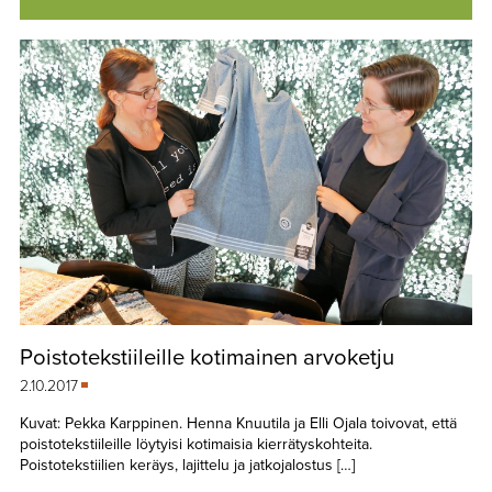
Poistotekstiileille kotimainen arvoketju
2.10.2017
Kuvat: Pekka Karppinen. Henna Knuutila ja Elli Ojala toivovat, että
poistotekstiileille löytyisi kotimaisia kierrätyskohteita.
Poistotekstiilien keräys, lajittelu ja jatkojalostus […]