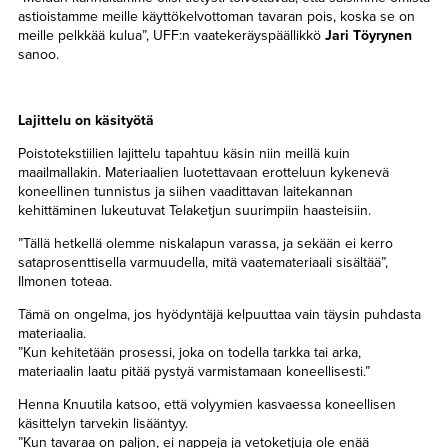
astioistamme meille käyttökelvottoman tavaran pois, koska se on
meille pelkkää kulua”, UFF:n vaatekeräyspäällikkö
Jari Töyrynen
sanoo.
Lajittelu on käsityötä
Poistotekstiilien lajittelu tapahtuu käsin niin meillä kuin
maailmallakin. Materiaalien luotettavaan erotteluun kykenevä
koneellinen tunnistus ja siihen vaadittavan laitekannan
kehittäminen lukeutuvat Telaketjun suurimpiin haasteisiin.
”Tällä hetkellä olemme niskalapun varassa, ja sekään ei kerro
sataprosenttisella varmuudella, mitä vaatemateriaali sisältää”,
Ilmonen toteaa.
Tämä on ongelma, jos hyödyntäjä kelpuuttaa vain täysin puhdasta
materiaalia.
”Kun kehitetään prosessi, joka on todella tarkka tai arka,
materiaalin laatu pitää pystyä varmistamaan koneellisesti.”
Henna Knuutila katsoo, että volyymien kasvaessa koneellisen
käsittelyn tarvekin lisääntyy.
”Kun tavaraa on paljon, ei nappeja ja vetoketjuja ole enää