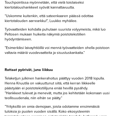
Touchpointissa myönnetään, että vielä toistaiseksi
kiertotaloushankkeet syövät kannattavuutta.
”Uskomme kuitenkin, että sateenkaaren päässä odottaa
kiertotalouden aarrearkku!”, Luukko myhäilee.
Työvaatteiden kohdalla puhutaan suurista volyymeista, mikä luo
Peltosen mukaan huikeita näkymiä poistotekstiilien
hyödyntämiseen.
”Esimerkiksi laivayhtiöillä voi mennä työvaatteiden ohella poistoon
valtavia määriä vuodevaatteita ja sisustuskankaita.”
Rattaat pyörivät, juna liikkuu
Telaketjun julkinen hankerahoitus päättyy vuoden 2018 lopulla.
Henna Knuutila on vakuuttunut siitä, että kerran liikkeelle
päästyään ei poistotekstiilijuna enää hevillä pysähdy.
”Hankkeet tulevat ja menevät, mutta jos kehitetään kokonaan uusi
teollisuudenala, niin eihän se pääty.”
”Yrityksillä on omia demojaan, joista odotamme ensimmäisiä
tuloksia jo puolen vuoden sisällä. Koko ekosysteemin