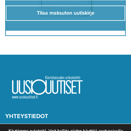
Tilaa maksuton uutiskirje
YHTEYSTIEDOT
Toimitus
Käytämme evästeitä. Voit hallita niiden käyttöä
asetussivulla
.