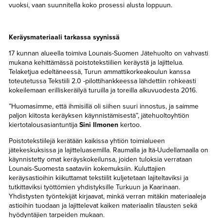
vuoksi, vaan suunnitella koko prosessi alusta loppuun.
Keräysmateriaali tarkassa syynissä
17 kunnan alueella toimiva Lounais-Suomen Jätehuolto on vahvasti
mukana kehittämässä poistotekstiilien keräystä ja lajittelua.
Telaketjua edeltäneessä, Turun ammattikorkeakoulun kanssa
toteutetussa Tekstiili 2.0 -pilottihankkeessa lähdettiin rohkeasti
kokeilemaan erilliskeräilyä turuilla ja toreilla alkuvuodesta 2016.
”Huomasimme, että ihmisillä oli siihen suuri innostus, ja saimme
paljon kiitosta keräyksen käynnistämisestä”, jätehuoltoyhtiön
kiertotalousasiantuntija
Sini Ilmonen
kertoo.
Poistotekstiilejä kerätään kaikissa yhtiön toimialueen
jätekeskuksissa ja lajitteluasemilla. Raumalla ja Itä-Uudellamaalla on
käynnistetty omat keräyskokeilunsa, joiden tuloksia verrataan
Lounais-Suomesta saataviin kokemuksiin. Kuluttajien
keräysastioihin kiikuttamat tekstiilit kuljetetaan lajiteltaviksi ja
tutkittaviksi työttömien yhdistyksille Turkuun ja Kaarinaan.
Yhdistysten työntekijät kirjaavat, minkä verran mitäkin materiaaleja
astioihin tuodaan ja lajittelevat kaiken materiaalin tilausten sekä
hyödyntäjien tarpeiden mukaan.