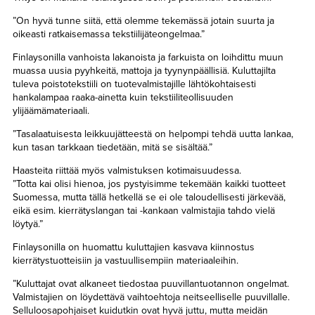
”On hyvä tunne siitä, että olemme tekemässä jotain suurta ja
oikeasti ratkaisemassa tekstiilijäteongelmaa.”
Finlaysonilla vanhoista lakanoista ja farkuista on loihdittu muun
muassa uusia pyyhkeitä, mattoja ja tyynynpäällisiä. Kuluttajilta
tuleva poistotekstiili on tuotevalmistajille lähtökohtaisesti
hankalampaa raaka-ainetta kuin tekstiiliteollisuuden
ylijäämämateriaali.
”Tasalaatuisesta leikkuujätteestä on helpompi tehdä uutta lankaa,
kun tasan tarkkaan tiedetään, mitä se sisältää.”
Haasteita riittää myös valmistuksen kotimaisuudessa.
”Totta kai olisi hienoa, jos pystyisimme tekemään kaikki tuotteet
Suomessa, mutta tällä hetkellä se ei ole taloudellisesti järkevää,
eikä esim. kierrätyslangan tai -kankaan valmistajia tahdo vielä
löytyä.”
Finlaysonilla on huomattu kuluttajien kasvava kiinnostus
kierrätystuotteisiin ja vastuullisempiin materiaaleihin.
”Kuluttajat ovat alkaneet tiedostaa puuvillantuotannon ongelmat.
Valmistajien on löydettävä vaihtoehtoja neitseelliselle puuvillalle.
Selluloosapohjaiset kuidutkin ovat hyvä juttu, mutta meidän