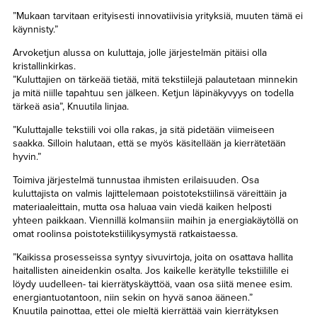
”Mukaan tarvitaan erityisesti innovatiivisia yrityksiä, muuten tämä ei
käynnisty.”
Arvoketjun alussa on kuluttaja, jolle järjestelmän pitäisi olla
kristallinkirkas.
”Kuluttajien on tärkeää tietää, mitä tekstiilejä palautetaan minnekin
ja mitä niille tapahtuu sen jälkeen. Ketjun läpinäkyvyys on todella
tärkeä asia”, Knuutila linjaa.
”Kuluttajalle tekstiili voi olla rakas, ja sitä pidetään viimeiseen
saakka. Silloin halutaan, että se myös käsitellään ja kierrätetään
hyvin.”
Toimiva järjestelmä tunnustaa ihmisten erilaisuuden. Osa
kuluttajista on valmis lajittelemaan poistotekstiilinsä väreittäin ja
materiaaleittain, mutta osa haluaa vain viedä kaiken helposti
yhteen paikkaan. Viennillä kolmansiin maihin ja energiakäytöllä on
omat roolinsa poistotekstiilikysymystä ratkaistaessa.
”Kaikissa prosesseissa syntyy sivuvirtoja, joita on osattava hallita
haitallisten aineidenkin osalta. Jos kaikelle kerätylle tekstiilille ei
löydy uudelleen- tai kierrätyskäyttöä, vaan osa siitä menee esim.
energiantuotantoon, niin sekin on hyvä sanoa ääneen.”
Knuutila painottaa, ettei ole mieltä kierrättää vain kierrätyksen