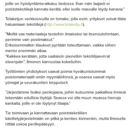
joille on hyödyntämisratkaisu tiedossa. Ihan näin laajasti ei
poistotekstiilejä kannata kerätä, ellei isolle massalle löydy kanavia.”
Telaketjun verkkosivuilla on lomake, jolla esim. yritykset voivat tilata
haluamiaan tekstiilejä (
http://www.telaketju.fi
).
”Meiltä saa materiaaleja testeihin ilmaiseksi tai itsenoutohintaan,
perimme vain postimaksut.”
Erikoisemmatkin tilaukset pyritään toteuttamaan, vaikka siihen
menisi enemmän aikaa.
”Kaikkea kerätään, jotta saataisiin pienetkin tekstiilijaevirrat
eteenpäin”, Ilmonen kannustaa kokeiluihin.
Työttömien yhdistykset saavat poimia hyväkuntoisimmat
poistomateriaalit omiin myymälöihinsä, ja osansa saavat myös
yömajat ja seurakuntien kirpputorit.
”Järjestämme lisäksi penkojaisia, joihin kutsumme paikallisia ihmisiä
tekemään edullisia löytöjä. Seassa voi olla muun muassa hienoja
kankaita, joille ei ole löytynyt tilaajia.”
Tie toimivaan ja kannattavaan poistotekstiilien
käsittelyjärjestelmään on pitkä ja kenties kivinenkin, mutta Ilmosella
riittää uskoa perillepääsyyn.