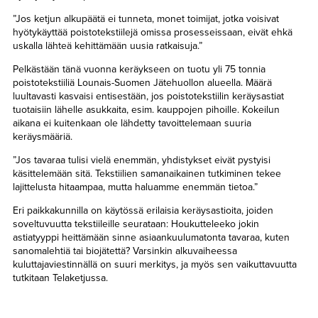
”Jos ketjun alkupäätä ei tunneta, monet toimijat, jotka voisivat
hyötykäyttää poistotekstiilejä omissa prosesseissaan, eivät ehkä
uskalla lähteä kehittämään uusia ratkaisuja.”
Pelkästään tänä vuonna keräykseen on tuotu yli 75 tonnia
poistotekstiiliä Lounais-Suomen Jätehuollon alueella. Määrä
luultavasti kasvaisi entisestään, jos poistotekstiilin keräysastiat
tuotaisiin lähelle asukkaita, esim. kauppojen pihoille. Kokeilun
aikana ei kuitenkaan ole lähdetty tavoittelemaan suuria
keräysmääriä.
”Jos tavaraa tulisi vielä enemmän, yhdistykset eivät pystyisi
käsittelemään sitä. Tekstiilien samanaikainen tutkiminen tekee
lajittelusta hitaampaa, mutta haluamme enemmän tietoa.”
Eri paikkakunnilla on käytössä erilaisia keräysastioita, joiden
soveltuvuutta tekstiileille seurataan: Houkutteleeko jokin
astiatyyppi heittämään sinne asiaankuulumatonta tavaraa, kuten
sanomalehtiä tai biojätettä? Varsinkin alkuvaiheessa
kuluttajaviestinnällä on suuri merkitys, ja myös sen vaikuttavuutta
tutkitaan Telaketjussa.