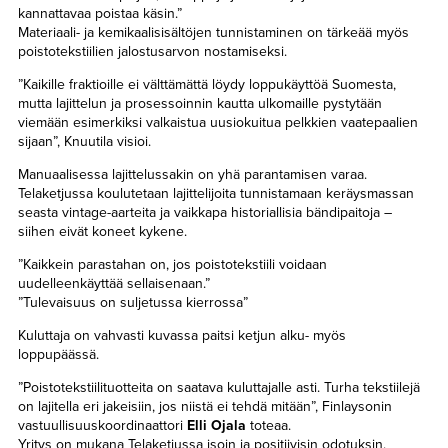
kannattavaa poistaa käsin.”
Materiaali- ja kemikaalisisältöjen tunnistaminen on tärkeää myös
poistotekstiilien jalostusarvon nostamiseksi.
”Kaikille fraktioille ei välttämättä löydy loppukäyttöä Suomesta,
mutta lajittelun ja prosessoinnin kautta ulkomaille pystytään
viemään esimerkiksi valkaistua uusiokuitua pelkkien vaatepaalien
sijaan”, Knuutila visioi.
Manuaalisessa lajittelussakin on yhä parantamisen varaa.
Telaketjussa koulutetaan lajittelijoita tunnistamaan keräysmassan
seasta vintage-aarteita ja vaikkapa historiallisia bändipaitoja –
siihen eivät koneet kykene.
”Kaikkein parastahan on, jos poistotekstiili voidaan
uudelleenkäyttää sellaisenaan.”
”Tulevaisuus on suljetussa kierrossa”
Kuluttaja on vahvasti kuvassa paitsi ketjun alku- myös
loppupäässä.
”Poistotekstiilituotteita on saatava kuluttajalle asti. Turha tekstiilejä
on lajitella eri jakeisiin, jos niistä ei tehdä mitään”, Finlaysonin
vastuullisuuskoordinaattori
Elli Ojala
toteaa.
Yritys on mukana Telaketjussa isoin ja positiivisin odotuksin.