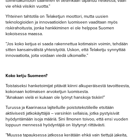
toimintakuntoon saaminen ei tietenkään tapahdu hetkessä, vaan
vie ehkä viisikin vuotta.”
Yhteinen tahtotila on Telaketjun moottori, mutta uusien
teknologioiden ja innovaatioiden luomiseen vaaditaan myös
riskirahoitusta, jonka hankkiminen ei ole helppoa Suomen
kokoisessa maassa.
”Jos koko ketjua ei saada rakennettua kotimaisin voimin, tehdään
sitten kansainvälistä yhteistyötä. Uskon, että Telaketju synnyttää
innovaatioita, joita voidaan viedä ulkomaille.”
Koko ketju Suomeen?
Toistaiseksi hanketoimijat pitävät kiinni alkuperäisestä tavoitteesta,
kokonaan kotimaisen arvoketjun luomisesta.
”Ainakaan vielä ei kukaan ole lyönyt hanskoja tiskiin!”
Turussa ja Kaarinassa lajitelluille poistotekstiileille etsitään
aktiivisesti jatkokäyttäjiä – varsinkin sellaisia, jotka pystyisivät
hyödyntämään isoja määriä. Sini Ilmonen toivoo, että ensi vuoden
loppuun mennessä hyödyntäjiä on löytynyt riittävästi.
”Muussa tapauksessa jatkossa kerätään ehkä vain tiettyjä jakeita,