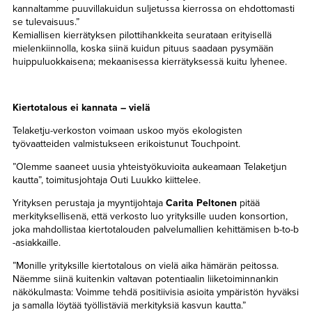
kannaltamme puuvillakuidun suljetussa kierrossa on ehdottomasti
se tulevaisuus.”
Kemiallisen kierrätyksen pilottihankkeita seurataan erityisellä
mielenkiinnolla, koska siinä kuidun pituus saadaan pysymään
huippuluokkaisena; mekaanisessa kierrätyksessä kuitu lyhenee.
Kiertotalous ei kannata – vielä
Telaketju-verkoston voimaan uskoo myös ekologisten
työvaatteiden valmistukseen erikoistunut Touchpoint.
”Olemme saaneet uusia yhteistyökuvioita aukeamaan Telaketjun
kautta”, toimitusjohtaja Outi Luukko kiittelee.
Yrityksen perustaja ja myyntijohtaja
Carita Peltonen
pitää
merkityksellisenä, että verkosto luo yrityksille uuden konsortion,
joka mahdollistaa kiertotalouden palvelumallien kehittämisen b-to-b
-asiakkaille.
”Monille yrityksille kiertotalous on vielä aika hämärän peitossa.
Näemme siinä kuitenkin valtavan potentiaalin liiketoiminnankin
näkökulmasta: Voimme tehdä positiivisia asioita ympäristön hyväksi
ja samalla löytää työllistäviä merkityksiä kasvun kautta.”