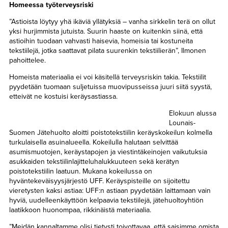
Homeessa työterveysriski
”Astioista löytyy yhä ikäviä yllätyksiä – vanha sirkkelin terä on ollut
yksi hurjimmista jutuista. Suurin haaste on kuitenkin siinä, että
astioihin tuodaan vahvasti haisevia, homeisia tai kostuneita
tekstiilejä, jotka saattavat pilata suurenkin tekstiilierän”, Ilmonen
pahoittelee.
Homeista materiaalia ei voi käsitellä terveysriskin takia. Tekstiilit
pyydetään tuomaan suljetuissa muovipusseissa juuri siitä syystä,
etteivät ne kostuisi keräysastiassa.
Elokuun alussa
Lounais-
Suomen Jätehuolto aloitti poistotekstiilin keräyskokeilun kolmella
turkulaisella asuinalueella. Kokeilulla halutaan selvittää
asumismuotojen, keräystapojen ja viestintäkeinojen vaikutuksia
asukkaiden tekstiilinlajitteluhalukkuuteen sekä kerätyn
poistotekstiilin laatuun. Mukana kokeilussa on
hyväntekeväisyysjärjestö UFF. Keräyspisteille on sijoitettu
vieretysten kaksi astiaa: UFF:n astiaan pyydetään laittamaan vain
hyviä, uudelleenkäyttöön kelpaavia tekstiilejä, jätehuoltoyhtiön
laatikkoon huonompaa, rikkinäistä materiaalia.
”Meidän kannaltamme olisi tietysti toivottavaa, että saisimme omista