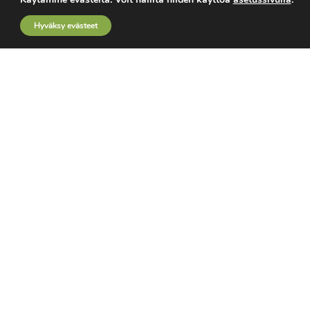
Mediamyynti
Hyväksy evästeet
Ota yhteyttä
Käyttöehdot
Rekisteriseloste
TUTUSTU MYÖS
TTT-lehti
Kemiamedia.fi
Tunne & Mieli
LIITY KIERTOTALOUSVERKOSTOON
Tilaa lehti