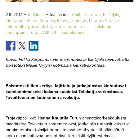
TAPAHTUMAT
2.10.2017
Artikkelit
Avainsanat:
Carita Peltonen
,
Elli Ojala
,
▼
YHTEYSTIEDOT
Finlayson
,
Henna Knuutila
,
keräys
,
kierrätys
,
Lounais-Suomen
Jätehuolto
,
poistotekstiili
,
Sini Ilmonen
,
tekstiili
,
Telaketju
,
Touchpoint
,
Turun AMK
,
UFF
,
vaatekeräys
Kuvat: Pekka Karppinen. Henna Knuutila ja Elli Ojala toivovat, että
poistotekstiileille löytyisi kotimaisia kierrätyskohteita.
Poistotekstiilien keräys, lajittelu ja jatkojalostus kietoutuvat
kunnianhimoiseksi kokonaisuudeksi Telaketju-verkostossa.
Tavoitteena on kotimainen arvoketju.
Projektipäällikkö
Henna Knuutila
Turun ammattikorkeakoulusta
määrittelee Telaketjun sateenvarjoksi, jonka alla runsaslukuiset ja
monimuotoiset toimijat ponnistelevat kohti yhteistä päämäärää:
koko maan kattavaa poistotekstiilien käsittelyjärjestelmää.