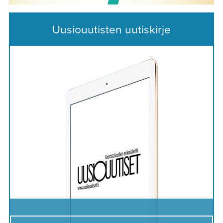
Uusiouutisten uutiskirje