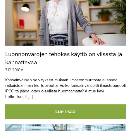
Luonnonvarojen tehokas käyttö on viisasta ja
kannattavaa
7.12.2018
Kansainvälisen selvityksen mukaan ilmastonmuutosta ei saada
ratkaistua ilman kiertotaloutta. Voiko kansainväliseltä ilmastopaneeli
IPCC:ltä jäädä jotain oleellista huomaamatta? Ajatus kävi
hetkellisesti […]
Lue lisää