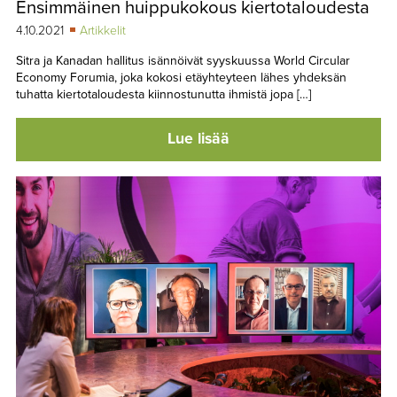
Ensimmäinen huippukokous kiertotaloudesta
TAPAHTUMAT
4.10.2021
Artikkelit
▼
YHTEYSTIEDOT
Sitra ja Kanadan hallitus isännöivät syyskuussa World Circular
Economy Forumia, joka kokosi etäyhteyteen lähes yhdeksän
tuhatta kiertotaloudesta kiinnostunutta ihmistä jopa […]
Lue lisää