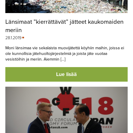
Länsimaat ”kierrättävät” jätteet kaukomaiden
meriin
28.1.2019
Moni länsimaa vie sekalaista muovijätettä köyhiin maihin, joissa ei
ole kunnollisia jätehuoltojärjestelmiä ja joista jäte vuotaa
vesistöihin ja meriin. Aiemmin […]
Lue lisää