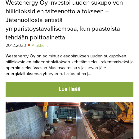
Westenergy Oy investoi uuden sukupolven
TAPAHTUMAT
hiilidioksidien talteenottolaitokseen –
▼
YHTEYSTIEDOT
Jätehuollosta entistä
ympäristöystävällisempää, kun päästöistä
tehdään polttoainetta
20.12.2023
Artikkelit
Westenergy Oy on solminut aiesopimuksen uuden sukupolven
hiilidioksidien talteenottolaitoksen kehittämiseksi, rakentamiseksi ja
operoimiseksi Vaasan Mustasaaressa sijaitsevan jäte-
energialaitoksensa yhteyteen. Laitos ottaa […]
Lue lisää