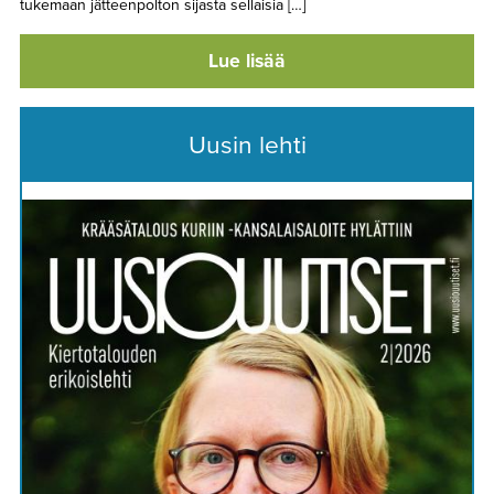
tukemaan jätteenpolton sijasta sellaisia […]
Lue lisää
Uusin lehti