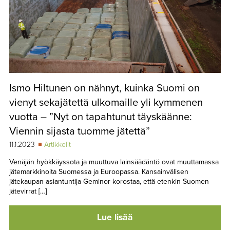
Ismo Hiltunen on nähnyt, kuinka Suomi on
vienyt sekajätettä ulkomaille yli kymmenen
vuotta – ”Nyt on tapahtunut täyskäänne:
Viennin sijasta tuomme jätettä”
11.1.2023
Artikkelit
Venäjän hyökkäyssota ja muuttuva lainsäädäntö ovat muuttamassa
jätemarkkinoita Suomessa ja Euroopassa. Kansainvälisen
jätekaupan asiantuntija Geminor korostaa, että etenkin Suomen
jätevirrat […]
Lue lisää