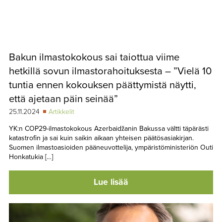
Bakun ilmastokokous sai taiottua viime
hetkillä sovun ilmastorahoituksesta – ”Vielä 10
tuntia ennen kokouksen päättymistä näytti,
että ajetaan päin seinää”
25.11.2024
Artikkelit
YK:n COP29-ilmastokokous Azerbaidžanin Bakussa vältti täpärästi
katastrofin ja sai kuin saikin aikaan yhteisen päätösasiakirjan.
Suomen ilmastoasioiden pääneuvottelija, ympäristöministeriön Outi
Honkatukia […]
Lue lisää