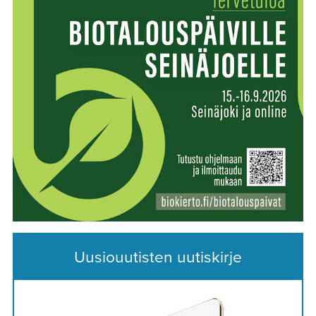
Uusiouutisten uutiskirje