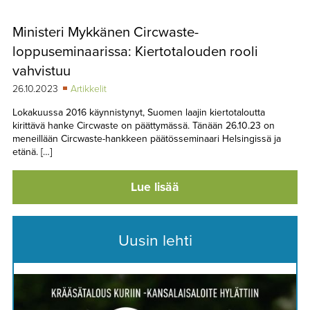
Ministeri Mykkänen Circwaste-
loppuseminaarissa: Kiertotalouden rooli
vahvistuu
26.10.2023
Artikkelit
Lokakuussa 2016 käynnistynyt, Suomen laajin kiertotaloutta
kirittävä hanke Circwaste on päättymässä. Tänään 26.10.23 on
meneillään Circwaste-hankkeen päätösseminaari Helsingissä ja
etänä. […]
Lue lisää
Uusin lehti