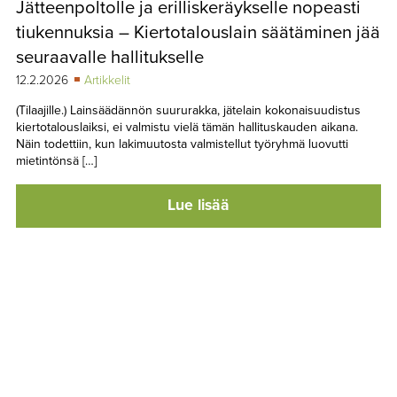
Jätteenpoltolle ja erilliskeräykselle nopeasti
TAPAHTUMAT
tiukennuksia – Kiertotalouslain säätäminen jää
▼
YHTEYSTIEDOT
seuraavalle hallitukselle
12.2.2026
Artikkelit
(Tilaajille.) Lainsäädännön suururakka, jätelain kokonaisuudistus
kiertotalouslaiksi, ei valmistu vielä tämän hallituskauden aikana.
Näin todettiin, kun lakimuutosta valmistellut työryhmä luovutti
mietintönsä […]
Lue lisää