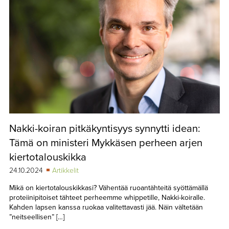
Nakki-koiran pitkäkyntisyys synnytti idean:
Tämä on ministeri Mykkäsen perheen arjen
kiertotalouskikka
24.10.2024
Artikkelit
Mikä on kiertotalouskikkasi? Vähentää ruoantähteitä syöttämällä
proteiinipitoiset tähteet perheemme whippetille, Nakki-koiralle.
Kahden lapsen kanssa ruokaa valitettavasti jää. Näin vältetään
”neitseellisen” […]