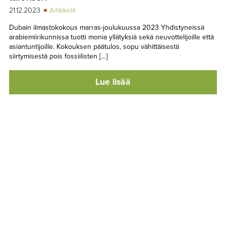
21.12.2023
Artikkelit
Dubain ilmastokokous marras-joulukuussa 2023 Yhdistyneissä
arabiemiirikunnissa tuotti monia yllätyksiä sekä neuvottelijoille että
asiantuntijoille. Kokouksen päätulos, sopu vähittäisestä
siirtymisestä pois fossiilisten […]
Lue lisää