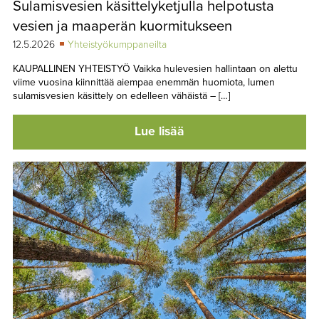
Sulamisvesien käsittelyketjulla helpotusta
TAPAHTUMAT
vesien ja maaperän kuormitukseen
▼
YHTEYSTIEDOT
12.5.2026
Yhteistyökumppaneilta
KAUPALLINEN YHTEISTYÖ Vaikka hulevesien hallintaan on alettu
viime vuosina kiinnittää aiempaa enemmän huomiota, lumen
sulamisvesien käsittely on edelleen vähäistä – […]
Lue lisää