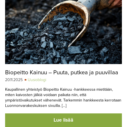
Biopeitto Kainuu – Puuta, putkea ja puuvillaa
20.11.2025
Uusioblogi
Kaupallinen yhteistyö Biopeitto Kainuu -hankkeessa mietitään,
miten kaivosten jälkiä voidaan paikata niin, että
ympäristövaikutukset vähenevät. Tarkemmin hankkeesta kerrotaan
Luonnonvarakeskuksen sivuilla. […]
Lue lisää