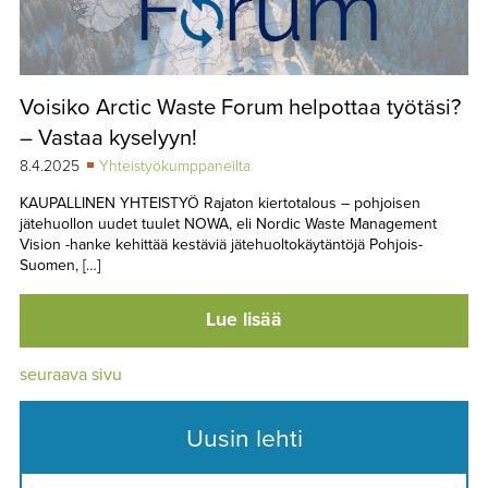
Voisiko Arctic Waste Forum helpottaa työtäsi?
– Vastaa kyselyyn!
8.4.2025
Yhteistyökumppaneilta
KAUPALLINEN YHTEISTYÖ Rajaton kiertotalous – pohjoisen
jätehuollon uudet tuulet NOWA, eli Nordic Waste Management
Vision -hanke kehittää kestäviä jätehuoltokäytäntöjä Pohjois-
Suomen, […]
Lue lisää
seuraava sivu
Uusin lehti