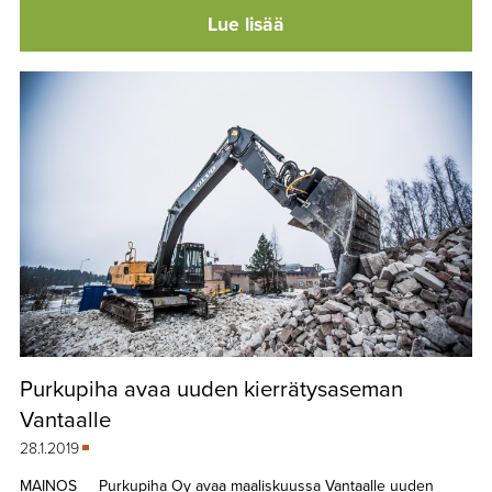
Lue lisää
Purkupiha avaa uuden kierrätysaseman
Vantaalle
28.1.2019
MAINOS Purkupiha Oy avaa maaliskuussa Vantaalle uuden