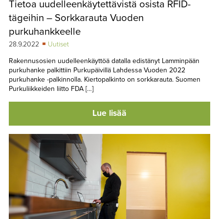
Tietoa uudelleenkäytettävistä osista RFID-
TAPAHTUMAT
tägeihin – Sorkkarauta Vuoden
▼
YHTEYSTIEDOT
purkuhankkeelle
28.9.2022
Uutiset
Rakennusosien uudelleenkäyttöä datalla edistänyt Lamminpään
purkuhanke palkittiin Purkupäivillä Lahdessa Vuoden 2022
purkuhanke -palkinnolla. Kiertopalkinto on sorkkarauta. Suomen
Purkuliikkeiden liitto FDA […]
Lue lisää