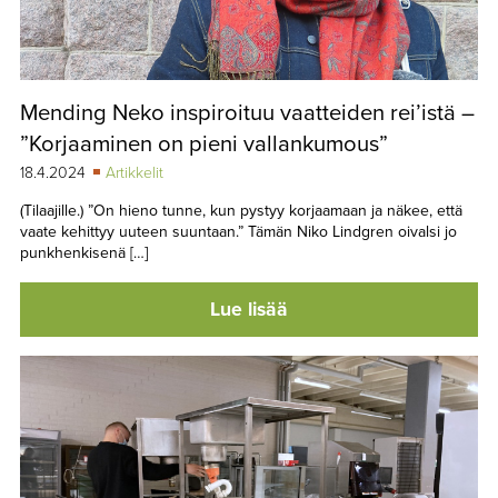
Mending Neko inspiroituu vaatteiden rei’istä –
”Korjaaminen on pieni vallankumous”
18.4.2024
Artikkelit
(Tilaajille.) ”On hieno tunne, kun pystyy korjaamaan ja näkee, että
vaate kehittyy uuteen suuntaan.” Tämän Niko Lindgren oivalsi jo
punkhenkisenä […]
Lue lisää