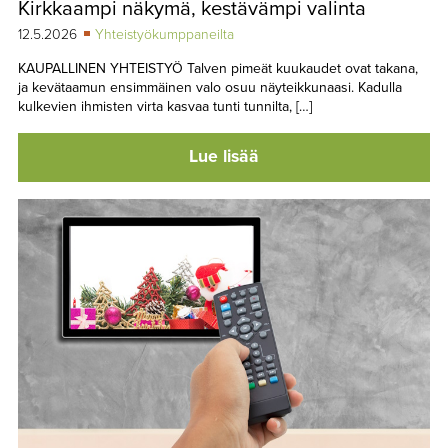
Kirkkaampi näkymä, kestävämpi valinta
TAPAHTUMAT
12.5.2026
Yhteistyökumppaneilta
▼
YHTEYSTIEDOT
KAUPALLINEN YHTEISTYÖ Talven pimeät kuukaudet ovat takana,
ja kevätaamun ensimmäinen valo osuu näyteikkunaasi. Kadulla
kulkevien ihmisten virta kasvaa tunti tunnilta, […]
Lue lisää