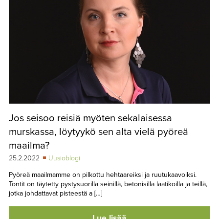
Jos seisoo reisiä myöten sekalaisessa
murskassa, löytyykö sen alta vielä pyöreä
maailma?
25.2.2022
Uusioblogi
Pyöreä maailmamme on pilkottu hehtaareiksi ja ruutukaavoiksi.
Tontit on täytetty pystysuorilla seinillä, betonisilla laatikoilla ja teillä,
jotka johdattavat pisteestä a […]
Lue lisää