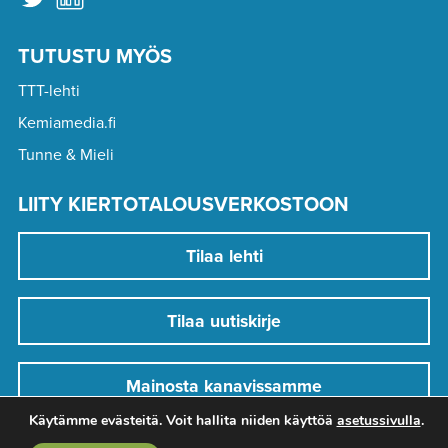
TUTUSTU MYÖS
TTT-lehti
Kemiamedia.fi
Tunne & Mieli
LIITY KIERTOTALOUSVERKOSTOON
Tilaa lehti
Tilaa uutiskirje
Mainosta kanavissamme
Käytämme evästeitä. Voit hallita niiden käyttöä
asetussivulla
.