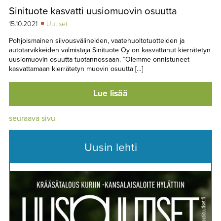
Sinituote kasvatti uusiomuovin osuutta
15.10.2021
Uutiset
Pohjoismainen siivousvälineiden, vaatehuoltotuotteiden ja
autotarvikkeiden valmistaja Sinituote Oy on kasvattanut kierrätetyn
uusiomuovin osuutta tuotannossaan. ”Olemme onnistuneet
kasvattamaan kierrätetyn muovin osuutta […]
Lue lisää
seuraava sivu
Uusin lehti