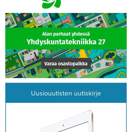
Uusiouutisten uutiskirje