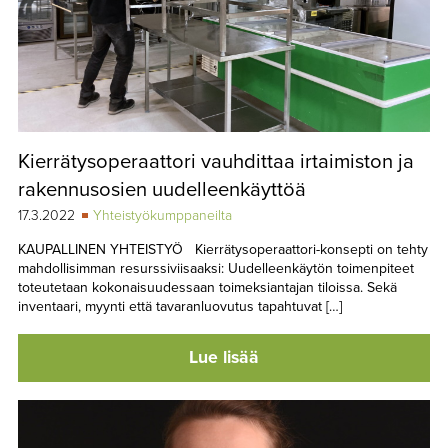
Kierrätysoperaattori vauhdittaa irtaimiston ja
rakennusosien uudelleenkäyttöä
17.3.2022
Yhteistyökumppaneilta
KAUPALLINEN YHTEISTYÖ Kierrätysoperaattori-konsepti on tehty
mahdollisimman resurssiviisaaksi: Uudelleenkäytön toimenpiteet
toteutetaan kokonaisuudessaan toimeksiantajan tiloissa. Sekä
inventaari, myynti että tavaranluovutus tapahtuvat […]
Lue lisää