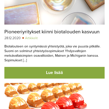
Pioneeriyritykset kiinni biotalouden kasvuun
28.12.2020
Artikkelit
Biotalouteen on syntymässä yhteistyötä, joka vie puusta pitkälle.
Suomi on solminut yhteistyösopimukset Yhdysvaltojen
metsävaltaisimpien osavaltioiden, Mainen ja Michiganin kanssa.
Sopimukset […]
Lue lisää