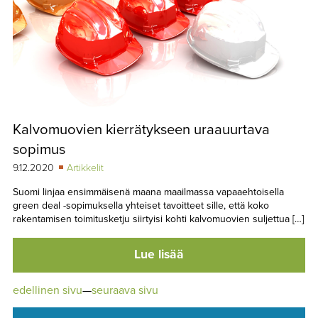
Kalvomuovien kierrätykseen uraauurtava
sopimus
9.12.2020
Artikkelit
Suomi linjaa ensimmäisenä maana maailmassa vapaaehtoisella
green deal -sopimuksella yhteiset tavoitteet sille, että koko
rakentamisen toimitusketju siirtyisi kohti kalvomuovien suljettua […]
Lue lisää
edellinen sivu
—
seuraava sivu