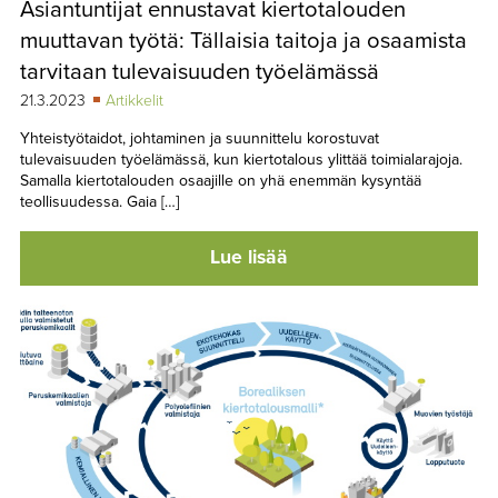
Asiantuntijat ennustavat kiertotalouden
TAPAHTUMAT
muuttavan työtä: Tällaisia taitoja ja osaamista
▼
YHTEYSTIEDOT
tarvitaan tulevaisuuden työelämässä
21.3.2023
Artikkelit
Yhteistyötaidot, johtaminen ja suunnittelu korostuvat
tulevaisuuden työelämässä, kun kiertotalous ylittää toimialarajoja.
Samalla kiertotalouden osaajille on yhä enemmän kysyntää
teollisuudessa. Gaia […]
Lue lisää