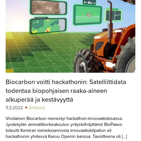
Biocarbon voitti hackathonin: Satelliittidata
todentaa biopohjaisen raaka-aineen
alkuperää ja kestävyyttä
11.3.2022
Artikkelit
Virolainen Biocarbon menestyi hackathon-innovaatiokisassa.
Jyväskylän ammattikorkeakoulun yrityskiihdyttämö BioPaavo
toteutti Kemiran toimeksiannosta innovaatiokilpailun eli
hackathonin yhdessä Kasvu Openin kanssa. Tavoitteena oli […]