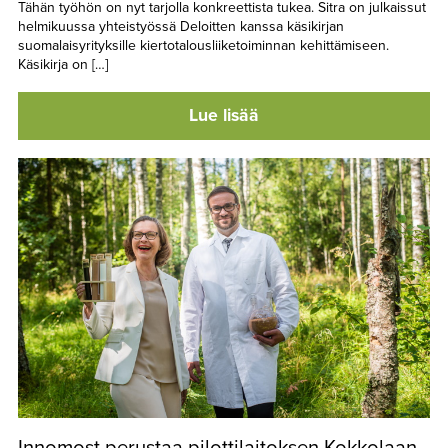
Tähän työhön on nyt tarjolla konkreettista tukea. Sitra on julkaissut
helmikuussa yhteistyössä Deloitten kanssa käsikirjan
suomalaisyrityksille kiertotalousliiketoiminnan kehittämiseen.
Käsikirja on […]
Lue lisää
Innomost perustaa pilottilaitoksen Kokkolaan