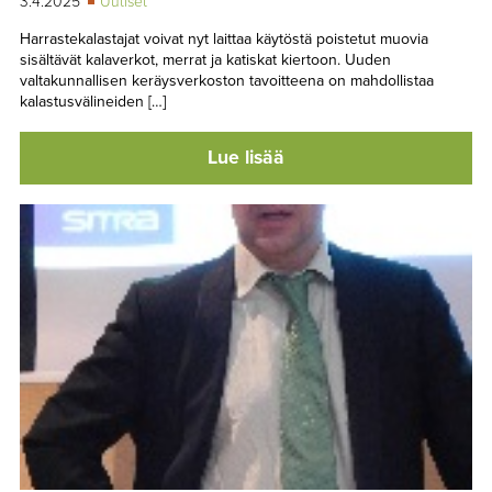
3.4.2025
Uutiset
Harrastekalastajat voivat nyt laittaa käytöstä poistetut muovia
sisältävät kalaverkot, merrat ja katiskat kiertoon. Uuden
valtakunnallisen keräysverkoston tavoitteena on mahdollistaa
kalastusvälineiden […]
Lue lisää