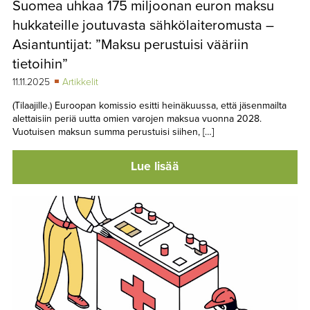
Suomea uhkaa 175 miljoonan euron maksu
TAPAHTUMAT
hukkateille joutuvasta sähkölaiteromusta –
▼
YHTEYSTIEDOT
Asiantuntijat: ”Maksu perustuisi vääriin
tietoihin”
11.11.2025
Artikkelit
(Tilaajille.) Euroopan komissio esitti heinäkuussa, että jäsenmailta
alettaisiin periä uutta omien varojen maksua vuonna 2028.
Vuotuisen maksun summa perustuisi siihen, […]
Lue lisää