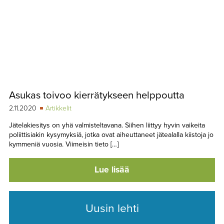
Asukas toivoo kierrätykseen helppoutta
2.11.2020
Artikkelit
Jätelakiesitys on yhä valmisteltavana. Siihen liittyy hyvin vaikeita
poliittisiakin kysymyksiä, jotka ovat aiheuttaneet jätealalla kiistoja jo
kymmeniä vuosia. Viimeisin tieto […]
Lue lisää
Uusin lehti