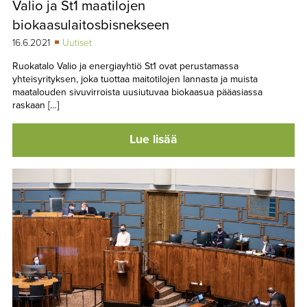
Valio ja St1 maatilojen
TAPAHTUMAT
biokaasulaitosbisnekseen
▼
YHTEYSTIEDOT
16.6.2021
Uutiset
Ruokatalo Valio ja energiayhtiö St1 ovat perustamassa
yhteisyrityksen, joka tuottaa maitotilojen lannasta ja muista
maatalouden sivuvirroista uusiutuvaa biokaasua pääasiassa
raskaan […]
Lue lisää