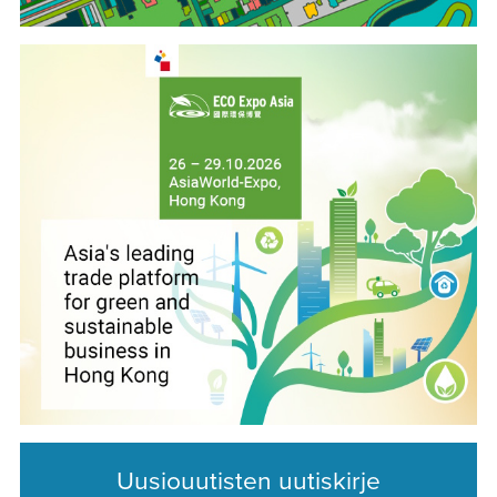
Uusiouutisten uutiskirje