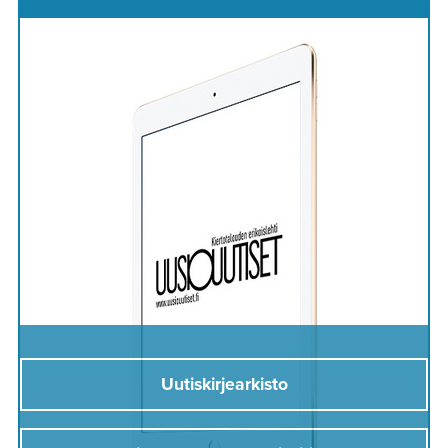
Uutiskirjearkisto