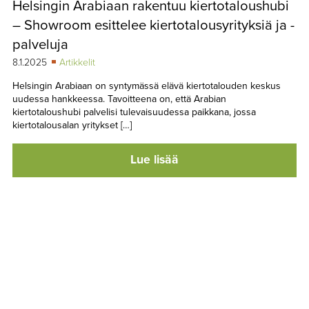
Helsingin Arabiaan rakentuu kiertotaloushubi
TAPAHTUMAT
– Showroom esittelee kiertotalousyrityksiä ja -
▼
YHTEYSTIEDOT
palveluja
8.1.2025
Artikkelit
Helsingin Arabiaan on syntymässä elävä kiertotalouden keskus
uudessa hankkeessa. Tavoitteena on, että Arabian
kiertotaloushubi palvelisi tulevaisuudessa paikkana, jossa
kiertotalousalan yritykset […]
Lue lisää