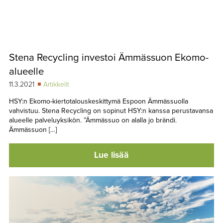
Stena Recycling investoi Ämmässuon Ekomo-
alueelle
11.3.2021
Artikkelit
HSY:n Ekomo-kiertotalouskeskittymä Espoon Ämmässuolla
vahvistuu. Stena Recycling on sopinut HSY:n kanssa perustavansa
alueelle palveluyksikön. ”Ämmässuo on alalla jo brändi.
Ämmässuon […]
Lue lisää