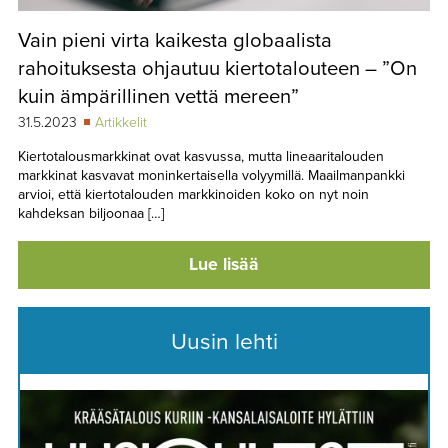
Vain pieni virta kaikesta globaalista
rahoituksesta ohjautuu kiertotalouteen – ”On
kuin ämpärillinen vettä mereen”
31.5.2023
Artikkelit
Kiertotalousmarkkinat ovat kasvussa, mutta lineaaritalouden
markkinat kasvavat moninkertaisella volyymillä. Maailmanpankki
arvioi, että kiertotalouden markkinoiden koko on nyt noin
kahdeksan biljoonaa […]
Lue lisää
Uusin lehti