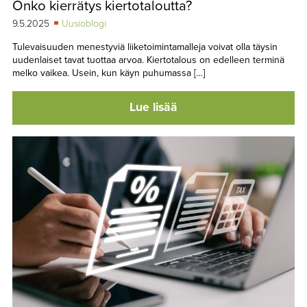
Onko kierrätys kiertotaloutta?
TAPAHTUMAT
9.5.2025
Uusioblogi
▼
YHTEYSTIEDOT
Tulevaisuuden menestyviä liiketoimintamalleja voivat olla täysin
uudenlaiset tavat tuottaa arvoa. Kiertotalous on edelleen terminä
melko vaikea. Usein, kun käyn puhumassa […]
Lue lisää