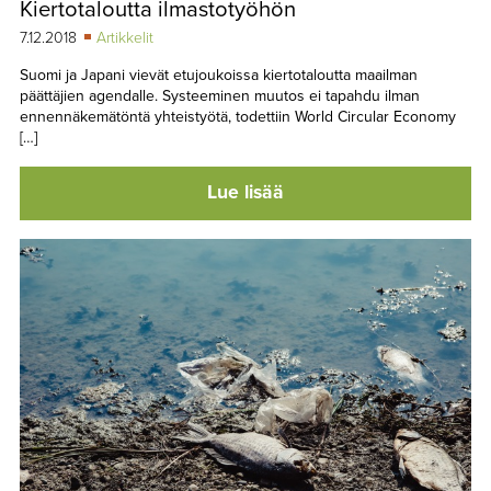
Kiertotaloutta ilmastotyöhön
TAPAHTUMAT
7.12.2018
Artikkelit
▼
YHTEYSTIEDOT
Suomi ja Japani vievät etujoukoissa kiertotaloutta maailman
päättäjien agendalle. Systeeminen muutos ei tapahdu ilman
ennennäkemätöntä yhteistyötä, todettiin World Circular Economy
[…]
Lue lisää