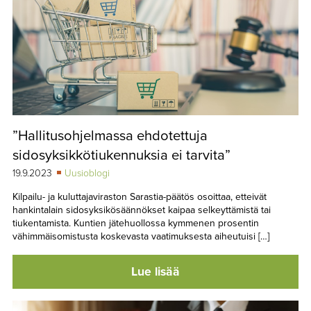
”Hallitusohjelmassa ehdotettuja
sidosyksikkötiukennuksia ei tarvita”
19.9.2023
Uusioblogi
Kilpailu- ja kuluttajaviraston Sarastia-päätös osoittaa, etteivät
hankintalain sidosyksikösäännökset kaipaa selkeyttämistä tai
tiukentamista. Kuntien jätehuollossa kymmenen prosentin
vähimmäisomistusta koskevasta vaatimuksesta aiheutuisi […]
Lue lisää