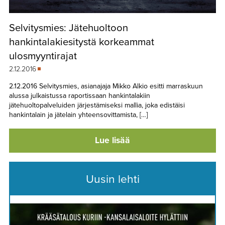
Selvitysmies: Jätehuoltoon
hankintalakiesitystä korkeammat
ulosmyyntirajat
2.12.2016
2.12.2016 Selvitysmies, asianajaja Mikko Alkio esitti marraskuun
alussa julkaistussa raportissaan hankintalakiin
jätehuoltopalveluiden järjestämiseksi mallia, joka edistäisi
hankintalain ja jätelain yhteensovittamista, […]
Lue lisää
Uusin lehti