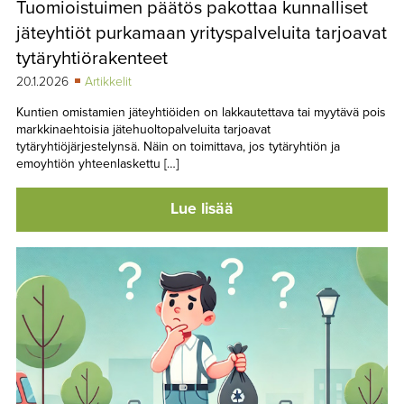
Tuomioistuimen päätös pakottaa kunnalliset
TAPAHTUMAT
jäteyhtiöt purkamaan yrityspalveluita tarjoavat
▼
YHTEYSTIEDOT
tytäryhtiörakenteet
20.1.2026
Artikkelit
Kuntien omistamien jäteyhtiöiden on lakkautettava tai myytävä pois
markkinaehtoisia jätehuoltopalveluita tarjoavat
tytäryhtiöjärjestelynsä. Näin on toimittava, jos tytäryhtiön ja
emoyhtiön yhteenlaskettu […]
Lue lisää