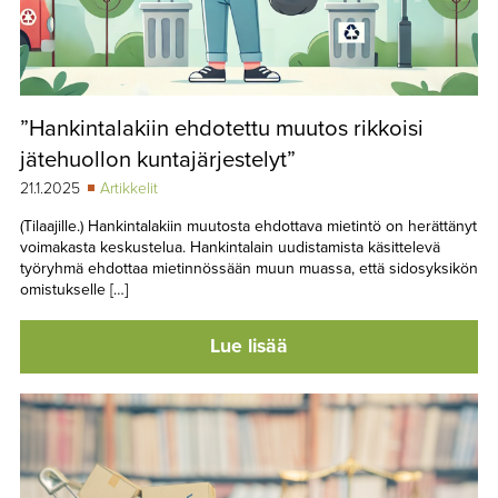
”Hankintalakiin ehdotettu muutos rikkoisi
jätehuollon kuntajärjestelyt”
21.1.2025
Artikkelit
(Tilaajille.) Hankintalakiin muutosta ehdottava mietintö on herättänyt
voimakasta keskustelua. Hankintalain uudistamista käsittelevä
työryhmä ehdottaa mietinnössään muun muassa, että sidosyksikön
omistukselle […]
Lue lisää