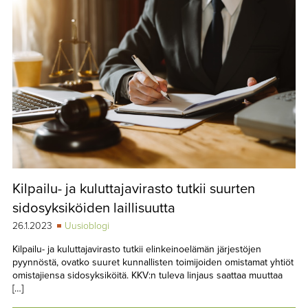
Kilpailu- ja kuluttajavirasto tutkii suurten
sidosyksiköiden laillisuutta
26.1.2023
Uusioblogi
Kilpailu- ja kuluttajavirasto tutkii elinkeinoelämän järjestöjen
pyynnöstä, ovatko suuret kunnallisten toimijoiden omistamat yhtiöt
omistajiensa sidosyksiköitä. KKV:n tuleva linjaus saattaa muuttaa
[…]