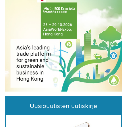
Uusiouutisten uutiskirje