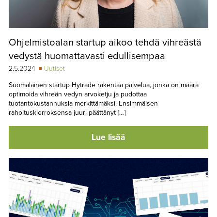
Ohjelmistoalan startup aikoo tehdä vihreästä
vedystä huomattavasti edullisempaa
2.5.2024
Uutiset
Suomalainen startup Hytrade rakentaa palvelua, jonka on määrä
optimoida vihreän vedyn arvoketju ja pudottaa
tuotantokustannuksia merkittämäksi. Ensimmäisen
rahoituskierroksensa juuri päättänyt […]
Lue lisää