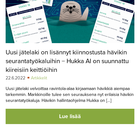
Uusi jätelaki on lisännyt kiinnostusta hävikin
seurantatyökaluihin − Hukka AI on suunnattu
kiireisiin keittiöihin
22.6.2022
Artikkelit
Uusi jätelaki velvoittaa ravintola-alaa kirjaamaan hävikkiä aiempaa
tarkemmin. Markkinoille tulee sen seurauksena nyt erilaisia hävikin
seurantatyökaluja. Hävikin hallintaohjelma Hukka on […]
Lue lisää