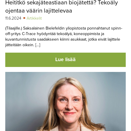
Heititkö sekajäteastiaan biojätettä? Tekoäly
TAPAHTUMAT
ojentaa väärin lajittelevaa
▼
YHTEYSTIEDOT
11.6.2024
Artikkelit
(Tilaajille.) Saksalainen Bielefeldin yliopistosta ponnahtanut spinn-
off-yritys C-Trace hyödyntää tekoälyä, koneoppimista ja
kuvantunnistusta saadakseen kiinni asukkaat, jotka eivät lajittele
jätteitään oikein. […]
Lue lisää