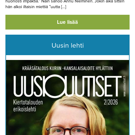
huonosti impaktia.” Näin sanoo Annu Nieminen. Jokin aika sitten
hän alkoi iltaisin miettiä ”uutta […]
Lue lisää
Uusin lehti