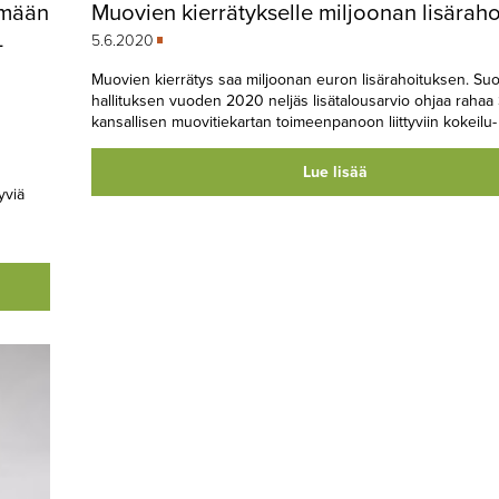
ämään
Muovien kierrätykselle miljoonan lisäraho
–
5.6.2020
Muovien kierrätys saa miljoonan euron lisärahoituksen. S
hallituksen vuoden 2020 neljäs lisätalousarvio ohjaa raha
kansallisen muovitiekartan toimeenpanoon liittyviin kokeilu- 
Lue lisää
yviä