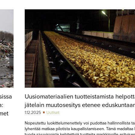
sissa
Uusiomateriaalien tuotteistamista helpot
a:
jätelain muutosesitys etenee eduskuntaa
imet
1.12.2025
Uutiset
Nopeutettu luokittelumenettely voi pudottaa hallinnollista ta
lyhentää matkaa pilotista kaupallistamiseen. Tämä madaltaa
tuoda sivuvirroista kehitettyjä tuotteita markkinoille erityisest