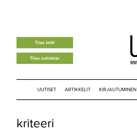
Tilaa lehti
Tilaa uutiskirje
UUTISET
ARTIKKELIT
KIRJAUTUMINEN
UUTISET
kriteeri
▼
ARTIKKELIT