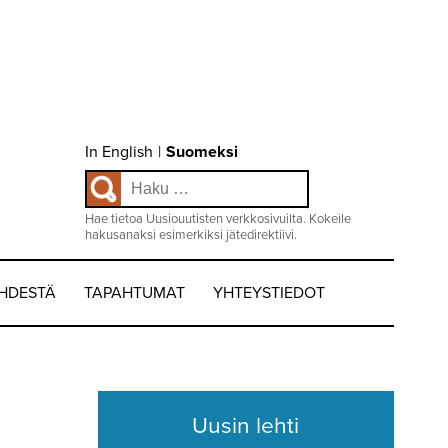
Choose
In English
|
Suomeksi
language
Haku:
/
Valitse
kieli:
Hae tietoa Uusiouutisten verkkosivuilta. Kokeile
hakusanaksi esimerkiksi jätedirektiivi.
EHDESTÄ
TAPAHTUMAT
YHTEYSTIEDOT
Uusin lehti