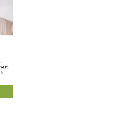
.
nesti
tä