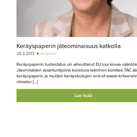
Keräyspaperin jäteominaisuus katkolla
26.3.2013
Artikkelit
Keräyspaperin tuotestatus on aiheuttanut EU:ssa kovaa vääntöä
Jäsenmaiden asiantuntijoista koostuva tekninen komitea TAC ää
keräyspaperin ja muiden keräyskuitujen end-of-waste-kriteereis
viimeksi […]
Lue lisää