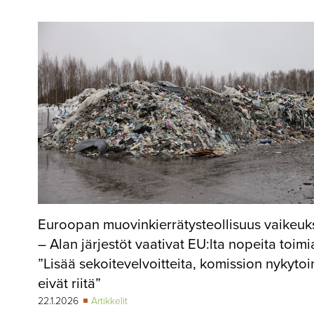
▼
KIRJAUTUMINEN
▼
ARKISTO
▼
TILAUSASIAT
MEDIATIEDOT
▼
TIETOA
LEHDESTÄ
TAPAHTUMAT
Euroopan muovinkierrätysteollisuus vaikeuk
▼
YHTEYSTIEDOT
– Alan järjestöt vaativat EU:lta nopeita toimi
”Lisää sekoitevelvoitteita, komission nykyto
eivät riitä”
22.1.2026
Artikkelit