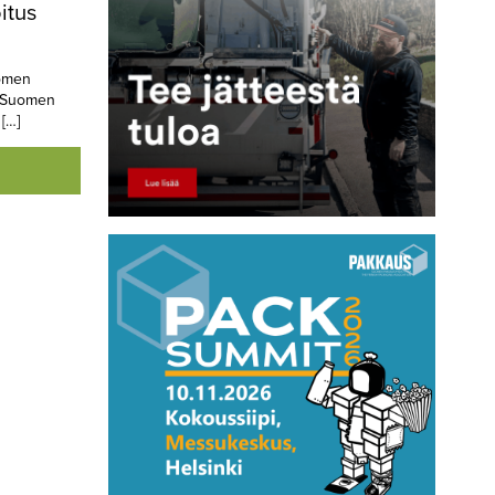
itus
uomen
a Suomen
[…]