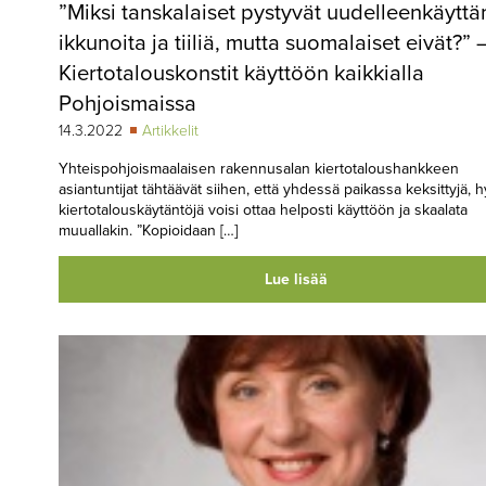
”Miksi tanskalaiset pystyvät uudelleenkäytt
ikkunoita ja tiiliä, mutta suomalaiset eivät?” 
Kiertotalouskonstit käyttöön kaikkialla
Pohjoismaissa
14.3.2022
Artikkelit
Yhteispohjoismaalaisen rakennusalan kiertotaloushankkeen
asiantuntijat tähtäävät siihen, että yhdessä paikassa keksittyjä, h
kiertotalouskäytäntöjä voisi ottaa helposti käyttöön ja skaalata
muuallakin. ”Kopioidaan […]
Lue lisää