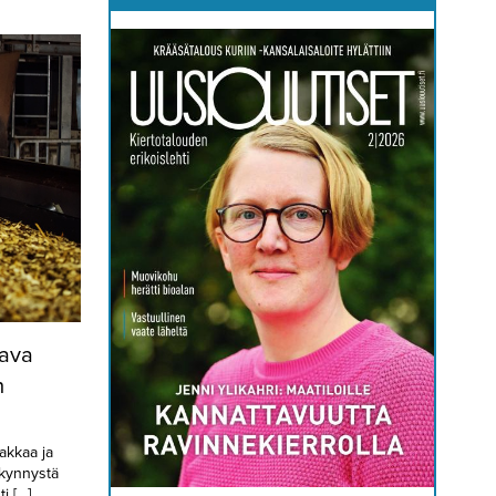
tava
n
akkaa ja
 kynnystä
i […]