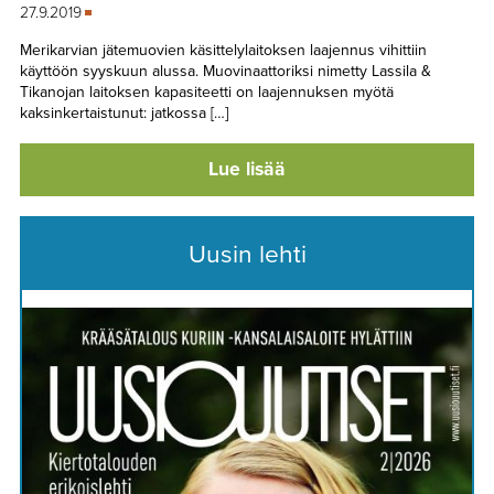
27.9.2019
Merikarvian jätemuovien käsittelylaitoksen laajennus vihittiin
käyttöön syyskuun alussa. Muovinaattoriksi nimetty Lassila &
Tikanojan laitoksen kapasiteetti on laajennuksen myötä
kaksinkertaistunut: jatkossa […]
Lue lisää
Uusin lehti