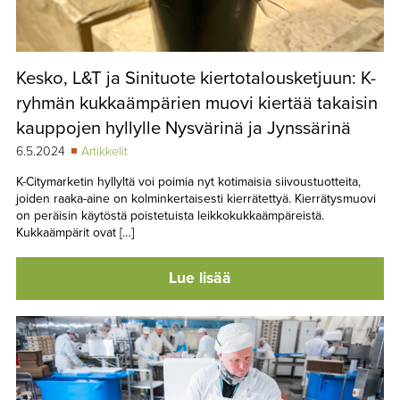
Kesko, L&T ja Sinituote kiertotalousketjuun: K-
ryhmän kukkaämpärien muovi kiertää takaisin
kauppojen hyllylle Nysvärinä ja Jynssärinä
6.5.2024
Artikkelit
K-Citymarketin hyllyltä voi poimia nyt kotimaisia siivoustuotteita,
joiden raaka-aine on kolminkertaisesti kierrätettyä. Kierrätysmuovi
on peräisin käytöstä poistetuista leikkokukkaämpäreistä.
Kukkaämpärit ovat […]
Lue lisää