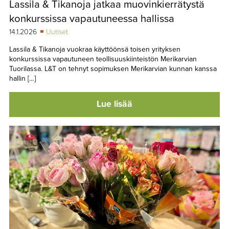
Lassila & Tikanoja jatkaa muovinkierrätystä
TAPAHTUMAT
konkurssissa vapautuneessa hallissa
▼
YHTEYSTIEDOT
14.1.2026
Uutiset
Lassila & Tikanoja vuokraa käyttöönsä toisen yrityksen
konkurssissa vapautuneen teollisuuskiinteistön Merikarvian
Tuorilassa. L&T on tehnyt sopimuksen Merikarvian kunnan kanssa
hallin […]
Lue lisää