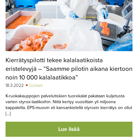
Kierrätyspilotti tekee kalalaatikoista
eristelevyjä – ”Saamme pilotin aikana kiertoon
noin 10 000 kalalaatikkoa”
18.3.2022
Uutiset
K-ruokakauppojen palvelutiskien tuorekalat pakataan kuljetusta
varten styrox-laatikoihin. Niitä kertyy vuosittain yli miljoona
kappaletta. EPS-muovin eli kansankielellä styroxin kierrätys on ollut
[…]
Lue lisää