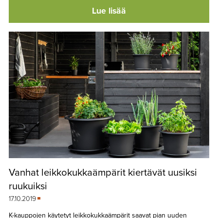
Lue lisää
Vanhat leikkokukkaämpärit kiertävät uusiksi
ruukuiksi
17.10.2019
K-kauppojen käytetyt leikkokukkaämpärit saavat pian uuden