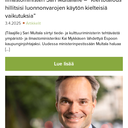
hillitsisi luonnonvarojen käytön kielteisiä
vaikutuksia”
3.4.2025
Artikkelit
(Tilaajille.) Sari Multala siirtyi tiede- ja kulttuuriministerin tehtävästä
ympäristö- ja ilmastoministeriksi Kai Mykkäsen lähdettyä Espoon
kaupunginjohtajaksi. Uudessa ministerinpestissään Multala haluaa
[…]
Lue lisää