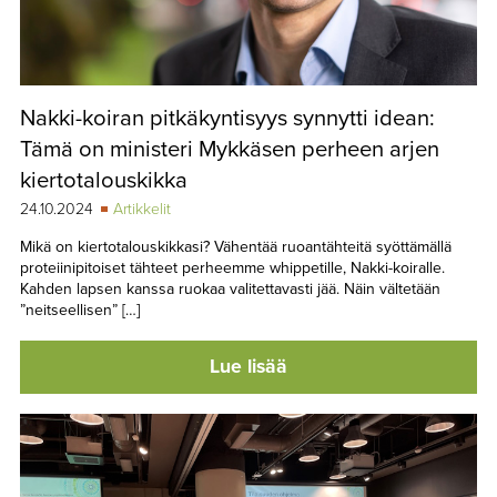
Nakki-koiran pitkäkyntisyys synnytti idean:
Tämä on ministeri Mykkäsen perheen arjen
kiertotalouskikka
24.10.2024
Artikkelit
Mikä on kiertotalouskikkasi? Vähentää ruoantähteitä syöttämällä
proteiinipitoiset tähteet perheemme whippetille, Nakki-koiralle.
Kahden lapsen kanssa ruokaa valitettavasti jää. Näin vältetään
”neitseellisen” […]
Lue lisää