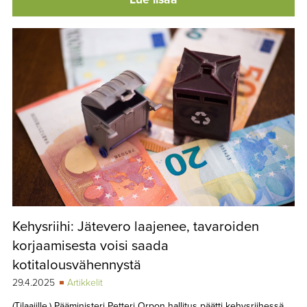
Kehysriihi: Jätevero laajenee, tavaroiden
korjaamisesta voisi saada
kotitalousvähennystä
29.4.2025
Artikkelit
(Tilaajille.) Pääministeri Petteri Orpon hallitus päätti kehysriihessä,