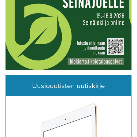
Uusiouutisten uutiskirje