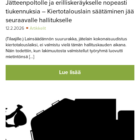
Jätteenpoltolle ja erilliskeräykselle nopeasti
TAPAHTUMAT
tiukennuksia – Kiertotalouslain säätäminen jää
▼
YHTEYSTIEDOT
seuraavalle hallitukselle
12.2.2026
Artikkelit
(Tilaajille.) Lainsäädännön suururakka, jätelain kokonaisuudistus
kiertotalouslaiksi, ei valmistu vielä tämän hallituskauden aikana.
Näin todettiin, kun lakimuutosta valmistellut työryhmä luovutti
mietintönsä […]
Lue lisää