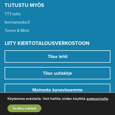
TUTUSTU MYÖS
TTT-lehti
Kemiamedia.fi
Tunne & Mieli
LIITY KIERTOTALOUSVERKOSTOON
Tilaa lehti
Tilaa uutiskirje
Mainosta kanavissamme
Käytämme evästeitä. Voit hallita niiden käyttöä
asetussivulla
.
Hyväksy evästeet