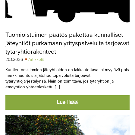
Tuomioistuimen päätös pakottaa kunnalliset
jäteyhtiöt purkamaan yrityspalveluita tarjoavat
tytäryhtiörakenteet
20.1.2026
Artikkelit
Kuntien omistamien jäteyhtiöiden on lakkautettava tai myytävä pois
markkinaehtoisia jätehuoltopalveluita tarjoavat
tytäryhtiöjärjestelynsä. Näin on toimittava, jos tytäryhtiön ja
emoyhtiön yhteenlaskettu […]
Lue lisää