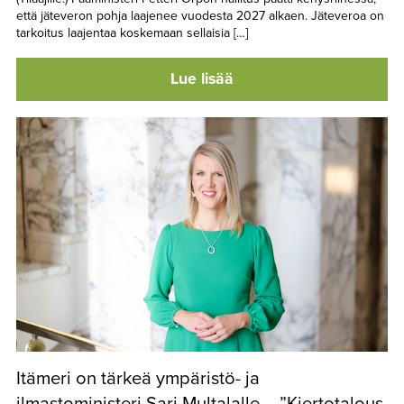
että jäteveron pohja laajenee vuodesta 2027 alkaen. Jäteveroa on
tarkoitus laajentaa koskemaan sellaisia […]
Lue lisää
Itämeri on tärkeä ympäristö- ja
ilmastoministeri Sari Multalalle – ”Kiertotalous