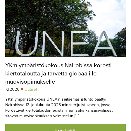
YK:n ympäristökokous Nairobissa korosti
kiertotaloutta ja tarvetta globaalille
muovisopimukselle
7.1.2026
Uutiset
YK:n ympäristökokous UNEA:n seitsemäs istunto päättyi
Nairobissa 12. joulukuuta 2025 ministerijulistukseen, jossa
korostuvat kiertotalouden edistäminen sekä kansainvälisesti
sitovan muovisopimuksen valmistelun […]
Lue lisää