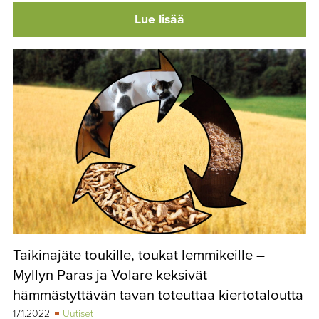
Lue lisää
Taikinajäte toukille, toukat lemmikeille –
Myllyn Paras ja Volare keksivät
hämmästyttävän tavan toteuttaa kiertotaloutta
17.1.2022
Uutiset