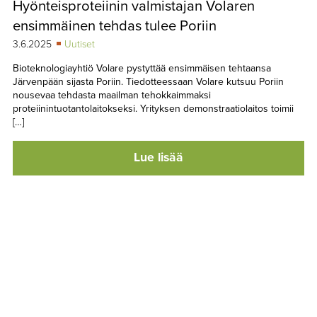
Hyönteisproteiinin valmistajan Volaren
TAPAHTUMAT
ensimmäinen tehdas tulee Poriin
▼
YHTEYSTIEDOT
3.6.2025
Uutiset
Bioteknologiayhtiö Volare pystyttää ensimmäisen tehtaansa
Järvenpään sijasta Poriin. Tiedotteessaan Volare kutsuu Poriin
nousevaa tehdasta maailman tehokkaimmaksi
proteiinintuotantolaitokseksi. Yrityksen demonstraatiolaitos toimii
[…]
Lue lisää