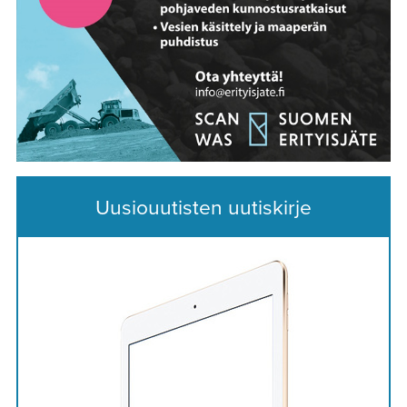
Uusiouutisten uutiskirje