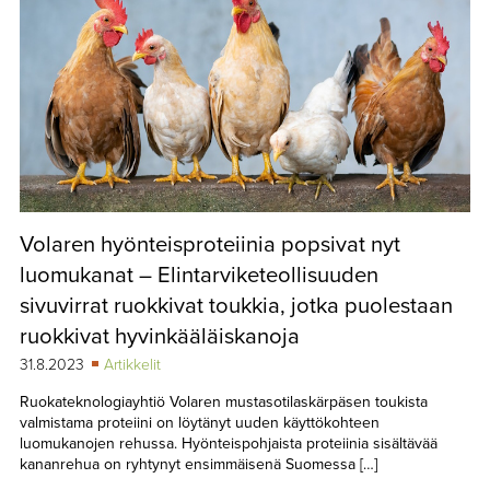
Volaren hyönteisproteiinia popsivat nyt
luomukanat – Elintarviketeollisuuden
sivuvirrat ruokkivat toukkia, jotka puolestaan
ruokkivat hyvinkääläiskanoja
31.8.2023
Artikkelit
Ruokateknologiayhtiö Volaren mustasotilaskärpäsen toukista
valmistama proteiini on löytänyt uuden käyttökohteen
luomukanojen rehussa. Hyönteispohjaista proteiinia sisältävää
kananrehua on ryhtynyt ensimmäisenä Suomessa […]