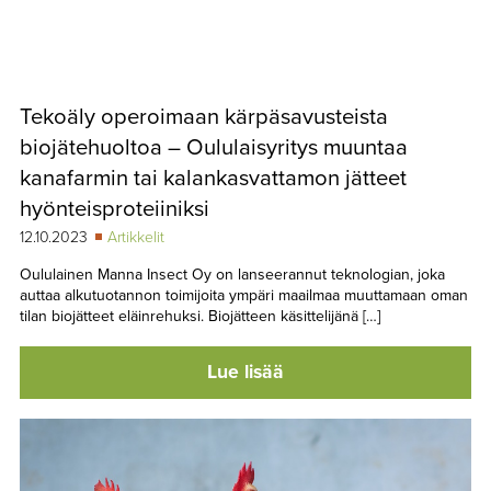
Tekoäly operoimaan kärpäsavusteista
biojätehuoltoa – Oululaisyritys muuntaa
kanafarmin tai kalankasvattamon jätteet
hyönteisproteiiniksi
12.10.2023
Artikkelit
Oululainen Manna Insect Oy on lanseerannut teknologian, joka
auttaa alkutuotannon toimijoita ympäri maailmaa muuttamaan oman
tilan biojätteet eläinrehuksi. Biojätteen käsittelijänä […]
Lue lisää