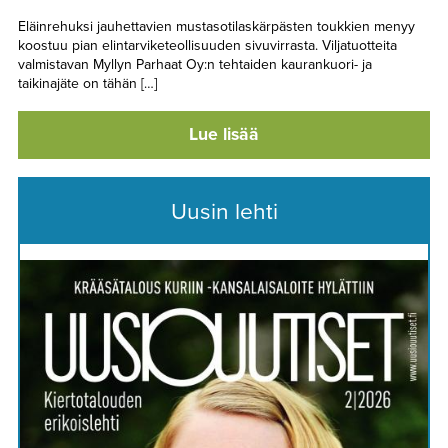
Eläinrehuksi jauhettavien mustasotilaskärpästen toukkien menyy
koostuu pian elintarviketeollisuuden sivuvirrasta. Viljatuotteita
valmistavan Myllyn Parhaat Oy:n tehtaiden kaurankuori- ja
taikinajäte on tähän […]
Lue lisää
Uusin lehti