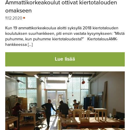
Ammattikorkeakoulut ottivat kiertotalouden
TAPAHTUMAT
omakseen
▼
YHTEYSTIEDOT
11.12.2020
Kun 19 ammattikorkeakoulua aloitti syksyllä 2018 kiertotalouden
koulutuksen suurhankkeen, piti ensin vastata kysymykseen: ”Mistä
puhumme, kun puhumme kiertotaloudesta?” KiertotalousAMK-
hankkeessa […]
Lue lisää