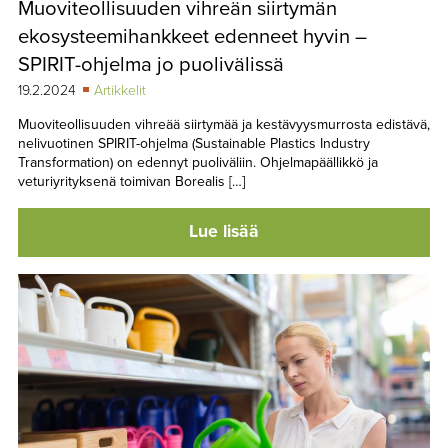
Muoviteollisuuden vihreän siirtymän
TAPAHTUMAT
ekosysteemihankkeet edenneet hyvin –
▼
YHTEYSTIEDOT
SPIRIT-ohjelma jo puolivälissä
19.2.2024
Artikkelit
Muoviteollisuuden vihreää siirtymää ja kestävyysmurrosta edistävä,
nelivuotinen SPIRIT-ohjelma (Sustainable Plastics Industry
Transformation) on edennyt puoliväliin. Ohjelmapäällikkö ja
veturiyrityksenä toimivan Borealis […]
Lue lisää