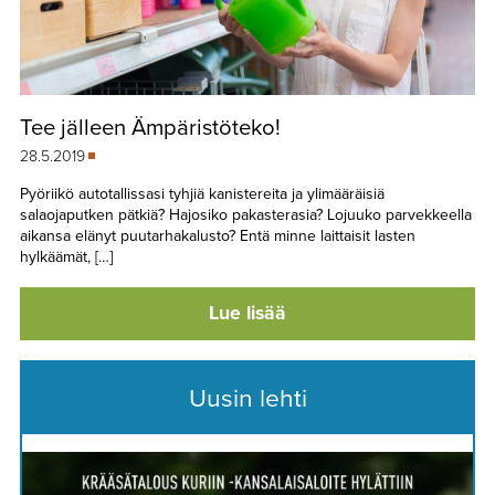
Tee jälleen Ämpäristöteko!
28.5.2019
Pyöriikö autotallissasi tyhjiä kanistereita ja ylimääräisiä
salaojaputken pätkiä? Hajosiko pakasterasia? Lojuuko parvekkeella
aikansa elänyt puutarhakalusto? Entä minne laittaisit lasten
hylkäämät, […]
Lue lisää
Uusin lehti