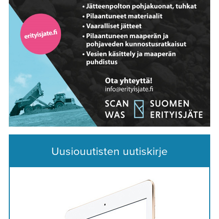
Uusiouutisten uutiskirje