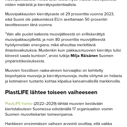
niiden määrästä ja kierrätyspotentiaalista.
Muovipakkausten kierrätysaste oli 29 prosenttia vuonna 2023,
eikä Suomi ole pääsemässä EU:n asettamaan 50 prosentin
tavoitteeseen tänä vuonna.
”Vain alle puolet kaikesta muovijätteestä on erilliskerättyä
muovipakkausjätettä, ja noin 80 prosenttia muovijätteestä
hyödynnetään energiana, mikä aiheuttaa merkittäviä
ilmastovaikutuksia. Muidenkin kuin pakkausmuovien kierrätys tulisi
kiireesti saada kuntoon”, arvioi tutkija
Milja Räisänen
Suomen
ympäristökeskuksesta.
Muovien fossiilisen raaka-aineen korvaajiksi on kehitetty
biopohjaisia muoveja ja kierrätysmuoveja, mutta siirtymä on hidasta
ja kotimainen tuotanto kohtaa kilpailua kansainvälisillä markkinoilla.
PlastLIFE lähtee toiseen vaiheeseen
PlastLIFE-hanke
(2022–2029) tähtää muovien kestävään
kiertotalouteen Suomessa edistämällä 17 organisaation voimin
Suomen muovitiekartan toimeenpanoa.
Hankkeen ensimmäisen vaiheen arviointi osoittaa, että vaikka