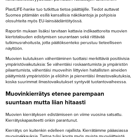
PlastLIFE-hanke tuo tutkittua tietoa päättäjille. Tiedot auttavat
Suomea pitämään esillä kansallisia näkökantoja ja pohjoisia
olosuhteita myös EU-lainsäädäntötyössä.
Raportin mukaan lisäksi tarvitaan kattavia indikaattoreita muovien
kiertotalouden edistymisen seurantaan sekä riittävää
tutkimusrahoitusta, jotta päätöksenteko perustuu tieteelliseen
näyttöön.
Muovien kulutuksen vähentäminen tuottaisi merkittäviä positiivisia
ympäristövaikutuksia: Se vähentäisi roskaantumista ja ympäristön
pilaantumista, vähentäisi muoveihin liittyvien haitallisten aineiden
päätymistä ympäristöön ja eliöihin ja pienentäisi ilmastovaikutuksia,
koska suurimmat ilmastovaikutukset syntyvät tuotantovaiheessa.
Muovinkierrätys etenee parempaan
suuntaan mutta liian hitaasti
Muovien kierrätyksen edistämiseen on viime vuosina satsattu.
Kierrätyskapasiteetti onkin parantunut.
Kierrätys on kuitenkin edelleen rajallista. Kierrätämme pääasiassa
muovipakkauksia. Tietoa tulisi koota myös muista muovijätteistä,