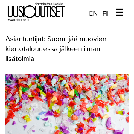
☰
Choose
EN
|
FI
language
/
UUTISET
Valitse
Asiantuntijat: Suomi jää muovien
kieli:
▼
ARTIKKELIT
kiertotaloudessa jälkeen ilman
lisätoimia
▼
KIRJAUTUMINEN
▼
ARKISTO
▼
TILAUSASIAT
MEDIATIEDOT
▼
TIETOA
LEHDESTÄ