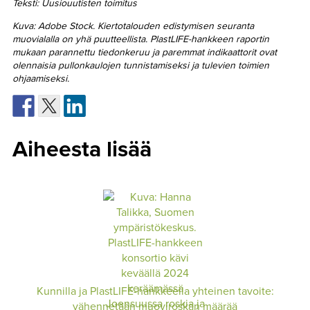
Teksti: Uusiouutisten toimitus
Kuva: Adobe Stock. Kiertotalouden edistymisen seuranta
muovialalla on yhä puutteellista. PlastLIFE-hankkeen raportin
mukaan parannettu tiedonkeruu ja paremmat indikaattorit ovat
olennaisia pullonkaulojen tunnistamiseksi ja tulevien toimien
ohjaamiseksi.
Aiheesta lisää
Kunnilla ja PlastLIFE-hankkeella yhteinen tavoite:
vähennetään muoviroskan määrää