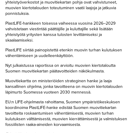
yhteistyöverkostot ja muovitiekartan pohja ovat vahvistuneet,
muovien kiertotalouden toteutuminen vaatii laajoja ja jatkuvia
ponnistuksia.
PlastLIFE-hankkeen toisessa vaiheessa vuosina 2026–2029
vahvistetaan viestintää päättäjille ja kuluttajille sekä lisätään
yhteistyötä yritysten kanssa tulosten levittämiseksi ja
skaalaamiseksi.
PlastLIFE siirtää painopistettä etenkin muovin turhan kulutuksen
vähentämiseen ja uudelleenkäyttöön.
Nyt julkaistussa raportissa on arvioitu muovien kiertotaloutta
Suomen muovitiekartan päätavoitteiden näkökulmasta.
Muovitiekartta on ministeriöiden strateginen hanke ja laaja
kansallinen ohjelma, jonka tavoitteena on muovin kiertotalouden
läpimurto Suomessa vuoteen 2030 mennessä.
EU:n LIFE-ohjelmasta rahoittama, Suomen ympäristökeskuksen
koordinoima PlastLIFE-hanke edistää Suomen muovitiekartan
tavoitteita roskaantumisen vähentämisestä, muovien turhan
kulutuksen välttämisestä, muovien kierrättämisestä ja valmistuksen
fossiilisten raaka-aineiden korvaamisesta.