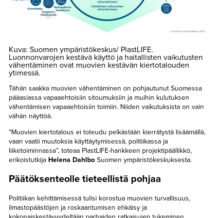
Kuva: Suomen ympäristökeskus/ PlastLIFE.
Luonnonvarojen kestävä käyttö ja haitallisten vaikutusten
vähentäminen ovat muovien kestävän kiertotalouden
ytimessä.
Tähän saakka muovien vähentäminen on pohjautunut Suomessa
pääasiassa vapaaehtoisiin sitoumuksiin ja muihin kulutuksen
vähentämisen vapaaehtoisiin toimiin. Niiden vaikutuksista on vain
vähän näyttöä.
“Muovien kiertotalous ei toteudu pelkästään kierrätystä lisäämällä,
vaan vaatii muutoksia käyttäytymisessä, politiikassa ja
liiketoiminnassa”, toteaa PlastLIFE-hankkeen projektipäällikkö,
erikoistutkija
Helena Dahlbo
Suomen ympäristökeskuksesta.
Päätöksenteolle tieteellistä pohjaa
Politiikan kehittämisessä tulisi korostua muovien turvallisuus,
ilmastopäästöjen ja roskaantumisen ehkäisy ja
kokonaiskestävyydeltään parhaiden ratkaisujen tukeminen.