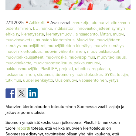
TAPAHTUMAT
▼
YHTEYSTIEDOT
27.11.2025
Artikkelit
Avainsanat:
arvoketju
,
biomuovi
,
elinkaaren
pidentäminen
,
EU
,
hanke
,
indikaattori
,
innovaatio
,
jätteen synnyn
ehkäisy
,
kierrätysaste
,
kierrätysmuovi
,
lainsäädäntö
,
Mittari
,
muovi
,
muoviarvoketju
,
muovien kiertotalous
,
Muovijäte
,
muovijätteen
kierrätys
,
muovijätteet
,
muovijätteiden kierrätys
,
muovin kierrätys
,
muovin kiertotalous
,
muovin vähentäminen
,
muovipakkaukset
,
muovipakkausjätteet
,
muoviroska
,
muovisopimus
,
muoviteollisuus
,
muovitiekartta
,
muovituoteteollisuus
,
pakkausmuovi
,
pakkausmuovijäte
,
PlastLIFE
,
projekti
,
rahoitus
,
regulaatio
,
roskaantuminen
,
sitoumus
,
Suomen ympäristökeskus
,
SYKE
,
tutkija
,
tutkimus
,
uudelleenkäyttö
,
Uusiomuovi
,
vapaaehtoinen
,
yritys
Muovien kiertotalouden toteutuminen Suomessa vaatii laajoja ja
jatkuvia ponnistuksia.
Suomen ympäristökeskuksen julkaisema, PlastLIFE-hankkeen
tuore
raportti
toteaa, että vaikka muovien kiertotalous on
Suomessa edistynyt, tavoitteista ollaan yhä niin kaukana, että