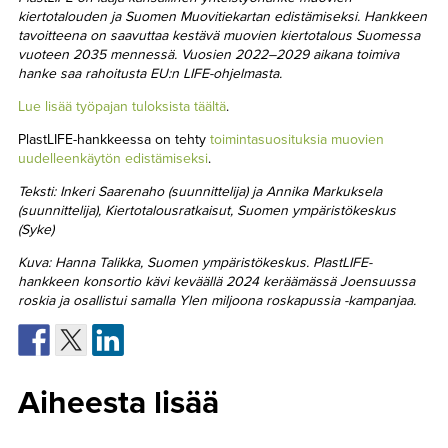
kiertotalouden ja Suomen Muovitiekartan edistämiseksi. Hankkeen
tavoitteena on saavuttaa kestävä muovien kiertotalous Suomessa
vuoteen 2035 mennessä. Vuosien 2022–2029 aikana toimiva
hanke saa rahoitusta EU:n LIFE-ohjelmasta.
Lue lisää työpajan tuloksista täältä
.
PlastLIFE-hankkeessa on tehty
toimintasuosituksia muovien
uudelleenkäytön edistämiseksi
.
Teksti: Inkeri Saarenaho (suunnittelija) ja Annika Markuksela
(suunnittelija), Kiertotalousratkaisut, Suomen ympäristökeskus
(Syke)
Kuva: Hanna Talikka, Suomen ympäristökeskus. PlastLIFE-
hankkeen konsortio kävi keväällä 2024 keräämässä Joensuussa
roskia ja osallistui samalla Ylen miljoona roskapussia -kampanjaa.
Aiheesta lisää