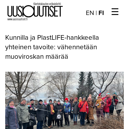
☰
Choose
EN
|
FI
language
/
UUTISET
Valitse
Kunnilla ja PlastLIFE-hankkeella
kieli:
▼
ARTIKKELIT
yhteinen tavoite: vähennetään
muoviroskan määrää
▼
KIRJAUTUMINEN
▼
ARKISTO
▼
TILAUSASIAT
MEDIATIEDOT
▼
TIETOA
LEHDESTÄ