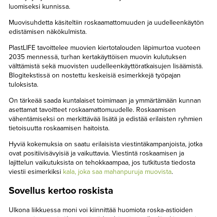
luomiseksi kunnissa.
Muovisuhdetta käsiteltiin roskaamattomuuden ja uudelleenkäytön
edistämisen näkökulmista.
PlastLIFE tavoittelee muovien kiertotalouden läpimurtoa vuoteen
2035 mennessä, turhan kertakäyttöisen muovin kulutuksen
välttämistä sekä muovisten uudelleenkäyttöratkaisujen lisäämistä.
Blogitekstissä on nostettu keskeisiä esimerkkejä työpajan
tuloksista.
On tärkeää saada kuntalaiset toimimaan ja ymmärtämään kunnan
asettamat tavoitteet roskaamattomuudelle. Roskaamisen
vähentämiseksi on merkittävää lisätä ja edistää erilaisten ryhmien
tietoisuutta roskaamisen haitoista.
Hyviä kokemuksia on saatu erilaisista viestintäkampanjoista, jotka
ovat positiivisävyisiä ja vaikuttavia. Viestintä roskaamisen ja
lajittelun vaikutuksista on tehokkaampaa, jos tutkitusta tiedosta
viestii esimerkiksi
kala, joka saa mahanpuruja muovista
.
Sovellus kertoo roskista
Ulkona liikkuessa moni voi kiinnittää huomiota roska-astioiden