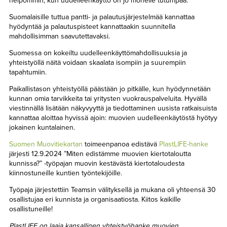
helpommin, kun uudelleenkäyttö on jo monelle tutumpaa.
Suomalaisille tuttua pantti- ja palautusjärjestelmää kannattaa
hyödyntää ja palautuspisteet kannattaakin suunnitella
mahdollisimman saavutettavaksi.
Suomessa on kokeiltu uudelleenkäyttömahdollisuuksia ja
yhteistyöllä näitä voidaan skaalata isompiin ja suurempiin
tapahtumiin.
Paikallistason yhteistyöllä päästään jo pitkälle, kun hyödynnetään
kunnan omia tarvikkeita tai yritysten vuokrauspalveluita. Hyvällä
viestinnällä lisätään näkyvyyttä ja tiedottaminen uusista ratkaisuista
kannattaa aloittaa hyvissä ajoin: muovien uudelleenkäytöstä hyötyy
jokainen kuntalainen.
Suomen Muovitiekartan
toimeenpanoa edistävä
PlastLIFE-hanke
järjesti 12.9.2024 ”Miten edistämme muovien kiertotaloutta
kunnissa?” -työpajan muovin kestävästä kiertotaloudesta
kiinnostuneille kuntien työntekijöille.
Työpaja järjestettiin Teamsin välityksellä ja mukana oli yhteensä 30
osallistujaa eri kunnista ja organisaatiosta. Kiitos kaikille
osallistuneille!
PlastLIFE on laaja kansallinen yhteistyöhanke muovien