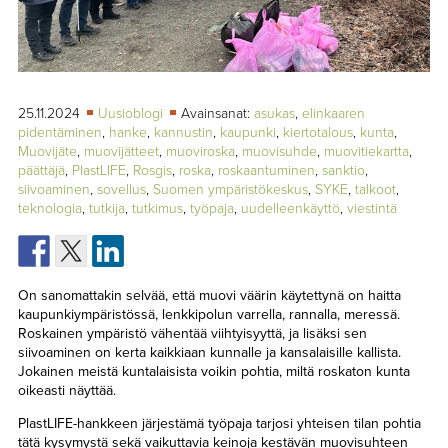
TAPAHTUMAT
▼
YHTEYSTIEDOT
25.11.2024
Uusioblogi
Avainsanat:
asukas
,
elinkaaren
pidentäminen
,
hanke
,
kannustin
,
kaupunki
,
kiertotalous
,
kunta
,
Muovijäte
,
muovijätteet
,
muoviroska
,
muovisuhde
,
muovitiekartta
,
päättäjä
,
PlastLIFE
,
Rosgis
,
roska
,
roskaantuminen
,
sanktio
,
siivoaminen
,
sovellus
,
Suomen ympäristökeskus
,
SYKE
,
talkoot
,
teknologia
,
tutkija
,
tutkimus
,
työpaja
,
uudelleenkäyttö
,
viestintä
On sanomattakin selvää, että muovi väärin käytettynä on haitta
kaupunkiympäristössä, lenkkipolun varrella, rannalla, meressä.
Roskainen ympäristö vähentää viihtyisyyttä, ja lisäksi sen
siivoaminen on kerta kaikkiaan kunnalle ja kansalaisille kallista.
Jokainen meistä kuntalaisista voikin pohtia, miltä roskaton kunta
oikeasti näyttää.
PlastLIFE-hankkeen järjestämä työpaja tarjosi yhteisen tilan pohtia
tätä kysymystä sekä vaikuttavia keinoja kestävän muovisuhteen