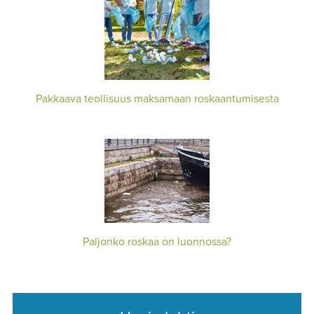
Pakkaava teollisuus maksamaan roskaantumisesta
Paljonko roskaa on luonnossa?