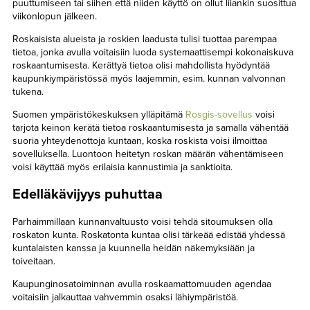
puuttumiseen tai siihen että niiden käyttö on ollut liiankin suosittua
viikonlopun jälkeen.
Roskaisista alueista ja roskien laadusta tulisi tuottaa parempaa
tietoa, jonka avulla voitaisiin luoda systemaattisempi kokonaiskuva
roskaantumisesta. Kerättyä tietoa olisi mahdollista hyödyntää
kaupunkiympäristössä myös laajemmin, esim. kunnan valvonnan
tukena.
Suomen ympäristökeskuksen ylläpitämä
Rosgis-sovellus
voisi
tarjota keinon kerätä tietoa roskaantumisesta ja samalla vähentää
suoria yhteydenottoja kuntaan, koska roskista voisi ilmoittaa
sovelluksella. Luontoon heitetyn roskan määrän vähentämiseen
voisi käyttää myös erilaisia kannustimia ja sanktioita.
Edelläkävijyys puhuttaa
Parhaimmillaan kunnanvaltuusto voisi tehdä sitoumuksen olla
roskaton kunta. Roskatonta kuntaa olisi tärkeää edistää yhdessä
kuntalaisten kanssa ja kuunnella heidän näkemyksiään ja
toiveitaan.
Kaupunginosatoiminnan avulla roskaamattomuuden agendaa
voitaisiin jalkauttaa vahvemmin osaksi lähiympäristöä.