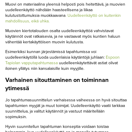
Muovi on materiaalina yleensä helposti pois heitettävä, ja muovien
uudelleenkäyttö nähdään haasteellisena ja liikaa
kulutustottumuksia muokkaavana
. Uudelleenkäyttö on kuitenkin
mahdollisuus, eikä uhka.
Muovien kiertotalouden osalta uudelleenkäyttöä vahvistavat
käytännöt ovat ratkaisevia, ja ne vastaavat myös kuntien haluun
vähentää kertakäyttöisen muovin kulutusta.
Esimerkiksi kunnan järjestämissä tapahtumissa voi
uudelleenkäytöllä luoda uudenlaisia käytäntöjä juhlaan:
Espoon
Tapiolan vapputapahtumassa
uudelleenkäytettävät astiat olivat
iloinen yllätys niin kansalaisille kuin myyjille.
Varhainen sitouttaminen on toiminnan
ytimessä
Jo tapahtumasuunnittelun varhaisessa vaiheessa on hyvä sitouttaa
tapahtumien myyjät ja muut toimijat. Uudelleenkäyttö vaatii tarkkaa
suunnittelua, ja valitut käytännöt ja vastuut määritellään
sopimuksin.
Hyvin suunnitellun tapahtuman konseptia voidaan toistaa