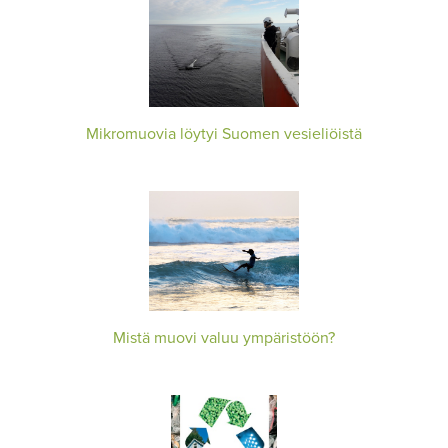
Mikromuovia löytyi Suomen vesieliöistä
Mistä muovi valuu ympäristöön?