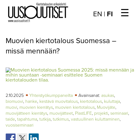
☰
Choose
EN
|
FI
language
/
UUTISET
Valitse
Muovien kiertotalous Suomessa –
kieli:
▼
ARTIKKELIT
missä mennään?
▼
KIRJAUTUMINEN
▼
ARKISTO
▼
TILAUSASIAT
2.10.2025
Yhteistyökumppaneilta
Avainsanat:
asukas
,
biomuovi
,
hanke
,
kestävä muovitalous
,
kiertotalous
,
kuluttaja
,
muovi
,
muovien kierrätys
,
muovien kiertotalous
,
Muovijäte
,
MEDIATIEDOT
muovijätteen kierrätys
,
muovijätteet
,
PlastLIFE
,
projekti
,
seminaari
,
taide
,
tapahtuma
,
tutkija
,
tutkimus
,
vastuullinen kuluttaminen
,
▼
TIETOA
vuosiseminaari
LEHDESTÄ