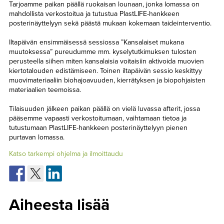
Tarjoamme paikan päällä ruokaisan lounaan, jonka lomassa on
mahdollista verkostoitua ja tutustua PlastLIFE-hankkeen
posterinäyttelyyn sekä päästä mukaan kokemaan taideinterventio.
Iltapäivän ensimmäisessä sessiossa ”Kansalaiset mukana
muutoksessa” pureudumme mm. kyselytutkimuksen tulosten
perusteella siihen miten kansalaisia voitaisiin aktivoida muovien
kiertotalouden edistämiseen. Toinen iltapäivän sessio keskittyy
muovimateriaaliin biohajoavuuden, kierrätyksen ja biopohjaisten
materiaalien teemoissa.
Tilaisuuden jälkeen paikan päällä on vielä luvassa afterit, jossa
pääsemme vapaasti verkostoitumaan, vaihtamaan tietoa ja
tutustumaan PlastLIFE-hankkeen posterinäyttelyyn pienen
purtavan lomassa.
Katso tarkempi ohjelma ja ilmoittaudu
Aiheesta lisää