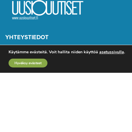
YHTEYSTIEDOT
Toimitus
Käytämme evästeitä. Voit hallita niiden käyttöä
asetussivulla
.
Mediamyynti
Hyväksy evästeet
Ota yhteyttä
Käyttöehdot
Rekisteriseloste
TUTUSTU MYÖS
TTT-lehti