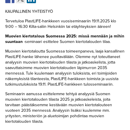
TAPAHTUMAT
KAUPALLINEN YHTEISTYÖ
▼
YHTEYSTIEDOT
Tervetuloa PlastLIFE-hankkeen vuosiseminaariin 19.11.2025 klo
9:00 – 16:30 Kilta-saliin Helsinkiin tai etäyhteyksien ääreen!
Muovien kiertotalous Suomessa 2025: missä mennään ja mihin
suuntaan
-seminaari esittelee Suomen kiertotalouden tilaa.
Muovien kiertotaloutta Suomessa toimeenpaneva, laaja kansallinen
PlastLIFE-hanke lähenee puoltaväliään. Olemme nyt toteuttaneet
analyysin muovien kiertotalouden tilasta ja jatkoaskelista, jotta
saavuttaisimme muovien kiertotalouden läpimurron 2035
mennessä. Tule kuulemaan analyysin tuloksista, eri toimijoiden
näkemyksistä tilanteesta, PlastLIFE-hankkeen toimista ja uusista
tutkimustuloksista 19.11. PlastLIFE-hankkeen tulosseminaariin.
Seminaarin aamussa esittelemme tehtyä analyysiä Suomen
muovien kiertotalouden tilasta 2025 ja jatkoaskeleista, joita
tarvitaan päästäksemme kestävään muovien kiertotalouteen
vuoteen 2035 mennessä. Analyysin lisäksi kuulemme mm.
yritysten, ministeriön ja aluetoimijan pohdintaa muovien
kiertotalouden tilasta.