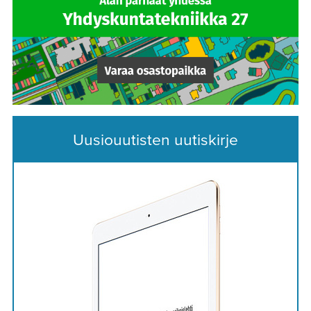
Uusiouutisten uutiskirje