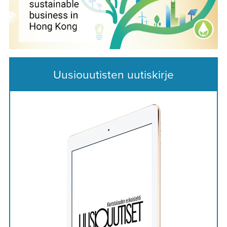
Uusiouutisten uutiskirje