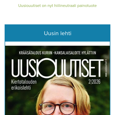
Uusiouutiset on nyt hiilineutraali painotuote
Uusin lehti