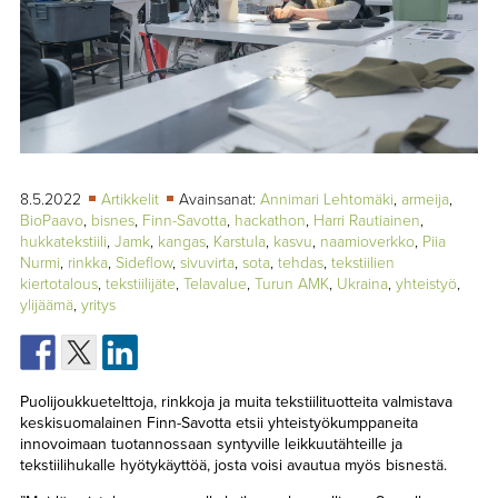
TAPAHTUMAT
▼
YHTEYSTIEDOT
8.5.2022
Artikkelit
Avainsanat:
Annimari Lehtomäki
,
armeija
,
BioPaavo
,
bisnes
,
Finn-Savotta
,
hackathon
,
Harri Rautiainen
,
hukkatekstiili
,
Jamk
,
kangas
,
Karstula
,
kasvu
,
naamioverkko
,
Piia
Nurmi
,
rinkka
,
Sideflow
,
sivuvirta
,
sota
,
tehdas
,
tekstiilien
kiertotalous
,
tekstiilijäte
,
Telavalue
,
Turun AMK
,
Ukraina
,
yhteistyö
,
ylijäämä
,
yritys
Puolijoukkuetelttoja, rinkkoja ja muita tekstiilituotteita valmistava
keskisuomalainen Finn-Savotta etsii yhteistyökumppaneita
innovoimaan tuotannossaan syntyville leikkuutähteille ja
tekstiilihukalle hyötykäyttöä, josta voisi avautua myös bisnestä.