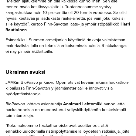
”Meidän ajatuksemme on olla kaikessa kunnollinen. Sen alle
menee myös kestävyysajattelu. Tuotannossamme syntyy
kangashukkaa noin 10 prosenttia eli 20 tonnia vuodessa. Se olisi
hyvää, kestävää ja laadukasta raaka-ainetta, jos vain joku keksisi
sille käyttöä”, kertoo Finn-Savotan laatu- ja ympäristöpäällikkö
Harri
Rautiainen
.
Esimerkiksi Suomen armeijankin käyttämiä rinkkoja valmistetaan
materiaalista, jolla on teknisiä erikoisominaisuuksia. Rinkkakangas
ei näy pimeänäkölaitteilla.
Ukrainan avuksi
JAMKin BioPaavo ja Kasvu Open etsivät kevään aikana hackathon-
kilpailussa Finn-Savotan ylijäämämateriaalille innovatiivisia
hyödyntämistapoja.
BioPaavon johtava asiantuntija
Annimari Lehtomäki
sanoo, että
hackathoneista on muodostunut yrityskiihdyttämön keskeisimpiä
toimintamalleja:
”Kokemuksemme hackathoneista ovat osoittaneet, että
ennakkoluulottomalla ristiinpölyttämisellä löydetään ratkaisuja, joita