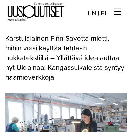
☰
Choose
EN
|
FI
language
/
UUTISET
Valitse
Karstulalainen Finn-Savotta mietti,
kieli:
▼
ARTIKKELIT
mihin voisi käyttää tehtaan
hukkatekstiiliä – Yllättävä idea auttaa
▼
KIRJAUTUMINEN
nyt Ukrainaa: Kangassuikaleista syntyy
▼
ARKISTO
naamioverkkoja
▼
TILAUSASIAT
MEDIATIEDOT
▼
TIETOA
LEHDESTÄ