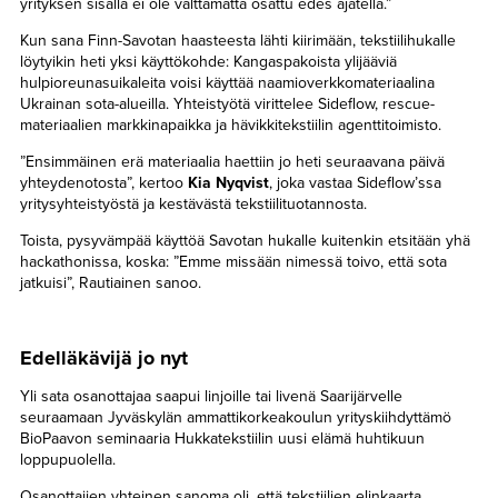
yrityksen sisällä ei ole välttämättä osattu edes ajatella.”
Kun sana Finn-Savotan haasteesta lähti kiirimään, tekstiilihukalle
löytyikin heti yksi käyttökohde: Kangaspakoista ylijääviä
hulpioreunasuikaleita voisi käyttää naamioverkkomateriaalina
Ukrainan sota-alueilla. Yhteistyötä virittelee Sideflow, rescue-
materiaalien markkinapaikka ja hävikkitekstiilin agenttitoimisto.
”Ensimmäinen erä materiaalia haettiin jo heti seuraavana päivä
yhteydenotosta”, kertoo
Kia Nyqvist
, joka vastaa Sideflow’ssa
yritysyhteistyöstä ja kestävästä tekstiilituotannosta.
Toista, pysyvämpää käyttöä Savotan hukalle kuitenkin etsitään yhä
hackathonissa, koska: ”Emme missään nimessä toivo, että sota
jatkuisi”, Rautiainen sanoo.
Edelläkävijä jo nyt
Yli sata osanottajaa saapui linjoille tai livenä Saarijärvelle
seuraamaan Jyväskylän ammattikorkeakoulun yrityskiihdyttämö
BioPaavon seminaaria Hukkatekstiilin uusi elämä huhtikuun
loppupuolella.
Osanottajien yhteinen sanoma oli, että tekstiilien elinkaarta