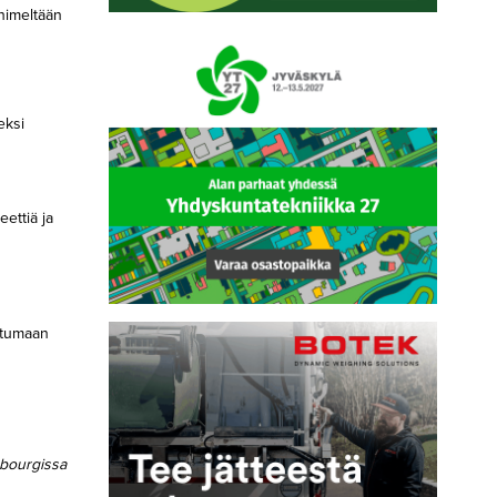
nimeltään
eksi
eettiä ja
stumaan
sbourgissa