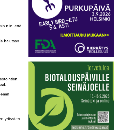
n niin, että
lle halutaan
estointien
eal.
opeaan
en yritysten