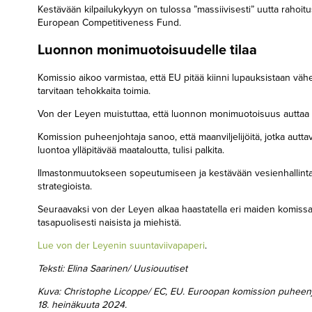
Kestävään kilpailukykyyn on tulossa ”massiivisesti” uutta rahoi
European Competitiveness Fund.
Luonnon monimuotoisuudelle tilaa
Komissio aikoo varmistaa, että EU pitää kiinni lupauksistaan vä
tarvitaan tehokkaita toimia.
Von der Leyen muistuttaa, että luonnon monimuotoisuus auttaa m
Komission puheenjohtaja sanoo, että maanviljelijöitä, jotka auttav
luontoa ylläpitävää maataloutta, tulisi palkita.
Ilmastonmuutokseen sopeutumiseen ja kestävään vesienhallinta
strategioista.
Seuraavaksi von der Leyen alkaa haastatella eri maiden komiss
tasapuolisesti naisista ja miehistä.
Lue von der Leyenin suuntaviivapaperi
.
Teksti: Elina Saarinen/ Uusiouutiset
Kuva: Christophe Licoppe/ EC, EU. Euroopan komission puheenjoh
18. heinäkuuta 2024.