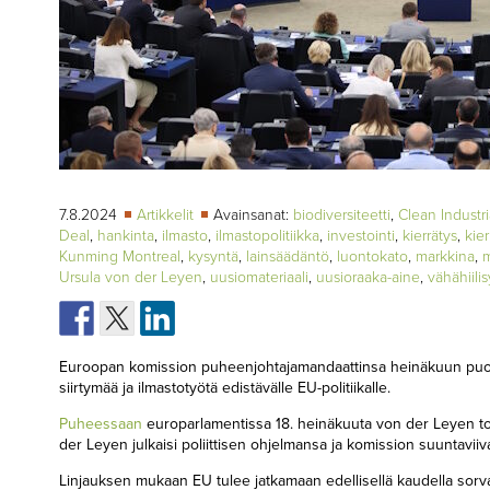
7.8.2024
Artikkelit
Avainsanat:
biodiversiteetti
,
Clean Industri
Deal
,
hankinta
,
ilmasto
,
ilmastopolitiikka
,
investointi
,
kierrätys
,
kie
Kunming Montreal
,
kysyntä
,
lainsäädäntö
,
luontokato
,
markkina
,
m
Ursula von der Leyen
,
uusiomateriaali
,
uusioraaka-aine
,
vähähiili
Euroopan komission puheenjohtajamandaattinsa heinäkuun puol
siirtymää ja ilmastotyötä edistävälle EU-politiikalle.
Puheessaan
europarlamentissa 18. heinäkuuta von der Leyen tot
der Leyen julkaisi poliittisen ohjelmansa ja komission suuntavi
Linjauksen mukaan EU tulee jatkamaan edellisellä kaudella sorv