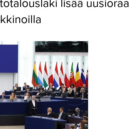
rtotalouslaki lisää uusiora
kkinoilla