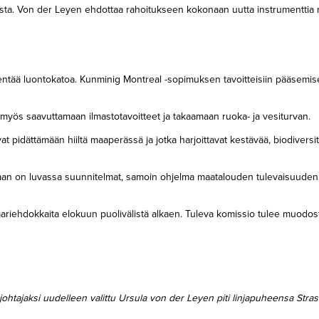
tusta. Von der Leyen ehdottaa rahoitukseen kokonaan uutta instrumenttia 
hentää luontokatoa. Kunminig Montreal -sopimuksen tavoitteisiin pääsemis
yös saavuttamaan ilmastotavoitteet ja takaamaan ruoka- ja vesiturvan.
at pidättämään hiiltä maaperässä ja jotka harjoittavat kestävää, biodiversit
an on luvassa suunnitelmat, samoin ohjelma maatalouden tulevaisuuden
aariehdokkaita elokuun puolivälistä alkaen. Tuleva komissio tulee muodo
tajaksi uudelleen valittu Ursula von der Leyen piti linjapuheensa Stra