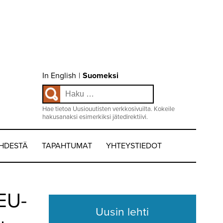
Choose
In English
|
Suomeksi
language
Haku:
/
Valitse
kieli:
Hae tietoa Uusiouutisten verkkosivuilta. Kokeile
hakusanaksi esimerkiksi jätedirektiivi.
EHDESTÄ
TAPAHTUMAT
YHTEYSTIEDOT
 EU-
Uusin lehti