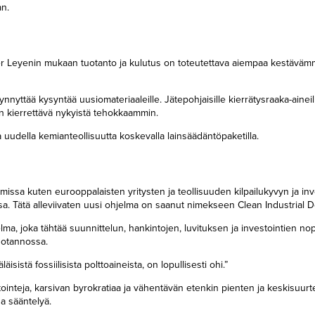
an.
er Leyenin mukaan tuotanto ja kulutus on toteutettava aiempaa kestävämmi
ynnyttää kysyntää uusiomateriaaleille. Jätepohjaisille kierrätysraaka-ainei
 on kierrettävä nykyistä tehokkaammin.
uudella kemianteollisuutta koskevalla lainsäädäntöpaketilla.
issa kuten eurooppalaisten yritysten ja teollisuuden kilpailukyvyn ja inv
a. Tätä alleviivaten uusi ohjelma on saanut nimekseen Clean Industrial D
a, joka tähtää suunnittelun, hankintojen, luvituksen ja investointien n
tuotannossa.
sistä fossiilisista polttoaineista, on lopullisesti ohi.”
inteja, karsivan byrokratiaa ja vähentävän etenkin pienten ja keskisuurt
ua sääntelyä.