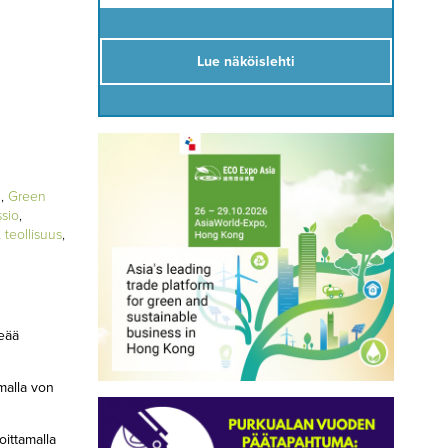
Lue näköislehti
d
,
Green
sio
,
,
teollisuus
,
reää
malla von
ittamalla