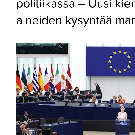
politiikassa – Uusi kie
▼
KIRJAUTUMINEN
aineiden kysyntää mar
▼
ARKISTO
▼
TILAUSASIAT
MEDIATIEDOT
▼
TIETOA
LEHDESTÄ
TAPAHTUMAT
▼
YHTEYSTIEDOT