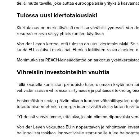
tiellä, mutta tavalla, joka auttaa eurooppalaisia yrityksiä kasvama
Tulossa uusi kiertotalouslaki
Kiertotalous on merkittävässä roolissa vähähiilisyydessä. Von d
resurssien arvo säilyy yhteiskuntien käytössä.
Von der Leyen kertoo, että tulossa on uusi kiertotalouslaki. Se s
luoda EU-laajuiset markkinat. Etenkin kriittisten raaka-aineiden
Monimutkaista REACH-lainsäädäntöä on tarkoitus yksinkertaistaa 
Vihreisiin investointeihin vauhtia
Tällä kaudella komission painopiste tulee olemaan käytännön toim
vahvistamisessa vihreässä siirtymässä ja puhtaissa teknologioiss
Ensimmäisten sadan päivän aikana luodaan vähähiilisyyden ohjelm
toteutumiseen etenkin energia-intensiivisillä aloilla kuten teräs
”Yhdessä vahvistamme, että aika, jolloin olimme riippuvaisia venäläi
Von der Leyen vakuuttaa EU:n nopeuttavan ja rahoittavan investo
hallinnollista taakkaa. Innovatiivisille start-upeille tulee helpotett