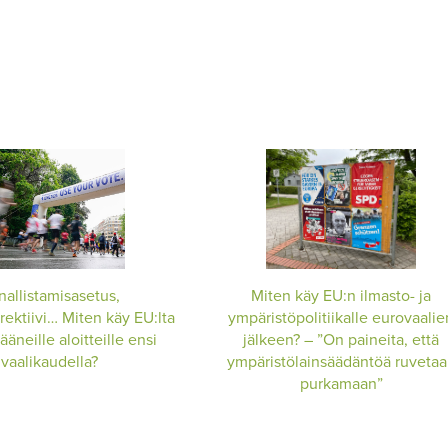
nallistamisasetus,
Miten käy EU:n ilmasto- ja
rektiivi… Miten käy EU:lta
ympäristöpolitiikalle eurovaalie
ääneille aloitteille ensi
jälkeen? – ”On paineita, että
vaalikaudella?
ympäristölainsäädäntöä ruveta
purkamaan”