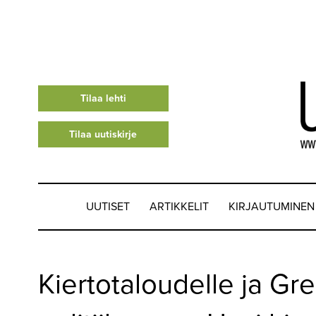
Tilaa lehti
Tilaa uutiskirje
UUTISET
ARTIKKELIT
KIRJAUTUMINEN
UUTISET
Kiertotaloudelle ja Gre
▼
ARTIKKELIT