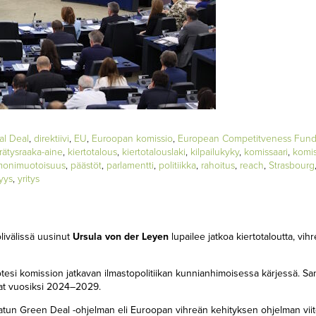
al Deal
,
direktiivi
,
EU
,
Euroopan komissio
,
European Competitveness Fun
rrätysraaka-aine
,
kiertotalous
,
kiertotalouslaki
,
kilpailukyky
,
komissaari
,
komis
onimuotoisuus
,
päästöt
,
parlamentti
,
politiikka
,
rahoitus
,
reach
,
Strasbourg
syys
,
yritys
ivälissä uusinut
Ursula von der Leyen
lupailee jatkoa kiertotaloutta, vih
esi komission jatkavan ilmastopolitiikan kunnianhimoisessa kärjessä. Sa
ivat vuosiksi 2024–2029.
atun Green Deal -ohjelman eli Euroopan vihreän kehityksen ohjelman viito