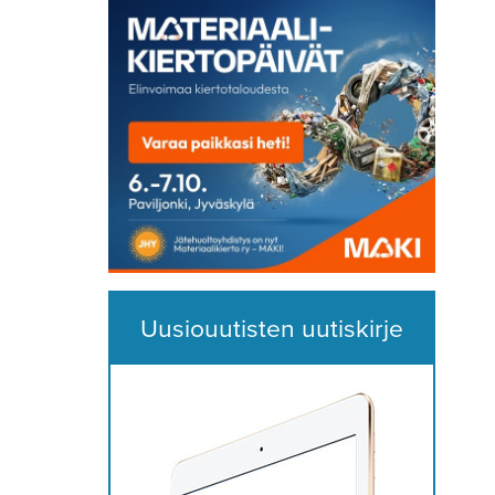
Uusiouutisten uutiskirje