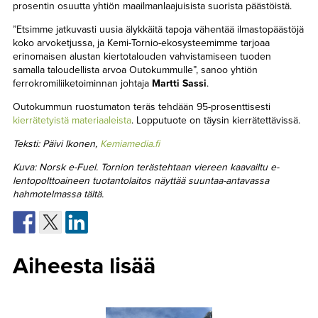
prosentin osuutta yhtiön maailmanlaajuisista suorista päästöistä.
”Etsimme jatkuvasti uusia älykkäitä tapoja vähentää ilmastopäästöjä
koko arvoketjussa, ja Kemi-Tornio-ekosysteemimme tarjoaa
erinomaisen alustan kiertotalouden vahvistamiseen tuoden
samalla taloudellista arvoa Outokummulle”, sanoo yhtiön
ferrokromiliiketoiminnan johtaja
Martti Sassi
.
Outokummun ruostumaton teräs tehdään 95-prosenttisesti
kierrätetyistä materiaaleista
. Lopputuote on täysin kierrätettävissä.
Teksti: Päivi Ikonen,
Kemiamedia.fi
Kuva: Norsk e-Fuel. Tornion terästehtaan viereen kaavailtu e-
lentopolttoaineen tuotantolaitos näyttää suuntaa-antavassa
hahmotelmassa tältä.
Aiheesta lisää