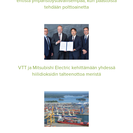
entistä ympäristöystävällisempää, kun päästöistä
tehdään polttoainetta
VTT ja Mitsubishi Electric kehittämään yhdessä
hiilidioksidin talteenottoa meristä