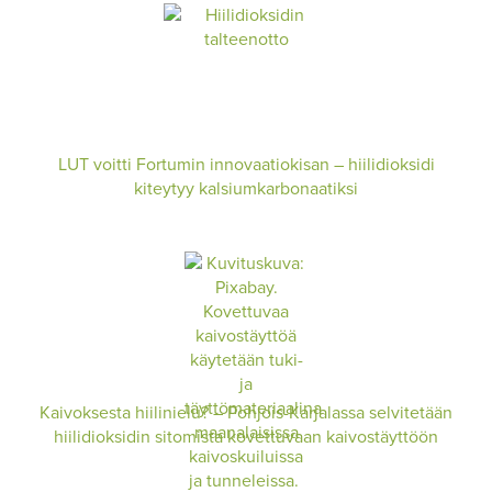
LUT voitti Fortumin innovaatiokisan – hiilidioksidi
kiteytyy kalsiumkarbonaatiksi
Kaivoksesta hiilinielu? – Pohjois-Karjalassa selvitetään
hiilidioksidin sitomista kovettuvaan kaivostäyttöön