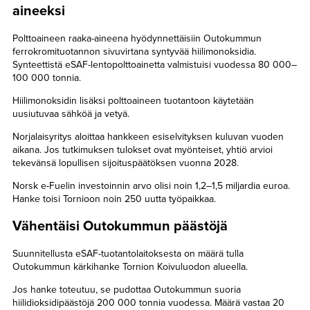
aineeksi
Polttoaineen raaka-aineena hyödynnettäisiin Outokummun
ferrokromituotannon sivuvirtana syntyvää hiilimonoksidia.
Synteettistä eSAF-lentopolttoainetta valmistuisi vuodessa 80 000–
100 000 tonnia.
Hiilimonoksidin lisäksi polttoaineen tuotantoon käytetään
uusiutuvaa sähköä ja vetyä.
Norjalaisyritys aloittaa hankkeen esiselvityksen kuluvan vuoden
aikana. Jos tutkimuksen tulokset ovat myönteiset, yhtiö arvioi
tekevänsä lopullisen sijoituspäätöksen vuonna 2028.
Norsk e-Fuelin investoinnin arvo olisi noin 1,2–1,5 miljardia euroa.
Hanke toisi Tornioon noin 250 uutta työpaikkaa.
Vähentäisi Outokummun päästöjä
Suunnitellusta eSAF-tuotantolaitoksesta on määrä tulla
Outokummun kärkihanke Tornion Koivuluodon alueella.
Jos hanke toteutuu, se pudottaa Outokummun suoria
hiilidioksidipäästöjä 200 000 tonnia vuodessa. Määrä vastaa 20