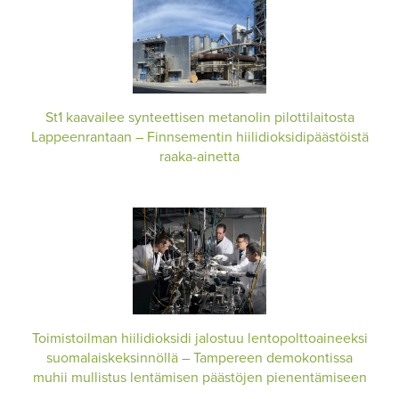
St1 kaavailee synteettisen metanolin pilottilaitosta
Lappeenrantaan – Finnsementin hiilidioksidipäästöistä
raaka-ainetta
Toimistoilman hiilidioksidi jalostuu lentopolttoaineeksi
suomalaiskeksinnöllä – Tampereen demokontissa
muhii mullistus lentämisen päästöjen pienentämiseen