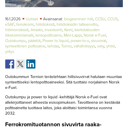
TAPAHTUMAT
▼
YHTEYSTIEDOT
16.1.2026
Uutiset
Avainsanat:
biogeeninen hiili
,
CCSU
,
CCUS
,
eSAF
,
ferrokromi
,
hiilidioksidi
,
hiilidioksidin talteenotto
,
hiilimonoksidi
,
ilmasto
,
investointi
,
Kemi
,
kiertotalouden
liiketoimintamalli
,
lentopolttoaine
,
Meri-Lappi
,
Norsk e-Fuel
,
Outokumpu
,
päästöt
,
Power to liquid
,
power-to-x
,
sivuvirrat
,
synteettinen polttoaine
,
tehdas
,
Tornio
,
vähähiilisyys
,
vety
,
yhtiö
,
yritys
Outokummun Tornion terästehtaan hiilisivuvirrat halutaan muuntaa
synteettiseksi lentopolttoaineeksi. Sitä tuottaisi norjalainen Norsk
e-Fuel.
Outokumpu ja power to liquid -kehittäjä Norsk e-Fuel ovat
allekirjoittaneet aiheesta esisopimuksen. Tavoitteena on kestävää
polttoainetta tuottava laitos, joka aloittaisi toimintansa vuonna
2032.
Ferrokromituotannon sivuvirta raaka-