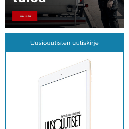
Uusiouutisten uutiskirje