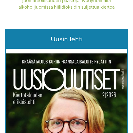
juomateollisuuden päästöjä hyödyntämällä
alkoholijuomissa hiilidioksidin suljettua kiertoa
Uusin lehti