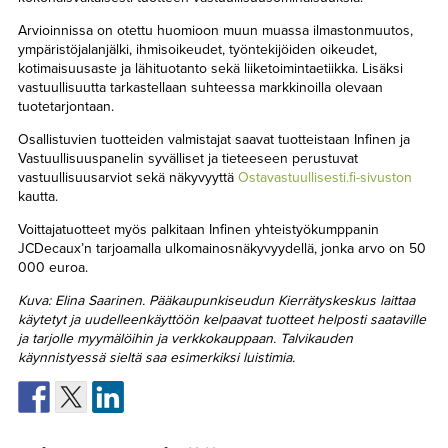
Arvioinnissa on otettu huomioon muun muassa ilmastonmuutos,
ympäristöjalanjälki, ihmisoikeudet, työntekijöiden oikeudet,
kotimaisuusaste ja lähituotanto sekä liiketoimintaetiikka. Lisäksi
vastuullisuutta tarkastellaan suhteessa markkinoilla olevaan
tuotetarjontaan.
Osallistuvien tuotteiden valmistajat saavat tuotteistaan Infinen ja
Vastuullisuuspanelin syvälliset ja tieteeseen perustuvat
vastuullisuusarviot sekä näkyvyyttä
Ostavastuullisesti.fi-sivuston
kautta.
Voittajatuotteet myös palkitaan Infinen yhteistyökumppanin
JCDecaux’n tarjoamalla ulkomainosnäkyvyydellä, jonka arvo on 50
000 euroa.
Kuva: Elina Saarinen. Pääkaupunkiseudun Kierrätyskeskus laittaa
käytetyt ja uudelleenkäyttöön kelpaavat tuotteet helposti saataville
ja tarjolle myymälöihin ja verkkokauppaan. Talvikauden
käynnistyessä sieltä saa esimerkiksi luistimia.