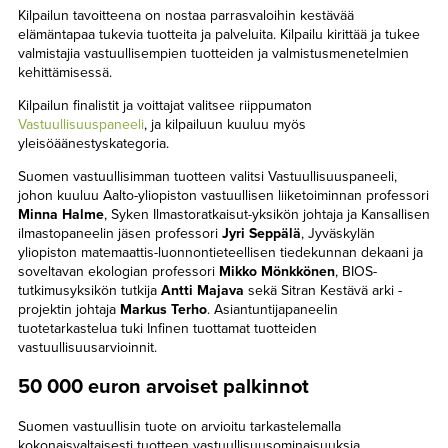
Kilpailun tavoitteena on nostaa parrasvaloihin kestävää
elämäntapaa tukevia tuotteita ja palveluita. Kilpailu kirittää ja tukee
valmistajia vastuullisempien tuotteiden ja valmistusmenetelmien
kehittämisessä.
Kilpailun finalistit ja voittajat valitsee riippumaton
Vastuullisuuspaneeli
, ja kilpailuun kuuluu myös
yleisöäänestyskategoria.
Suomen vastuullisimman tuotteen valitsi Vastuullisuuspaneeli,
johon kuuluu Aalto-yliopiston vastuullisen liiketoiminnan professori
Minna Halme
, Syken Ilmastoratkaisut-yksikön johtaja ja Kansallisen
ilmastopaneelin jäsen professori
Jyri Seppälä
, Jyväskylän
yliopiston matemaattis-luonnontieteellisen tiedekunnan dekaani ja
soveltavan ekologian professori
Mikko Mönkkönen
, BIOS-
tutkimusyksikön tutkija
Antti Majava
sekä Sitran Kestävä arki -
projektin johtaja
Markus Terho
. Asiantuntijapaneelin
tuotetarkastelua tuki Infinen tuottamat tuotteiden
vastuullisuusarvioinnit.
50 000 euron arvoiset palkinnot
Suomen vastuullisin tuote on arvioitu tarkastelemalla
kokonaisvaltaisesti tuotteen vastuullisuusominaisuuksia.