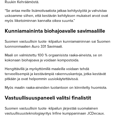
Ruukin Kehräämöstä.
“Se antaa meille lisämotivaatiota jatkaa kehitystyötä ja vahvistaa
uskoamme siihen, että kestävän kehityksen mukaiset arvot ovat
myös liiketoiminnan kannalta oikea suunta.”
Kunniamaininta biohajoavalle savimaalille
Suomen vastuullisin tuote -kilpailun kunniamaininnan sai Suomen
luonnonmaalien Auro 331 Savimaali.
Maali on valmistettu 100 % orgaanisista raaka-aineista, se on
kokonaan biohajoava ja voidaan kompostoida.
Hengittävillä ja myrkyttömillä maaleilla voidaan tehdä
terveellisempiä ja kestävämpiä rakennuskantoja, jotka kestävät
pitkään ja ovat helpommin uusiokäytettävissä.
Myös maalin raaka-aineiden tuotantoon on kiinnitetty huomiota.
Vastuullisuuspaneeli valitsi finalistit
Suomen vastuullisin tuote -kilpailun järjestää suomalainen
vastuullisuusteknologiayritys Infine kumppaninaan JCDecaux.