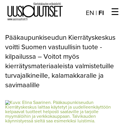
☰
Choose
EN
|
FI
language
/
UUTISET
Valitse
Pääkaupunkiseudun Kierrätyskeskus
kieli:
▼
ARTIKKELIT
voitti Suomen vastuullisin tuote -
kilpailussa – Voitot myös
▼
KIRJAUTUMINEN
kierrätysmateriaaleista valmistetuille
▼
ARKISTO
turvajalkineille, kalamakkaralle ja
savimaalille
▼
TILAUSASIAT
MEDIATIEDOT
▼
TIETOA
LEHDESTÄ