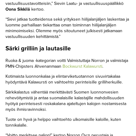
vastuullisuustavoitteisiin,” Sievin Laatu- ja vastuullisuuspäällikkö
Oona Sikkilä
kertoo.
“Sievi jatkaa tuotteidensa sekä yrityksen hiilijalanjäljen laskentaa ja
luomme parhaillaan tiekarttaa oman toiminnan hiilijalanjäljen
minimoimiseksi. Olemme myös sitoutuneet julkisesti jatkamaan
vastuullisuuden kehittämistä.”
Särki grilliin ja lautasille
Ruoka & juoma -kategorian voitti Valmistuttaja Norron ja valmistaja
PMN-Chipsters Ahvenanmaan
Bockwurst Kalawursti
.
Kotimaista luonnonkalaa ja elintarviketuotannon sivuvirtakalaa
hyödyntävä Kalawursti on vaihtoehto perinteisille grilliherkuille.
Särkikalastus vähentää merkittävästi Suomen luonnonvesien
rehevöitymistä ja antaa suomalaisille kalastajille mahdollisuuden
hyötyä perinteisesti roskakalana ajateltujen kalojen nostamisesta
myös ihmisravinnoksi.
Tuote on hyvä ja helppo vaihtoehto ulkomaisille kaloille, kuten
tonnikalalle.
“Voitto merkitsee paljon!” kertoo Norron Oy:n perustaja ja