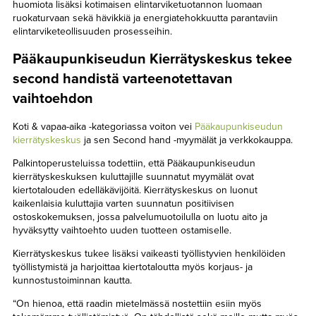
huomiota lisäksi kotimaisen elintarviketuotannon luomaan
ruokaturvaan sekä hävikkiä ja energiatehokkuutta parantaviin
elintarviketeollisuuden prosesseihin.
Pääkaupunkiseudun Kierrätyskeskus tekee
second handistä varteenotettavan
vaihtoehdon
Koti & vapaa-aika -kategoriassa voiton vei
Pääkaupunkiseudun
kierrätyskeskus
ja sen Second hand -myymälät ja verkkokauppa.
Palkintoperusteluissa todettiin, että Pääkaupunkiseudun
kierrätyskeskuksen kuluttajille suunnatut myymälät ovat
kiertotalouden edelläkävijöitä. Kierrätyskeskus on luonut
kaikenlaisia kuluttajia varten suunnatun positiivisen
ostoskokemuksen, jossa palvelumuotoilulla on luotu aito ja
hyväksytty vaihtoehto uuden tuotteen ostamiselle.
Kierrätyskeskus tukee lisäksi vaikeasti työllistyvien henkilöiden
työllistymistä ja harjoittaa kiertotaloutta myös korjaus- ja
kunnostustoiminnan kautta.
“On hienoa, että raadin mietelmässä nostettiin esiin myös