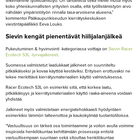
tekemämme työllistämistyö. On tähdellistä sekä meille mutta myös
koko yhteiskunnallisten yritysten osalta, että työllistämistyön arvo
nähdään ympäristötyön rinnalla tasa-arvoisena alueena,”
kommentoi Pääkaupunkiseudun kierrätyskeskuksen
viestintäpäällikkö Eeva Louko.
Sievin kengät pienentävät hiilijalanjälkeä
Pukeutuminen & hyvinvointi -kategoriassa voittaja on
Sievin Racer
Ecotech S3L -turvajalkineet
.
Suomessa valmistetut laadukkaat jalkineet on suunniteltu
pitkäikäiseksi ja kovaa käyttöä kestäviksi. Erityisen erottuvaksi ne
tekee merkittävä kierrätysmateriaalien käyttö valmistuksessa.
Racer Ecotech S3L on esimerkki siitä, että korkea laatu,
pitkäikäisyys ja kierrätysmateriaalien käyttö raaka-aineena voidaan
yhdistää.
Jalkineet myös valmistetaan energiatehokkaasti hyödyntäen
esimerkiksi lämmön talteenottoa ja kaukokylmää tuotantotiloissa.
“Vastuullisuus on tärkeä osa toimintaamme ja voiton avulla voimme
inspiroida henkilökuntaa kehittämään prosesseja entistä
vastuullisempaan suuntaan sekä sitouttaa henkilökuntaa