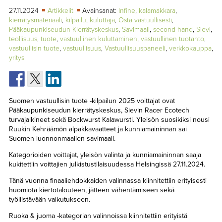
TAPAHTUMAT
27.11.2024
Artikkelit
Avainsanat:
Infine
,
kalamakkara
,
kierrätysmateriaali
,
kilpailu
,
kuluttaja
,
Osta vastuullisesti
,
▼
YHTEYSTIEDOT
Pääkaupunkiseudun Kierrätyskeskus
,
Savimaali
,
second hand
,
Sievi
,
teollisuus
,
tuote
,
vastuullinen kuluttaminen
,
vastuullinen tuotanto
,
vastuullisin tuote
,
vastuullisuus
,
Vastuullisuuspaneeli
,
verkkokauppa
,
yritys
Suomen vastuullisin tuote -kilpailun 2025 voittajat ovat
Pääkaupunkiseudun kierrätyskeskus, Sievin Racer Ecotech
turvajalkineet sekä Bockwurst Kalawursti. Yleisön suosikiksi nousi
Ruukin Kehräämön alpakkavaatteet ja kunniamaininnan sai
Suomen luonnonmaalien savimaali.
Kategorioiden voittajat, yleisön valinta ja kunniamaininnan saaja
kukitettiin voittajien julkistustilaisuudessa Helsingissä 27.11.2024.
Tänä vuonna finaaliehdokkaiden valinnassa kiinnitettiin erityisesti
huomiota kiertotalouteen, jätteen vähentämiseen sekä
työllistävään vaikutukseen.
Ruoka & juoma -kategorian valinnoissa kiinnitettiin erityistä