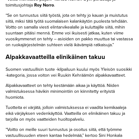
toimitusjohtaja
Roy Norro
.
“Se on tunnustus siitä työstä, jota on tehty jo kauan ja muistutus
siitä, miksi tätä työtä suomalaisen kalankäytön puolesta tehdään.
Voitto on samalla viesti elintarvikealalle ja kuluttajille siitä, mihin
suuntaan pitäisi mennä. Emme voi ikuisesti jatkaa, kuten viime
vuosikymmenet on tehty – asioiden on pakko muuttua tai vastassa
on ruokajärjestelmän suhteen vielä ikävämpiä ratkaisuja.”
Alpakkavaatteilla elinikäinen takuu
Suomen vastuullisin tuote -kilpailuun kuului myös Yleisön suosikki
-kategoria, jossa voiton vei Ruukin Kehräämön alpakkavaatteet.
Alpakkavaatteet on tehty kestämään aikaa ja käyttöä. Niiden
valmistuksessa hävikin minimointiin on kiinnitetty erityistä
huomiota.
Tuotteita ei värjätä, jolloin valmistuksessa ei vaadita kemikaaleja
eikä värjäyksen vedenkäyttöä. Vaatteilla on elinikäinen takuu ja
tarjolla on myös vaatteiden huoltopalvelu.
“Voitto on meille suuri tunnustus ja osoitus siitä, että työmme
vastuullisuuden eteen kantaa hedelmää,” kertoo Sini Honkala