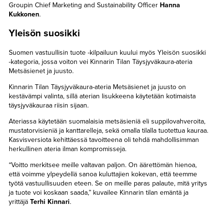
Groupin Chief Marketing and Sustainability Officer
Hanna
Kukkonen
.
Yleisön suosikki
Suomen vastuullisin tuote -kilpailuun kuului myös Yleisön suosikki
-kategoria, jossa voiton vei Kinnarin Tilan Täysjyväkaura-ateria
Metsäsienet ja juusto.
Kinnarin Tilan Täysjyväkaura-ateria Metsäsienet ja juusto on
kestävämpi valinta, sillä aterian lisukkeena käytetään kotimaista
täysjyväkauraa riisin sijaan.
Ateriassa käytetään suomalaisia metsäsieniä eli suppilovahveroita,
mustatorvisieniä ja kanttarelleja, sekä omalla tilalla tuotettua kauraa.
Kasvisversiota kehittäessä tavoitteena oli tehdä mahdollisimman
herkullinen ateria ilman kompromisseja.
“Voitto merkitsee meille valtavan paljon. On äärettömän hienoa,
että voimme ylpeydellä sanoa kuluttajien kokevan, että teemme
työtä vastuullisuuden eteen. Se on meille paras palaute, mitä yritys
ja tuote voi koskaan saada,” kuvailee Kinnarin tilan emäntä ja
yrittäjä
Terhi Kinnari
.