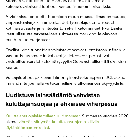
Suomen vastuullisin tuote on arvioitu tarkastelemalla
kokonaisvaltaisesti tuotteen vastuullisuusominaisuuksia.
Arvioinnissa on otettu huomioon muun muassa ilmastonmuutos,
ympäristöjalanjälki, ihmisoikeudet, työntekijöiden oikeudet,
kotimaisuusaste ja lähituotanto sekä liiketoimintaetiikka. Lisäksi
vastuullisuutta tarkastellaan suhteessa markkinoilla olevaan
muuhun tuotetarjontaan.
Osallistuvien tuotteiden valmistajat saavat tuotteistaan Infinen ja
Vastuullisuuspaneelin kattavat ja tieteeseen perustuvat
vastuullisuusarviot sekä näkyvyyttä Ostavastuullisesti.fi-sivuston
kautta.
Voittajatuotteet palkitaan Infinen yhteistyökumppanin JCDecaux
Finlandin tarjoamalla valtakunnallisella ulkomainosnäkyvyydellä.
Uudistuva lainsäädäntö vahvistaa
kuluttajansuojaa ja ehkäisee viherpesua
Kuluttajansuojalakia tullaan uudistamaan
Suomessa vuoden 2026
aikana
vihreän siirtymän kuluttajansuojadirektiiviin
täytäntöönpanemiseksi
.