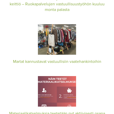
keittiö – Ruokapalvelujen vastuullisuustyöhön kuuluu
monta palasta
Martat kannustavat vastuullisiin vaatehankintoihin
Materiaalikatselmuksia teetetään nyt aktiivisesti osana