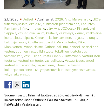
TAPAHTUMAT
▼
YHTEYSTIEDOT
2.12.2025
Uutiset
Avainsanat:
2026
,
Antti Majava
,
arvio
,
BIOS-
tutkimusyksikkö
,
direktiivi
,
elinkaaren pidentäminen
,
FabPatch
,
Famifarmi
,
Infine
,
innovaatio
,
Järvikylä
,
JCDecaux Finland
,
Jyri
Seppälä
,
kasvisruoka
,
kaura
,
kestävä
,
kestävyys
,
kierrätysraaka-aine
,
kiertotalous
,
kilpailu
,
Kinnarin tila
,
korjaaminen
,
korjaus
,
kuluttaja
,
kuluttajansuoja
,
kuluttajansuojalaki
,
Markus Terho
,
Mikko
Mönkkönen
,
Minna Halme
,
Orthex
,
palkinto
,
paneeli
,
sosiaalinen
vastuu
,
Suomen vastuullisin tuote
,
tekstiilien kiertotalous
,
vaatelaastari
,
vastuullinen
,
vastuullinen kuluttaminen
,
vastuullinen
tuotanto
,
vastuullisin tuote
,
vastuullisuus
,
Vastuullisuuspaneeli
,
vastuullisuusviestintä
,
vegaaninen
,
vihreän siirtymän
kuluttajansuojadirektiivi
,
ympäristövaikutukset
,
ympärstövastuu
,
yritys
,
yritysvastuu
Suomen vastuullisimmat tuotteet 2026 ovat Järvikylän valmiit
salaattisekoitukset, Orthexin Paulina-altakasteluruukku ja
FabPatchin Vaatelaastari.