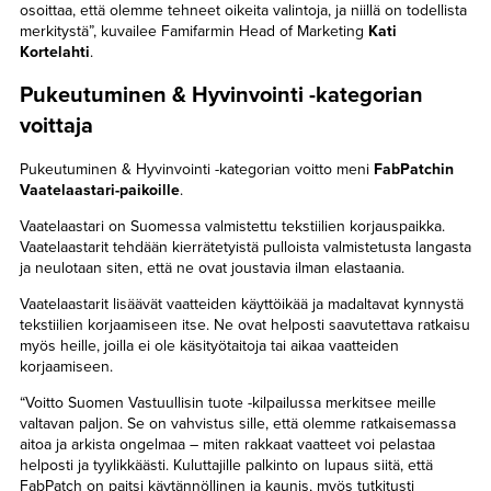
osoittaa, että olemme tehneet oikeita valintoja, ja niillä on todellista
merkitystä”, kuvailee Famifarmin Head of Marketing
Kati
Kortelahti
.
Pukeutuminen & Hyvinvointi -kategorian
voittaja
Pukeutuminen & Hyvinvointi -kategorian voitto meni
FabPatchin
Vaatelaastari-paikoille
.
Vaatelaastari on Suomessa valmistettu tekstiilien korjauspaikka.
Vaatelaastarit tehdään kierrätetyistä pulloista valmistetusta langasta
ja neulotaan siten, että ne ovat joustavia ilman elastaania.
Vaatelaastarit lisäävät vaatteiden käyttöikää ja madaltavat kynnystä
tekstiilien korjaamiseen itse. Ne ovat helposti saavutettava ratkaisu
myös heille, joilla ei ole käsityötaitoja tai aikaa vaatteiden
korjaamiseen.
“Voitto Suomen Vastuullisin tuote -kilpailussa merkitsee meille
valtavan paljon. Se on vahvistus sille, että olemme ratkaisemassa
aitoa ja arkista ongelmaa – miten rakkaat vaatteet voi pelastaa
helposti ja tyylikkäästi. Kuluttajille palkinto on lupaus siitä, että
FabPatch on paitsi käytännöllinen ja kaunis, myös tutkitusti