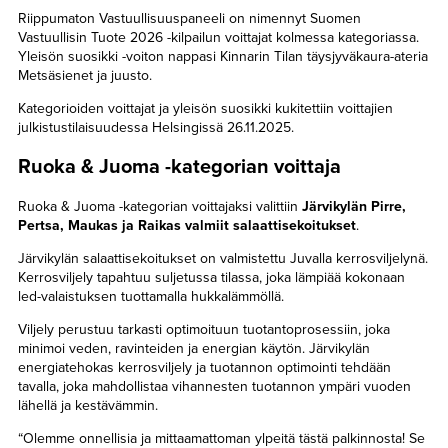
Riippumaton Vastuullisuuspaneeli on nimennyt Suomen
Vastuullisin Tuote 2026 -kilpailun voittajat kolmessa kategoriassa.
Yleisön suosikki -voiton nappasi Kinnarin Tilan täysjyväkaura-ateria
Metsäsienet ja juusto.
Kategorioiden voittajat ja yleisön suosikki kukitettiin voittajien
julkistustilaisuudessa Helsingissä 26.11.2025.
Ruoka & Juoma -kategorian voittaja
Ruoka & Juoma -kategorian voittajaksi valittiin
Järvikylän Pirre,
Pertsa, Maukas ja Raikas valmiit salaattisekoitukset
.
Järvikylän salaattisekoitukset on valmistettu Juvalla kerrosviljelynä.
Kerrosviljely tapahtuu suljetussa tilassa, joka lämpiää kokonaan
led-valaistuksen tuottamalla hukkalämmöllä.
Viljely perustuu tarkasti optimoituun tuotantoprosessiin, joka
minimoi veden, ravinteiden ja energian käytön. Järvikylän
energiatehokas kerrosviljely ja tuotannon optimointi tehdään
tavalla, joka mahdollistaa vihannesten tuotannon ympäri vuoden
lähellä ja kestävämmin.
“Olemme onnellisia ja mittaamattoman ylpeitä tästä palkinnosta! Se