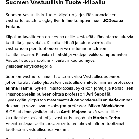
Suomen Vastuullisin Tuote -kilpailu
Suomen Vastuullisin Tuote -kilpailun järjestää suomalainen
vastuullisuusteknologiayritys
In
fi
ne
kumppaninaan
JCDecaux
Finland
.
Kilpailun tavoitteena on nostaa esille kestävää elämäntapaa tukevia
tuotteita ja palveluita. Kilpailu kirittää ja tukee valmistajia
vastuullisempien tuotteiden ja valmistusmenetelmien
kehittämisessä. Kilpailun finalistit ja voittajat valitsee riippumaton
Vastuullisuuspaneeli, ja kilpailuun kuuluu myös
yleisöäänestyskategoria.
Suomen vastuullisimman tuotteen valitsi Vastuullisuuspaneeli,
johon kuuluu Aalto-yliopiston vastuullisen liiketoiminnan professori
Minna Halme
, Syken Ilmastoratkaisut-yksikön johtaja ja Kansallisen
ilmastopaneelin puheenjohtaja professori
Jyri Seppälä,
Jyväskylän yliopiston matemaattis-luonnontieteellisen tiedekunnan
dekaani ja soveltavan ekologian professori
Mikko Mönkkönen
,
BIOS-tutkimusyksikön tutkija
Antti Majava
sekä vastuullisen
kuluttamisen asiantuntija, vastuullisuusjohtaja
Markus Terho
.
Asiantuntijapaneelin tuotetarkastelua tukevat Infinen tuottamat
tuotteiden vastuullisuusarvioinnit.