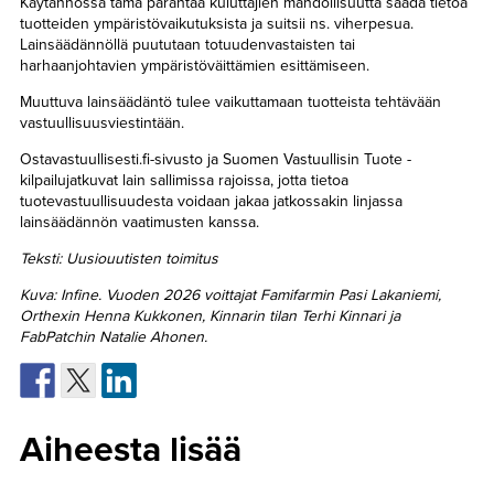
Käytännössä tämä parantaa kuluttajien mahdollisuutta saada tietoa
tuotteiden ympäristövaikutuksista ja suitsii ns. viherpesua.
Lainsäädännöllä puututaan totuudenvastaisten tai
harhaanjohtavien ympäristöväittämien esittämiseen.
Muuttuva lainsäädäntö tulee vaikuttamaan tuotteista tehtävään
vastuullisuusviestintään.
Ostavastuullisesti.fi-sivusto ja Suomen Vastuullisin Tuote -
kilpailujatkuvat lain sallimissa rajoissa, jotta tietoa
tuotevastuullisuudesta voidaan jakaa jatkossakin linjassa
lainsäädännön vaatimusten kanssa.
Teksti: Uusiouutisten toimitus
Kuva: Infine. Vuoden 2026 voittajat Famifarmin Pasi Lakaniemi,
Orthexin Henna Kukkonen, Kinnarin tilan Terhi Kinnari ja
FabPatchin Natalie Ahonen.
Aiheesta lisää