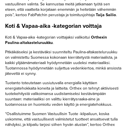
vastuullinen valinta. Se kannustaa meitä jatkamaan työtä sen
eteen, että vaatteita korjataan enemmän ja heitetään vähemmän
pois”, kertoo FabPatchin perustaja ja toimitusjohtaja
Taija Sailio
.
Koti & Vapaa-aika -kategorian voittaja
Koti & Vapaa-aika -kategorian voittajaksi valikoitui
Orthexin
Paulina-altakasteluruukku
.
Pitkäikäiseksi ja kestäväksi suunniteltu Paulina-altakasteluruukku
on valmistettu Suomessa kokonaan kierrätetystä materiaalista, ja
kaikki ylijäämämateriaali hyödynnetään uudeksi materiaaliksi.
Tuotannossa hyödynnetään suljettua vedenkiertoa, minkä ansiosta
jätevettä ei synny.
Tuotanto toteutetaan uusiutuvalla energialla käyttäen
energiatehokkaita koneita ja laitteita. Orthex on tehnyt aktiivisesti
tuotekehitystä valikoimansa uudistamiseksi kestävämpään
suuntaan: materiaaliksi on valittu kierrätysraaka-aine ja
tuotannossa on huomioitu veden käyttö ja energiatehokkuus.
“Osallistuimme Suomen Vastuullisin Tuote -kilpailuun, koska
uskomme, että vastuullisesti valmistetut tuotteet ansaitsevat tulla
nähdyksi, ja kilpailu tarjosi siihen hyvän alustan”, kertoo Orthex